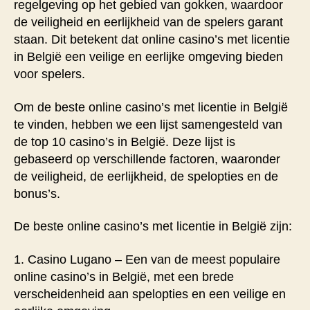
regelgeving op het gebied van gokken, waardoor
de veiligheid en eerlijkheid van de spelers garant
staan. Dit betekent dat online casino’s met licentie
in België een veilige en eerlijke omgeving bieden
voor spelers.
Om de beste online casino’s met licentie in België
te vinden, hebben we een lijst samengesteld van
de top 10 casino’s in België. Deze lijst is
gebaseerd op verschillende factoren, waaronder
de veiligheid, de eerlijkheid, de spelopties en de
bonus’s.
De beste online casino’s met licentie in België zijn:
1. Casino Lugano – Een van de meest populaire
online casino’s in België, met een brede
verscheidenheid aan spelopties en een veilige en