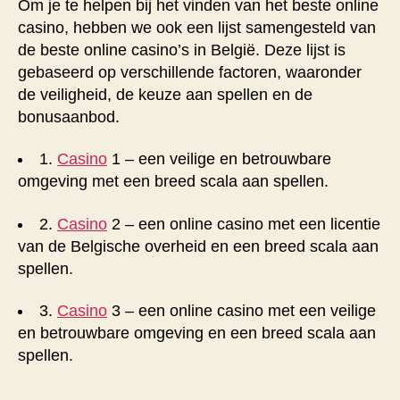
Om je te helpen bij het vinden van het beste online
casino, hebben we ook een lijst samengesteld van
de beste online casino’s in België. Deze lijst is
gebaseerd op verschillende factoren, waaronder
de veiligheid, de keuze aan spellen en de
bonusaanbod.
1.
Casino
1 – een veilige en betrouwbare
omgeving met een breed scala aan spellen.
2.
Casino
2 – een online casino met een licentie
van de Belgische overheid en een breed scala aan
spellen.
3.
Casino
3 – een online casino met een veilige
en betrouwbare omgeving en een breed scala aan
spellen.