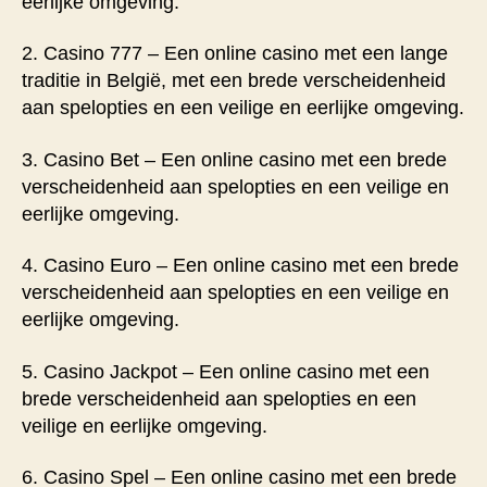
eerlijke omgeving.
2. Casino 777 – Een online casino met een lange
traditie in België, met een brede verscheidenheid
aan spelopties en een veilige en eerlijke omgeving.
3. Casino Bet – Een online casino met een brede
verscheidenheid aan spelopties en een veilige en
eerlijke omgeving.
4. Casino Euro – Een online casino met een brede
verscheidenheid aan spelopties en een veilige en
eerlijke omgeving.
5. Casino Jackpot – Een online casino met een
brede verscheidenheid aan spelopties en een
veilige en eerlijke omgeving.
6. Casino Spel – Een online casino met een brede