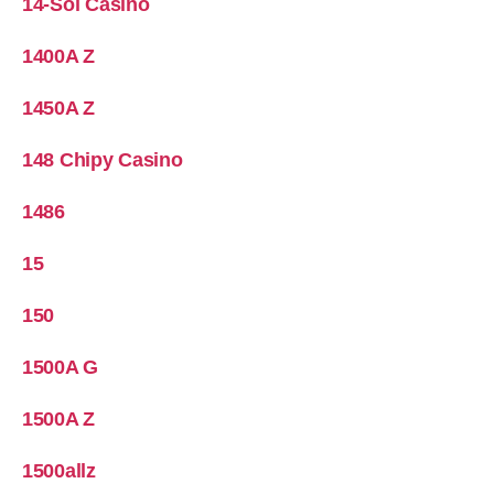
14-Sol Casino
1400A Z
1450A Z
148 Chipy Casino
1486
15
150
1500A G
1500A Z
1500allz