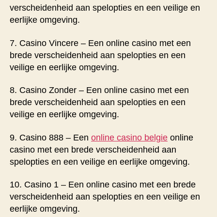
verscheidenheid aan spelopties en een veilige en
eerlijke omgeving.
7. Casino Vincere – Een online casino met een
brede verscheidenheid aan spelopties en een
veilige en eerlijke omgeving.
8. Casino Zonder – Een online casino met een
brede verscheidenheid aan spelopties en een
veilige en eerlijke omgeving.
9. Casino 888 – Een
online casino belgie
online
casino met een brede verscheidenheid aan
spelopties en een veilige en eerlijke omgeving.
10. Casino 1 – Een online casino met een brede
verscheidenheid aan spelopties en een veilige en
eerlijke omgeving.