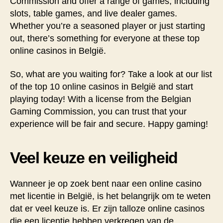
Commission and offer a range of games, including
slots, table games, and live dealer games.
Whether you’re a seasoned player or just starting
out, there’s something for everyone at these top
online casinos in België.
So, what are you waiting for? Take a look at our list
of the top 10 online casinos in België and start
playing today! With a license from the Belgian
Gaming Commission, you can trust that your
experience will be fair and secure. Happy gaming!
Veel keuze en veiligheid
Wanneer je op zoek bent naar een online casino
met licentie in België, is het belangrijk om te weten
dat er veel keuze is. Er zijn talloze online casinos
die een licentie hebben verkregen van de