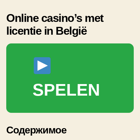
licentie
in
Belgi.2776
Online casino’s met
へ
licentie in België
の
SPELEN
Содержимое