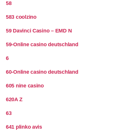
58
583 coolzino
59 Davinci Casino – EMD N
59-Online casino deutschland
6
60-Online casino deutschland
605 nine casino
620A Z
63
641 plinko avis