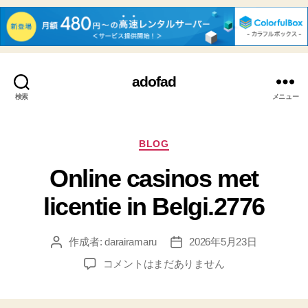
adofad
検索
メニュー
カ
BLOG
テ
Online casinos met
ゴ
リ
licentie in Belgi.2776
ー
作成者:
darairamaru
2026年5月23日
投
投
稿
稿
Online
コメントはまだありません
者
日
casinos
met