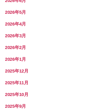
2026年6月
2026年5月
2026年4月
2026年3月
2026年2月
2026年1月
2025年12月
2025年11月
2025年10月
2025年9月