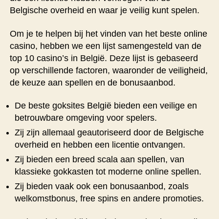
Belgische overheid en waar je veilig kunt spelen.
Om je te helpen bij het vinden van het beste online
casino, hebben we een lijst samengesteld van de
top 10 casino’s in België. Deze lijst is gebaseerd
op verschillende factoren, waaronder de veiligheid,
de keuze aan spellen en de bonusaanbod.
De beste goksites België bieden een veilige en
betrouwbare omgeving voor spelers.
Zij zijn allemaal geautoriseerd door de Belgische
overheid en hebben een licentie ontvangen.
Zij bieden een breed scala aan spellen, van
klassieke gokkasten tot moderne online spellen.
Zij bieden vaak ook een bonusaanbod, zoals
welkomstbonus, free spins en andere promoties.