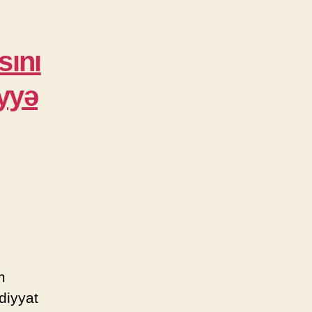
sını
yyə
m
diyyat