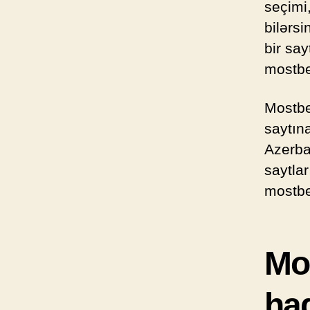
seçimi,
bilərs
bir sa
mostbet
Mostbet
saytın
Azerba
saytla
mostbet
Mos
ha