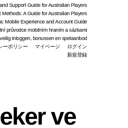
and Support Guide for Australian Players
Methods: A Guide for Australian Players
ia: Mobile Experience and Account Guide
etní průvodce mobilním hraním a sázkami
veilig inloggen, bonussen en spelaanbod
シーポリシー
マイページ
ログイン
新規登録
eker ve