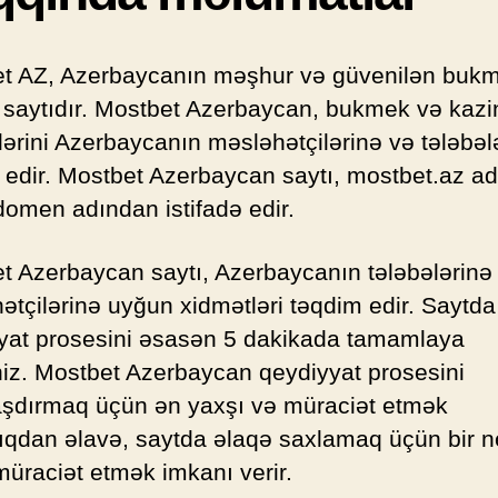
t AZ, Azerbaycanın məşhur və güvenilən buk
 saytıdır. Mostbet Azerbaycan, bukmek və kazi
lərini Azerbaycanın məsləhətçilərinə və tələbəl
 edir. Mostbet Azerbaycan saytı, mostbet.az ad
domen adından istifadə edir.
t Azerbaycan saytı, Azerbaycanın tələbələrinə
ətçilərinə uyğun xidmətləri təqdim edir. Saytda
yat prosesini əsasən 5 dakikada tamamlaya
iniz. Mostbet Azerbaycan qeydiyyat prosesini
aşdırmaq üçün ən yaxşı və müraciət etmək
ıqdan əlavə, saytda əlaqə saxlamaq üçün bir 
müraciət etmək imkanı verir.