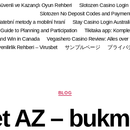
e Güvenli ve Kazançlı Oyun Rehberi
Slotozen Casino Login 
Slotozen No Deposit Codes and Payment 
latební metody a mobilní hraní
Stay Casino Login Austral
l Guide to Planning and Participation
Tikitaka app: Kompl
and Win in Canada
Vegashero Casino Review: Alles over 
enilirlik Rehberi – Virusbet
サンプルページ
プライバ
カ
BLOG
テ
ゴ
t AZ – bukm
リ
ー