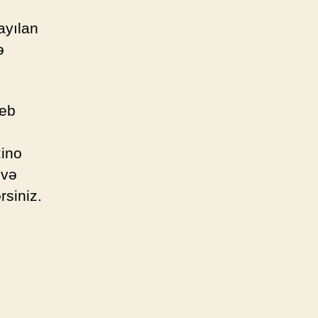
ayılan
ə
veb
zino
 və
rsiniz.