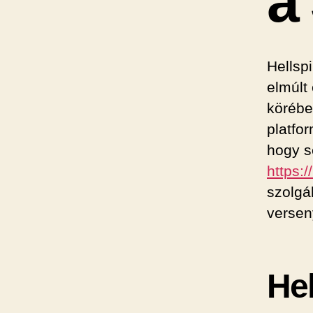
a
Hellsp
elmúlt
körébe
platfor
hogy s
https:/
szolgá
versen
Hel