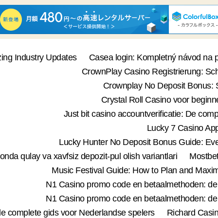
zing Industry Updates
Casea login: Kompletný návod na pr
CrownPlay Casino Registrierung: Schri
Crownplay No Deposit Bonus: S
Crystal Roll Casino voor beginne
Just bit casino accountverificatie: De co
Lucky 7 Casino App
Lucky Hunter No Deposit Bonus Guide: Eve
onda qulay va xavfsiz depozit‑pul olish variantlari
Mostbet
Music Festival Guide: How to Plan and Maxim
N1 Casino promo code en betaalmethoden: de 
N1 Casino promo code en betaalmethoden: de 
e complete gids voor Nederlandse spelers
Richard Casi