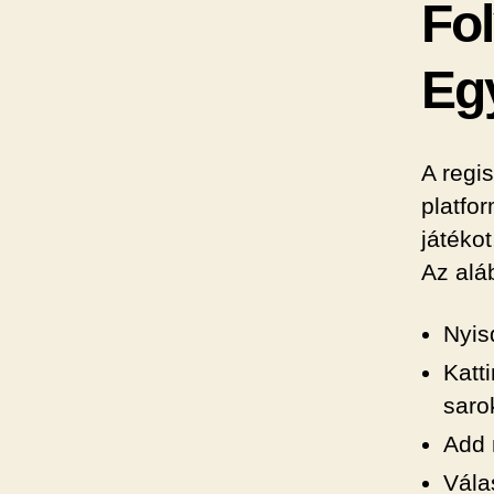
Fo
Eg
A regi
platfo
játéko
Az aláb
Nyis
Katt
saro
Add 
Vála