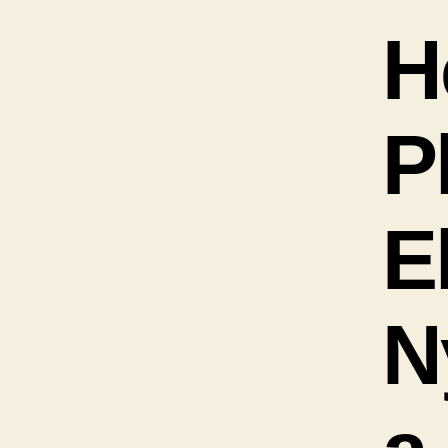
H
P
E
N