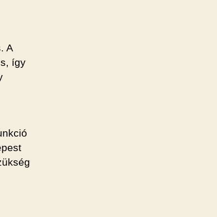
. A
s, így
y
funkció
épest
szükség