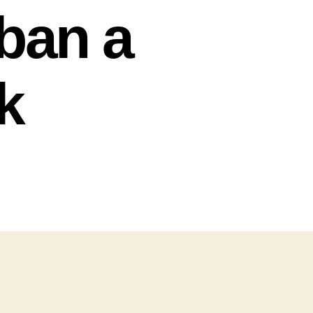
ában a
k