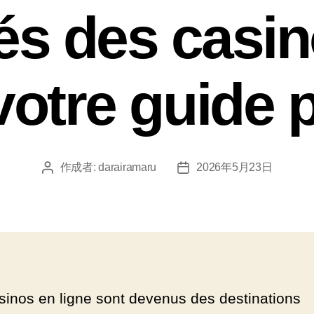
és des casin
 votre guide 
作成者:
darairamaru
2026年5月23日
投
投
稿
稿
者
日
sinos en ligne sont devenus des destinations