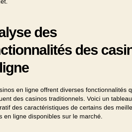
et.
alyse des
ctionnalités des casi
ligne
inos en ligne offrent diverses fonctionnalités q
uent des casinos traditionnels. Voici un tableau
atif des caractéristiques de certains des meill
s en ligne disponibles sur le marché.