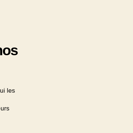
nos
ui les
eurs