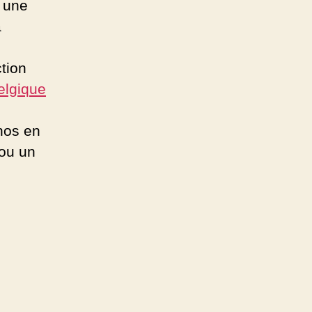
t une
a
tion
elgique
nos en
 ou un