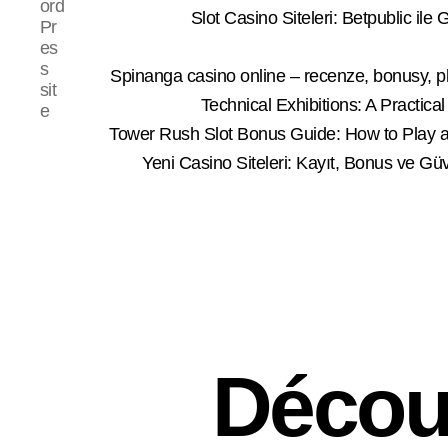
ord
Slot Casino Siteleri: Betpublic il
Pr
es
s
Spinanga casino online – recenze, bonusy, p
sit
Technical Exhibitions: A Practica
e
Tower Rush Slot Bonus Guide: How to Play 
Yeni Casino Siteleri: Kayıt, Bonus ve Güv
Décou