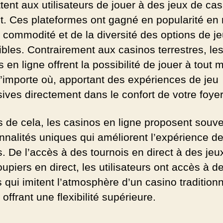
tent aux utilisateurs de jouer à des jeux de cas
et. Ces plateformes ont gagné en popularité en 
r commodité et de la diversité des options de j
ibles. Contrairement aux casinos terrestres, le
 en ligne offrent la possibilité de jouer à tout
n’importe où, apportant des expériences de jeu
ives directement dans le confort de votre foyer
s de cela, les casinos en ligne proposent souv
onnalités uniques qui améliorent l’expérience d
s. De l’accès à des tournois en direct à des jeu
upiers en direct, les utilisateurs ont accès à d
 qui imitent l’atmosphère d’un casino traditionn
 offrant une flexibilité supérieure.