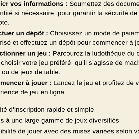
fier vos informations :
Soumettez des docume
ntité si nécessaire, pour garantir la sécurité de
te.
ctuer un dépôt :
Choisissez un mode de paie
risé et effectuez un dépôt pour commencer à j
ctionner un jeu :
Parcourez la ludothèque du 
 choisir votre jeu préféré, qu’il s’agisse de mac
 ou de jeux de table.
encer à jouer :
Lancez le jeu et profitez de v
rience de jeu en ligne.
ité d’inscription rapide et simple.
s à une large gamme de jeux diversifiés.
ibilité de jouer avec des mises variées selon v