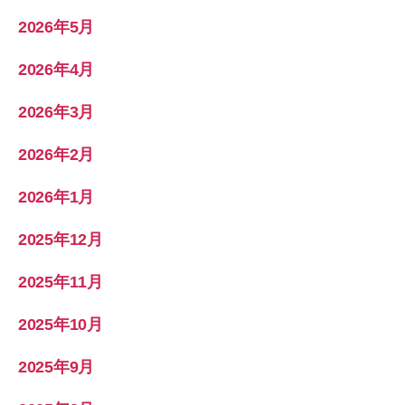
2026年5月
2026年4月
2026年3月
2026年2月
2026年1月
2025年12月
2025年11月
2025年10月
2025年9月