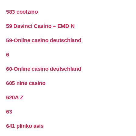
583 coolzino
59 Davinci Casino – EMD N
59-Online casino deutschland
6
60-Online casino deutschland
605 nine casino
620A Z
63
641 plinko avis