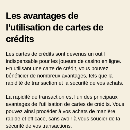
Les avantages de
l’utilisation de cartes de
crédits
Les cartes de crédits sont devenus un outil
indispensable pour les joueurs de casino en ligne.
En utilisant une carte de crédit, vous pouvez
bénéficier de nombreux avantages, tels que la
rapidité de transaction et la sécurité de vos achats.
La rapidité de transaction est l’un des principaux
avantages de l’utilisation de cartes de crédits. Vous
pouvez ainsi procéder à vos achats de manière
rapide et efficace, sans avoir à vous soucier de la
sécurité de vos transactions.