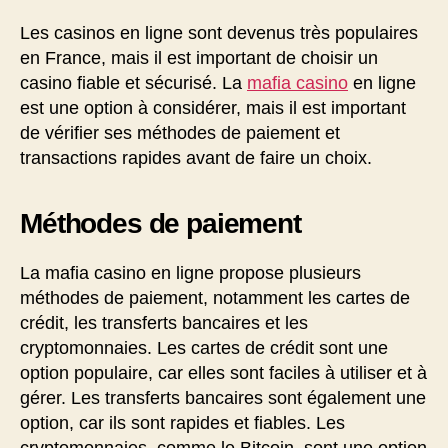
Les casinos en ligne sont devenus très populaires
en France, mais il est important de choisir un
casino fiable et sécurisé. La
mafia casino
en ligne
est une option à considérer, mais il est important
de vérifier ses méthodes de paiement et
transactions rapides avant de faire un choix.
Méthodes de paiement
La mafia casino en ligne propose plusieurs
méthodes de paiement, notamment les cartes de
crédit, les transferts bancaires et les
cryptomonnaies. Les cartes de crédit sont une
option populaire, car elles sont faciles à utiliser et à
gérer. Les transferts bancaires sont également une
option, car ils sont rapides et fiables. Les
cryptomonnaies, comme le Bitcoin, sont une option