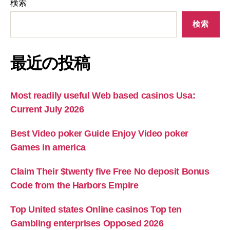
検索
検索
最近の投稿
Most readily useful Web based casinos Usa:
Current July 2026
Best Video poker Guide Enjoy Video poker
Games in america
Claim Their $twenty five Free No deposit Bonus
Code from the Harbors Empire
Top United states Online casinos Top ten
Gambling enterprises Opposed 2026