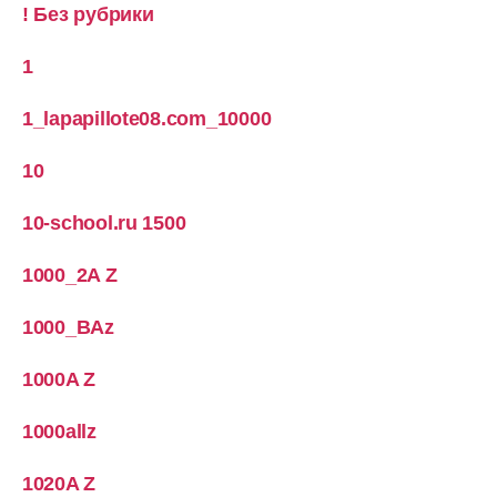
! Без рубрики
1
1_lapapillote08.com_10000
10
10-school.ru 1500
1000_2A Z
1000_BAz
1000A Z
1000allz
1020A Z