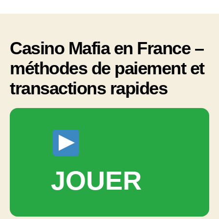
en
France
mthodes
de
Casino Mafia en France –
paiement
méthodes de paiement et
et
transactions
transactions rapides
rapides.1664
へ
の
JOUER