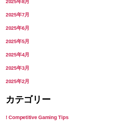
2025年8月
2025年7月
2025年6月
2025年5月
2025年4月
2025年3月
2025年2月
カテゴリー
! Competitive Gaming Tips