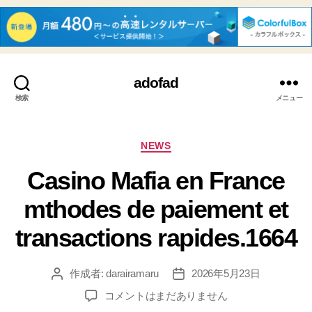
adofad
検索
メニュー
カ
NEWS
テ
Casino Mafia en France
ゴ
リ
mthodes de paiement et
ー
transactions rapides.1664
作成者:
darairamaru
2026年5月23日
投
投
稿
稿
Casino
コメントはまだありません
者
日
Mafia