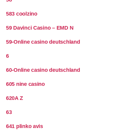
583 coolzino
59 Davinci Casino – EMD N
59-Online casino deutschland
6
60-Online casino deutschland
605 nine casino
620A Z
63
641 plinko avis