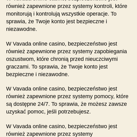
również zapewnione przez systemy kontroli, które
monitorują i kontrolują wszystkie operacje. To
sprawia, że Twoje konto jest bezpieczne i
niezawodne.
W Vavada online casino, bezpieczeństwo jest
również zapewnione przez systemy zapobiegania
oszustwom, które chronią przed nieuczciwymi
graczami. To sprawia, że Twoje konto jest
bezpieczne i niezawodne.
W Vavada online casino, bezpieczeństwo jest
również zapewnione przez systemy pomocy, które
są dostępne 24/7. To sprawia, że możesz zawsze
uzyskać pomoc, jeśli potrzebujesz.
W Vavada online casino, bezpieczeństwo jest
również zapewnione przez systemy