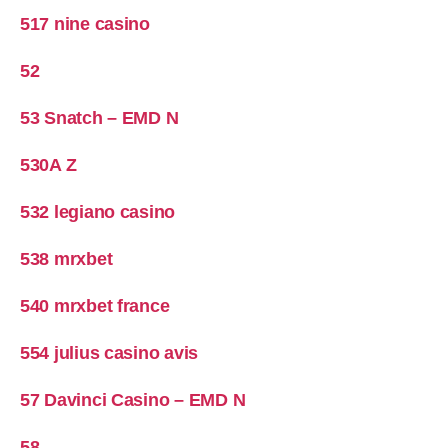
517 nine casino
52
53 Snatch – EMD N
530A Z
532 legiano casino
538 mrxbet
540 mrxbet france
554 julius casino avis
57 Davinci Casino – EMD N
58