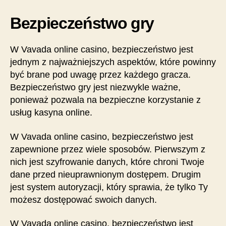
Bezpieczeństwo gry
W Vavada online casino, bezpieczeństwo jest
jednym z najważniejszych aspektów, które powinny
być brane pod uwagę przez każdego gracza.
Bezpieczeństwo gry jest niezwykle ważne,
ponieważ pozwala na bezpieczne korzystanie z
usług kasyna online.
W Vavada online casino, bezpieczeństwo jest
zapewnione przez wiele sposobów. Pierwszym z
nich jest szyfrowanie danych, które chroni Twoje
dane przed nieuprawnionym dostępem. Drugim
jest system autoryzacji, który sprawia, że tylko Ty
możesz dostępować swoich danych.
W Vavada online casino, bezpieczeństwo jest