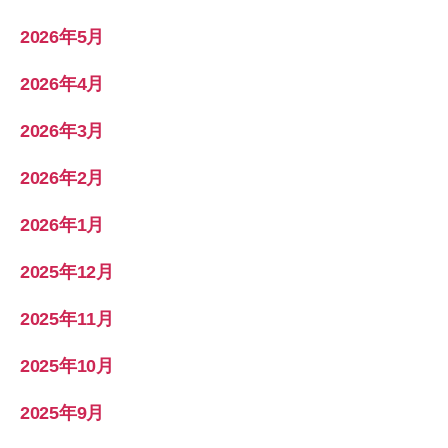
2026年5月
2026年4月
2026年3月
2026年2月
2026年1月
2025年12月
2025年11月
2025年10月
2025年9月