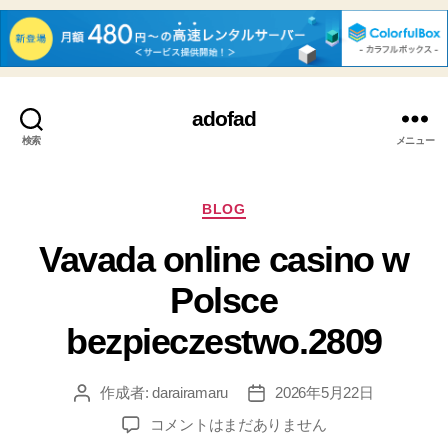
adofad
検索
メニュー
カ
BLOG
テ
Vavada online casino w
ゴ
リ
Polsce
ー
bezpieczestwo.2809
作成者:
darairamaru
2026年5月22日
投
投
稿
稿
Vavada
コメントはまだありません
者
日
online