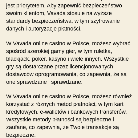
jest priorytetem. Aby zapewnić bezpieczeństwo
swoim klientom, Vavada stosuje najwyższe
standardy bezpieczeństwa, w tym szyfrowanie
danych i autoryzacje płatności.
W Vavada online casino w Polsce, możesz wybrać
spośród szerokiej gamy gier, w tym ruletka,
blackjack, poker, kasyno i wiele innych. Wszystkie
gry są dostarczane przez licencjonowanych
dostawców oprogramowania, co zapewnia, że są
one sprawdzane i sprawdzane.
W Vavada online casino w Polsce, możesz również
korzystać z różnych metod płatności, w tym kart
kredytowych, e-walletów i bankowych transferów.
Wszystkie metody płatności są bezpieczne i
zaufane, co zapewnia, że Twoje transakcje są
bezpieczne.