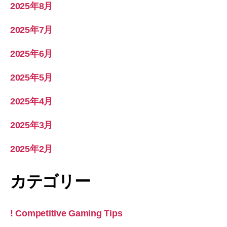
2025年8月
2025年7月
2025年6月
2025年5月
2025年4月
2025年3月
2025年2月
カテゴリー
! Competitive Gaming Tips