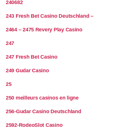
240682
243 Fresh Bet Casino Deutschland –
2464 – 2475 Revery Play Casino
247
247 Fresh Bet Casino
249 Gudar Casino
25
250 meilleurs casinos en ligne
256-Gudar Casino Deutschland
2592-RodeoSlot Casino