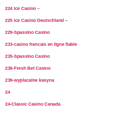
224 Ice Casino –
225 Ice Casino Deutschland –
229-Spassino Casino
233-casino francais en ligne fiable
235-Spassino Casino
239-Fresh Bet Casino
239-wyplacalne kasyna
24
24-Classic Casino Canada