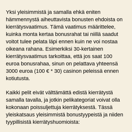
Yksi yleisimmistä ja samalla ehkä eniten
hämmennystä aiheuttavista bonusten ehdoista on
kierrätysvaatimus. Tämä vaatimus määrittelee,
kuinka monta kertaa bonusrahat tai niillä saadut
voitot tulee pelata läpi ennen kuin ne voi nostaa
oikeana rahana. Esimerkiksi 30-kertainen
kierrätysvaatimus tarkoittaa, että jos saat 100
euroa bonusrahaa, sinun on pelattava yhteensä
3000 euroa (100 € * 30) casinon peleissä ennen
kotiutusta.
Kaikki pelit eivät välttämättä edistä kierrätystä
samalla tavalla, ja jotkin pelikategoriat voivat olla
kokonaan poissuljettuja kierrätyksestä. Tässä
yleiskatsaus yleisimmistä bonustyypeistä ja niiden
tyypillisistä kierrätyshuomioista: