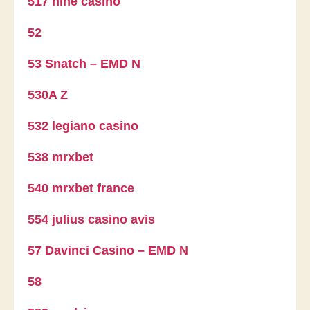
517 nine casino
52
53 Snatch – EMD N
530A Z
532 legiano casino
538 mrxbet
540 mrxbet france
554 julius casino avis
57 Davinci Casino – EMD N
58