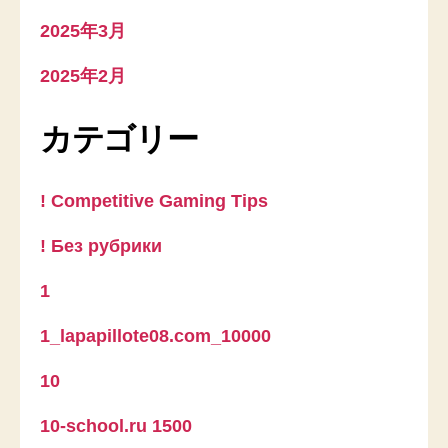
2025年3月
2025年2月
カテゴリー
! Competitive Gaming Tips
! Без рубрики
1
1_lapapillote08.com_10000
10
10-school.ru 1500