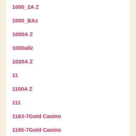
1000_2A Z
1000_BAz
1000A Z
1000allz
1020A Z
11
1100A Z
111
1163-7Gold Casino
1165-7Gold Casino