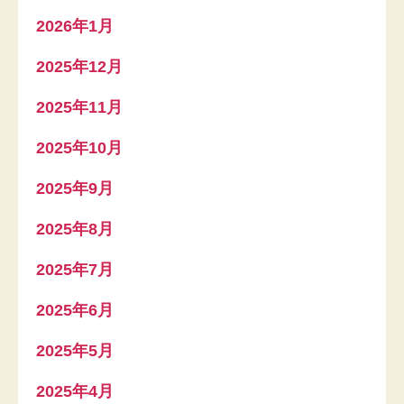
2026年1月
2025年12月
2025年11月
2025年10月
2025年9月
2025年8月
2025年7月
2025年6月
2025年5月
2025年4月