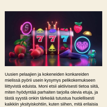
Uusien pelaajien ja kokeneiden konkareiden
mielissä pyörii usein kysymys pelikokemukseen
liittyvistä eduista. Moni etsii aktiivisesti tietoa siitä,
miten hyödyntää parhaiten tarjolla olevia etuja, ja
tästä syystä onkin tärkeää tutustua huolellisesti
kaikkiin yksityiskohtiin, kuten siihen, mitä erilaisia