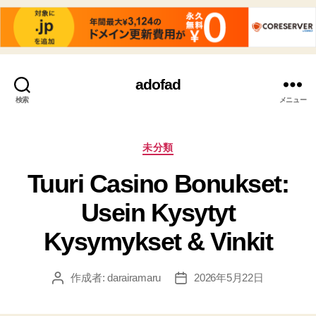
adofad
検索
メニュー
カ
未分類
テ
Tuuri Casino Bonukset:
ゴ
リ
Usein Kysytyt
ー
Kysymykset & Vinkit
作成者:
darairamaru
2026年5月22日
投
投
稿
稿
者
日