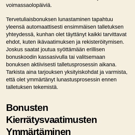
voimassaolopäiviä.
Tervetuliaisbonuksen lunastaminen tapahtuu
yleensä automaattisesti ensimmäisen talletuksen
yhteydessä, kunhan olet täyttänyt kaikki tarvittavat
ehdot, kuten ikävaatimuksen ja rekisteröitymisen.
Joskus saatat joutua syöttämään erillisen
bonuskoodin kassasivulla tai valitsemaan
bonuksen aktiivisesti talletusprosessin aikana.
Tarkista aina tarjouksen yksityiskohdat ja varmista,
että olet ymmärtänyt lunastusprosessin ennen
talletuksen tekemistä.
Bonusten
Kierrätysvaatimusten
Ymmärtäminen