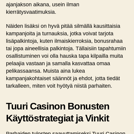
ajanjakson aikana, usein ilman
kierrätysvaatimuksia.
Näiden lisäksi on hyvä pitää silmällä kausittaisia
kampanjoita ja turnauksia, jotka voivat tarjota
lisäpalkintoja, kuten ilmaiskierroksia, bonusrahaa
tai jopa aineellisia palkintoja. Tällaisiin tapahtumiin
osallistuminen voi olla hauska tapa kilpailla muita
pelaajia vastaan ja samalla kasvattaa omaa
pelikassaansa. Muista aina lukea
kampanjakohtaiset säännöt ja ehdot, jotta tiedät
tarkalleen, miten voit hyötyä niistä parhaiten.
Tuuri Casinon Bonusten
Käyttöstrategiat ja Vinkit
Parhaiden tulosten saavuttamiseksi Tuuri Casinon