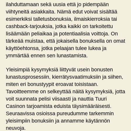
ilahduttamaan sekä uusia että jo pidempään
viihtyneitä asiakkaita. Nämä edut voivat sisältää
esimerkiksi talletusbonuksia, ilmaiskierroksia tai
cashback-tarjouksia, jotka kaikki on tarkoitettu
lisäämään peliaikaa ja potentiaalisia voittoja. On
tärkeää muistaa, että jokaisella bonuksella on omat
käyttöehtonsa, jotka pelaajan tulee lukea ja
ymmärtää ennen sen lunastamista.
Yleisimpiä kysymyksiä liittyvät usein bonusten
lunastusprosessiin, kierrätysvaatimuksiin ja siihen,
miten eri bonustyypit eroavat toisistaan.
Tavoitteemme on selkeyttää näitä kysymyksiä, jotta
voit suunnata pelisi viisaasti ja nauttia Tuuri
Casinon tarjoamista eduista täysimääräisesti.
Seuraavissa osioissa pureudumme tarkemmin
yleisimpiin bonuksiin ja annamme käytännön
neuvoja.