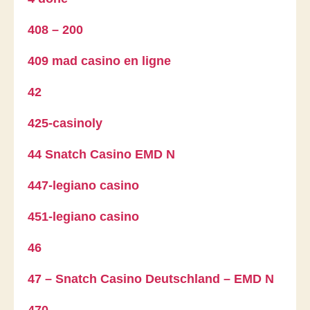
408 – 200
409 mad casino en ligne
42
425-casinoly
44 Snatch Casino EMD N
447-legiano casino
451-legiano casino
46
47 – Snatch Casino Deutschland – EMD N