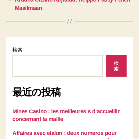
Maailmaan
検索
検
索
最近の投稿
Mines Casino : les meilleures s d’accueillir
concernant la maille
Affaires avec etalon : deux numeros pour