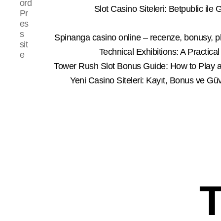
ord
Slot Casino Siteleri: Betpublic il
Pr
es
s
Spinanga casino online – recenze, bonusy, p
sit
Technical Exhibitions: A Practica
e
Tower Rush Slot Bonus Guide: How to Play 
Yeni Casino Siteleri: Kayıt, Bonus ve Güv