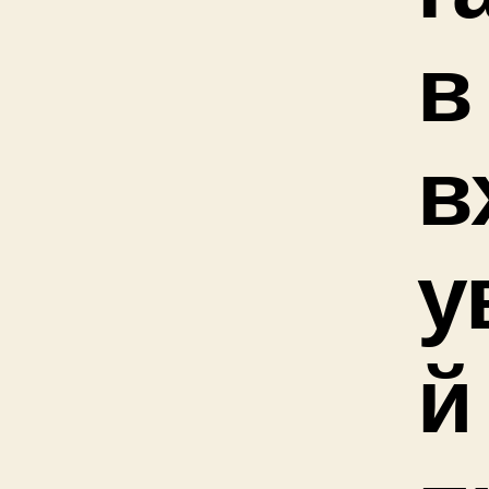
в
в
у
й