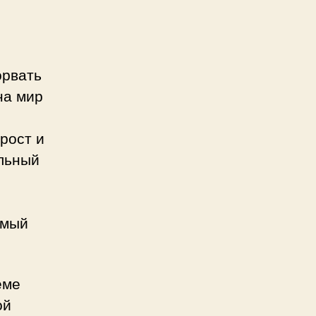
орвать
на мир
рост и
ельный
емый
еме
ой