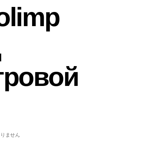
olimp
д
гровой
ありません