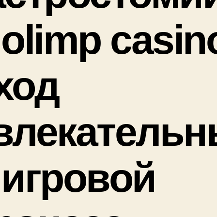
 olimp casin
ход
влекательн
 игровой