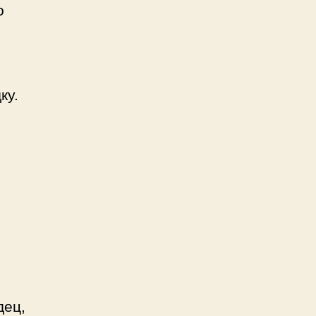
о
ку.
дец,