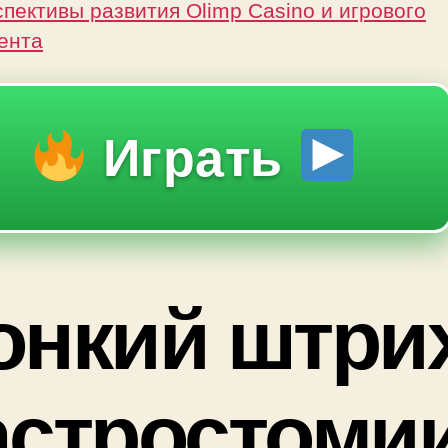
пективы развития Olimp Casino и игрового
ента
Играть
онкий штри
астростоми