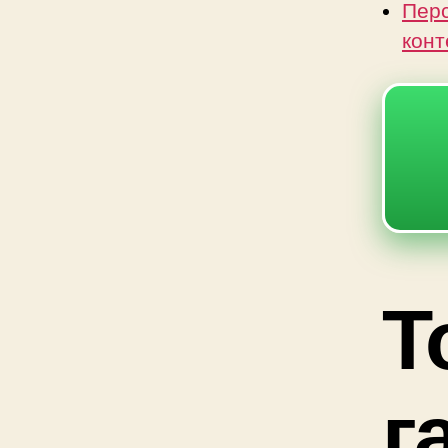
Перс
конт
Т
г