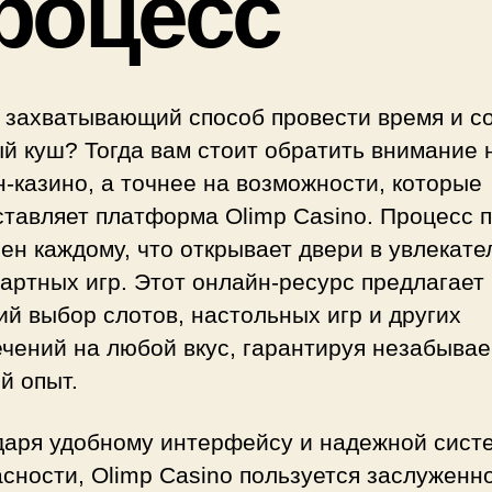
роцесс
 захватывающий способ провести время и с
й куш? Тогда вам стоит обратить внимание 
-казино, а точнее на возможности, которые
тавляет платформа Olimp Casino. Процесс п
ен каждому, что открывает двери в увлекат
артных игр. Этот онлайн-ресурс предлагает
й выбор слотов, настольных игр и других
ечений на любой вкус, гарантируя незабыва
й опыт.
даря удобному интерфейсу и надежной сист
сности, Olimp Casino пользуется заслуженн