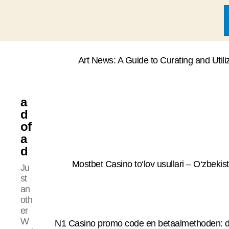
Art News: A Guide to Curating and Utili
a
d
of
a
d
Mostbet Casino to‘lov usullari – O‘zbekist
Ju
st
an
oth
er
W
N1 Casino promo code en betaalmethoden: d