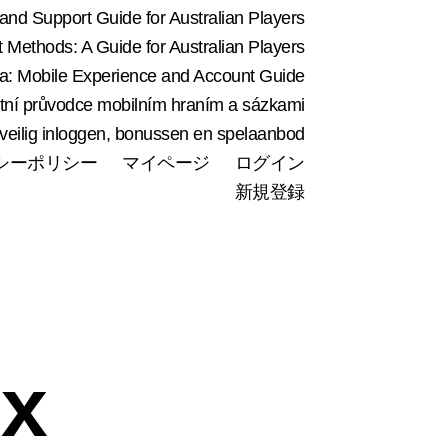
and Support Guide for Australian Players
Methods: A Guide for Australian Players
ia: Mobile Experience and Account Guide
etní průvodce mobilním hraním a sázkami
veilig inloggen, bonussen en spelaanbod
シーポリシー
マイページ
ログイン
新規登録
х