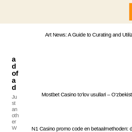
Art News: A Guide to Curating and Utili
a
d
of
a
d
Mostbet Casino to‘lov usullari – O‘zbekist
Ju
st
an
oth
er
W
N1 Casino promo code en betaalmethoden: d