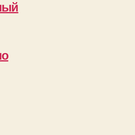
ный
но