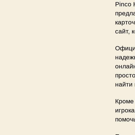
Pinco 
предла
карточ
сайт, 
Официа
надежн
онлай
просто
найти 
Кроме 
игрока
помоч