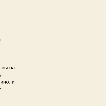
o
 вы на
у
ино, и
у