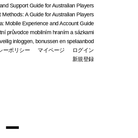
and Support Guide for Australian Players
Methods: A Guide for Australian Players
ia: Mobile Experience and Account Guide
etní průvodce mobilním hraním a sázkami
veilig inloggen, bonussen en spelaanbod
シーポリシー
マイページ
ログイン
新規登録
 –