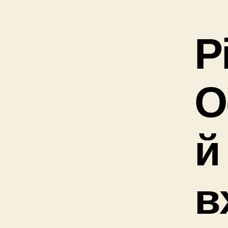
P
О
й
в