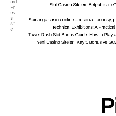
ord
Slot Casino Siteleri: Betpublic il
Pr
es
s
Spinanga casino online – recenze, bonusy, p
sit
Technical Exhibitions: A Practica
e
Tower Rush Slot Bonus Guide: How to Play 
Yeni Casino Siteleri: Kayıt, Bonus ve Güv
P