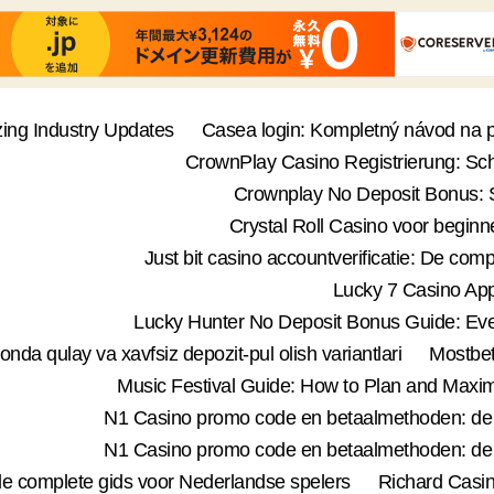
zing Industry Updates
Casea login: Kompletný návod na pr
CrownPlay Casino Registrierung: Schri
Crownplay No Deposit Bonus: S
Crystal Roll Casino voor beginne
Just bit casino accountverificatie: De co
Lucky 7 Casino App
Lucky Hunter No Deposit Bonus Guide: Eve
onda qulay va xavfsiz depozit‑pul olish variantlari
Mostbet
Music Festival Guide: How to Plan and Maxim
N1 Casino promo code en betaalmethoden: de 
N1 Casino promo code en betaalmethoden: de 
e complete gids voor Nederlandse spelers
Richard Casi