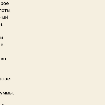
орое
лоты,
ьный
н.
 и
 в
гко
агает
суммы.