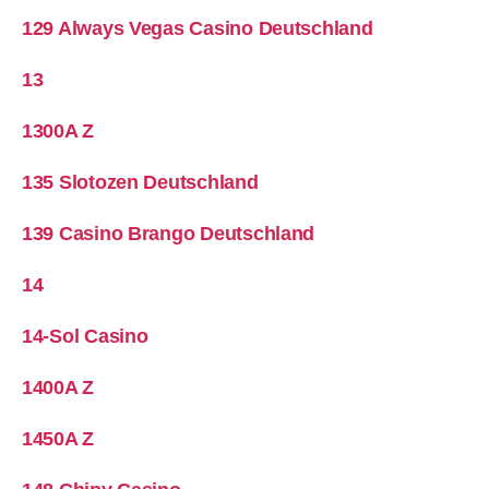
129 Always Vegas Casino Deutschland
13
1300A Z
135 Slotozen Deutschland
139 Casino Brango Deutschland
14
14-Sol Casino
1400A Z
1450A Z