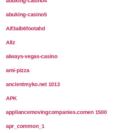
abuking-casino4
abuking-casino5
Aif3aib6footahd
Allz
always-vegas-casino
ami-pizza
ancientmyko.net 1013
APK
appliancemovingcompanies.comen 1500
apr_common_1