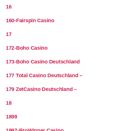
16
160-Fairspin Casino
17
172-Boho Casino
173-Boho Casino Deutschland
177 Total Casino Deutschland –
179 ZetCasino Deutschland –
18
1899
1997-BroWinner Casino