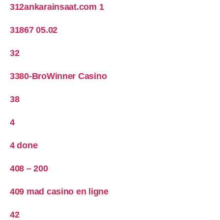
312ankarainsaat.com 1
31867 05.02
32
3380-BroWinner Casino
38
4
4 done
408 – 200
409 mad casino en ligne
42