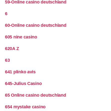
59-Online casino deutschland
6
60-Online casino deutschland
605 nine casino
620A Z
63
641 plinko avis
645-Julius Casino
65 Online casino deutschland
654 mystake casino