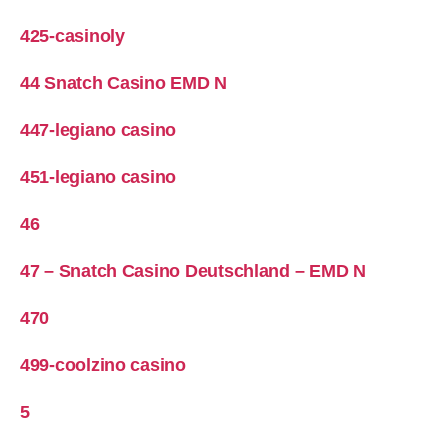
425-casinoly
44 Snatch Casino EMD N
447-legiano casino
451-legiano casino
46
47 – Snatch Casino Deutschland – EMD N
470
499-coolzino casino
5