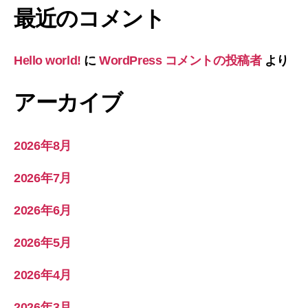
最近のコメント
Hello world!
に
WordPress コメントの投稿者
より
アーカイブ
2026年8月
2026年7月
2026年6月
2026年5月
2026年4月
2026年3月