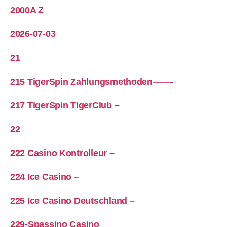
2000A Z
2026-07-03
21
215 TigerSpin Zahlungsmethoden——-
217 TigerSpin TigerClub –
22
222 Casino Kontrolleur –
224 Ice Casino –
225 Ice Casino Deutschland –
229-Spassino Casino