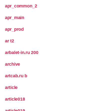
apr_common_2
apr_main
apr_prod
ar t2
arbalet-in.ru 200
archive
artcab.ru b
article
article018
article019