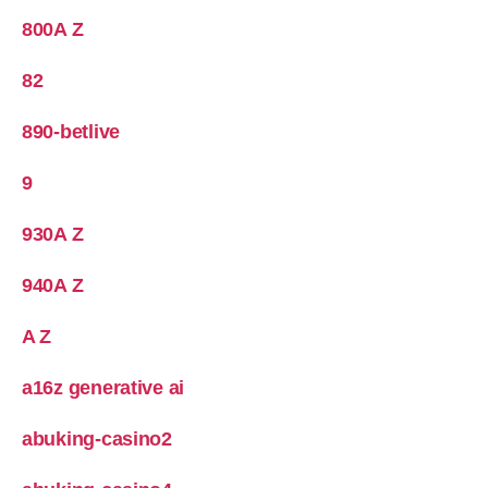
800A Z
82
890-betlive
9
930A Z
940A Z
A Z
a16z generative ai
abuking-casino2