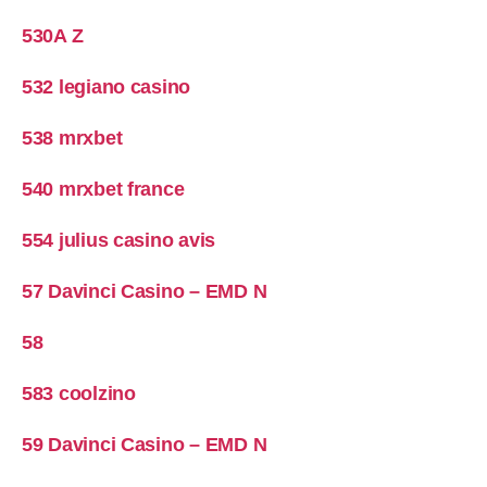
530A Z
532 legiano casino
538 mrxbet
540 mrxbet france
554 julius casino avis
57 Davinci Casino – EMD N
58
583 coolzino
59 Davinci Casino – EMD N