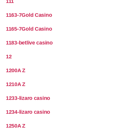
111
1163-7Gold Casino
1165-7Gold Casino
1183-betlive casino
12
1200A Z
1210A Z
1233-lizaro casino
1234-lizaro casino
1250A Z