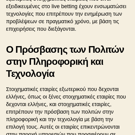
εξειδικευμένες στο live betting έχουν ενσωματώσει
τεχνολογίες που επιτρέπουν την ενημέρωση των
προβλέψεων σε πραγματικό χρόνο, με βάση τις
επιχειρήσεις που διεξάγονται.
Ο Πρόσβασης των Πολιτών
στην Πληροφορική και
Τεχνολογία
Στοιχηματικές εταιρίες εξωτερικού που δεχονται
ελλήνες, όπως οι ξένες στοιχηματικές εταιρίες που
δεχονται ελλήνες, και στοιχηματικές εταιρίες,
επιτρέπουν την πρόσβαση των πολιτών στην
πληροφορική και την τεχνολογία με βάση την
επιλογή τους. Αυτές οι εταιρίες επικεντρώνονται
στην παροχή υπηρεσιών που προσφέρουν σε