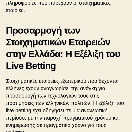
πληροφορίες που παρέχουν οι στοιχηματικές
εταιρίες.
Προσαρμογή των
Στοιχηματικών Εταιρειών
στην Ελλάδα: Η Εξέλιξη του
Live Betting
Στοιχηματικές εταιρείες εξωτερικού που δεχονται
ελλήνες έχουν αναγνωρίσει την ανάγκη για
προσαρμογή των τεχνολογιών τους στις
προτιμήσεις των ελληνικών πολιτών. Η εξέλιξη του
live betting έχει οδηγήσει σε μια ανανεωτική
περίοδο, με την παροχή πραγματικού χρόνου και
ενημέρωσης σε πραγματικό χρόνο για τους