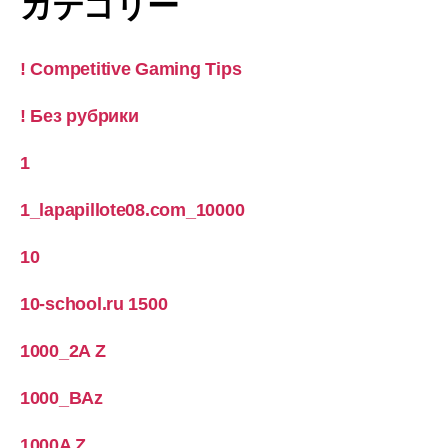
カテゴリー
! Competitive Gaming Tips
! Без рубрики
1
1_lapapillote08.com_10000
10
10-school.ru 1500
1000_2A Z
1000_BAz
1000A Z