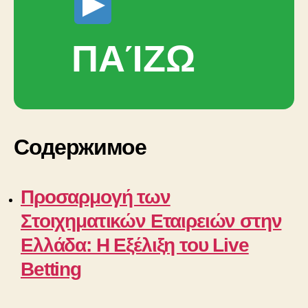
ΠΑΊΖΩ
Содержимое
Προσαρμογή των
Στοιχηματικών Εταιρειών στην
Ελλάδα: Η Εξέλιξη του Live
Betting