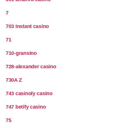
7
703 Instant casino
71
710-gransino
728-alexander casino
730A Z
743 casinoly casino
747 betify casino
75