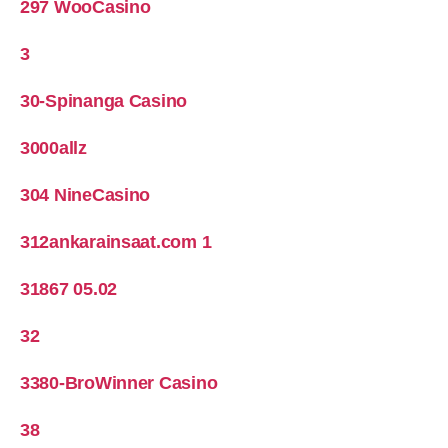
297 WooCasino
3
30-Spinanga Casino
3000allz
304 NineCasino
312ankarainsaat.com 1
31867 05.02
32
3380-BroWinner Casino
38