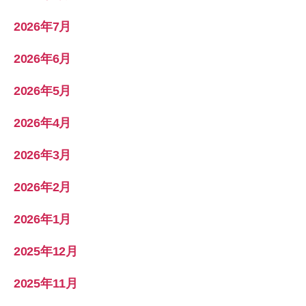
2026年7月
2026年6月
2026年5月
2026年4月
2026年3月
2026年2月
2026年1月
2025年12月
2025年11月