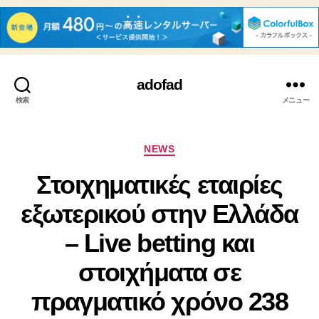
adofad
検索
メニュー
カ
NEWS
テ
Στοιχηματικές εταιρίες
ゴ
リ
εξωτερικού στην Ελλάδα
ー
– Live betting και
στοιχήματα σε
πραγματικό χρόνο 238