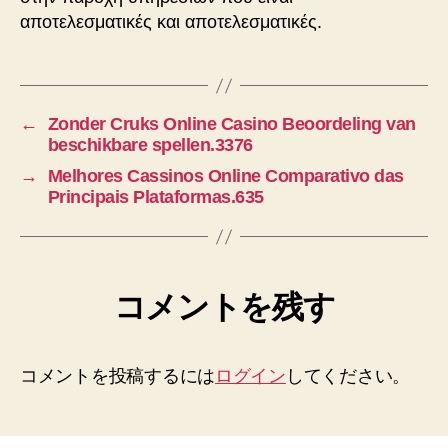
αποτελεσματικές και αποτελεσματικές.
←
Zonder Cruks Online Casino Beoordeling van
beschikbare spellen.3376
→
Melhores Cassinos Online Comparativo das
Principais Plataformas.635
コメントを残す
コメントを投稿するには
ログイン
してください。