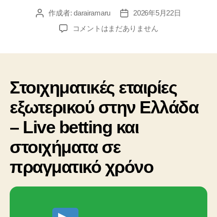
作成者:
darairamaru
2026年5月22日
投
投
稿
稿
Στοιχηματικές
コメントはまだありません
者
日
εταιρίες
εξωτερικού
στην
Ελλάδα
–
Στοιχηματικές εταιρίες
Live
εξωτερικού στην Ελλάδα
betting
και
– Live betting και
στοιχήματα
σε
στοιχήματα σε
πραγματικό
χρόνο
πραγματικό χρόνο
238
へ
の