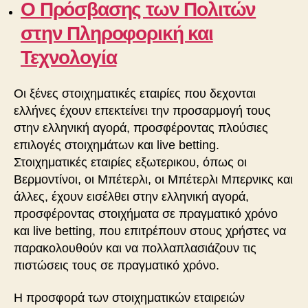
Ο Πρόσβασης των Πολιτών
στην Πληροφορική και
Τεχνολογία
Οι ξένες στοιχηματικές εταιρίες που δεχονται
ελλήνες έχουν επεκτείνει την προσαρμογή τους
στην ελληνική αγορά, προσφέροντας πλούσιες
επιλογές στοιχημάτων και live betting.
Στοιχηματικές εταιρίες εξωτερικου, όπως οι
Βερμοντίνοι, οι Μπέτερλι, οι Μπέτερλι Μπερνικς και
άλλες, έχουν εισέλθει στην ελληνική αγορά,
προσφέροντας στοιχήματα σε πραγματικό χρόνο
και live betting, που επιτρέπουν στους χρήστες να
παρακολουθούν και να πολλαπλασιάζουν τις
πιστώσεις τους σε πραγματικό χρόνο.
Η προσφορά των στοιχηματικών εταιρειών