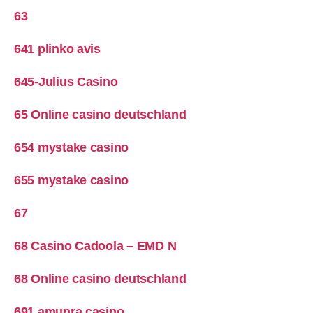
63
641 plinko avis
645-Julius Casino
65 Online casino deutschland
654 mystake casino
655 mystake casino
67
68 Casino Cadoola – EMD N
68 Online casino deutschland
691 amunra casino