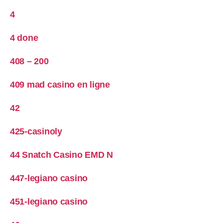
4
4 done
408 – 200
409 mad casino en ligne
42
425-casinoly
44 Snatch Casino EMD N
447-legiano casino
451-legiano casino