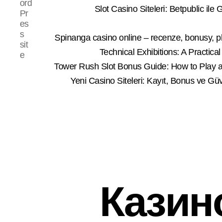
ord
Slot Casino Siteleri: Betpublic il
Pr
es
s
Spinanga casino online – recenze, bonusy, p
sit
Technical Exhibitions: A Practica
e
Tower Rush Slot Bonus Guide: How to Play 
Yeni Casino Siteleri: Kayıt, Bonus ve Güv
Казин