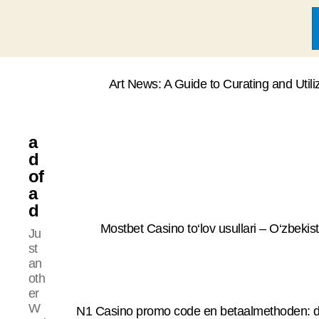
Art News: A Guide to Curating and Utili
a
d
of
a
d
Mostbet Casino to‘lov usullari – O‘zbekist
Ju
st
an
oth
er
W
N1 Casino promo code en betaalmethoden: d