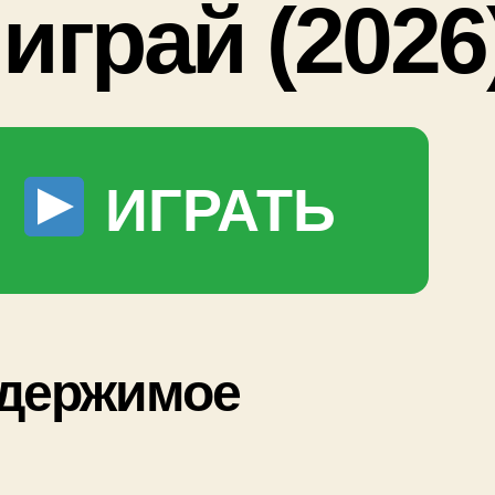
 играй (2026
ИГРАТЬ
держимое