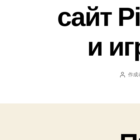
сайт P
и иг
作成
投
稿
者