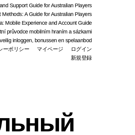
and Support Guide for Australian Players
Methods: A Guide for Australian Players
ia: Mobile Experience and Account Guide
etní průvodce mobilním hraním a sázkami
veilig inloggen, bonussen en spelaanbod
シーポリシー
マイページ
ログイン
新規登録
альный