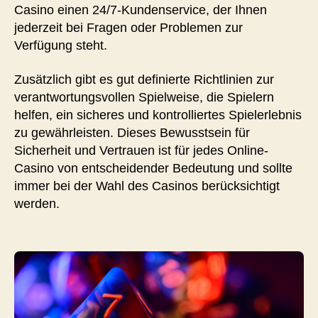
Casino einen 24/7-Kundenservice, der Ihnen
jederzeit bei Fragen oder Problemen zur
Verfügung steht.
Zusätzlich gibt es gut definierte Richtlinien zur
verantwortungsvollen Spielweise, die Spielern
helfen, ein sicheres und kontrolliertes Spielerlebnis
zu gewährleisten. Dieses Bewusstsein für
Sicherheit und Vertrauen ist für jedes Online-
Casino von entscheidender Bedeutung und sollte
immer bei der Wahl des Casinos berücksichtigt
werden.