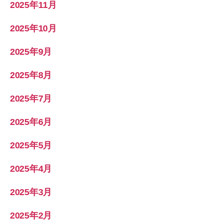
2025年11月
2025年10月
2025年9月
2025年8月
2025年7月
2025年6月
2025年5月
2025年4月
2025年3月
2025年2月