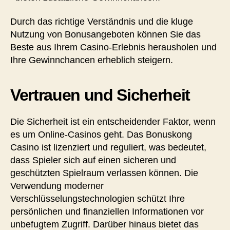
Durch das richtige Verständnis und die kluge
Nutzung von Bonusangeboten können Sie das
Beste aus Ihrem Casino-Erlebnis herausholen und
Ihre Gewinnchancen erheblich steigern.
Vertrauen und Sicherheit
Die Sicherheit ist ein entscheidender Faktor, wenn
es um Online-Casinos geht. Das Bonuskong
Casino ist lizenziert und reguliert, was bedeutet,
dass Spieler sich auf einen sicheren und
geschützten Spielraum verlassen können. Die
Verwendung moderner
Verschlüsselungstechnologien schützt Ihre
persönlichen und finanziellen Informationen vor
unbefugtem Zugriff. Darüber hinaus bietet das