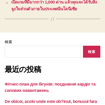
→
เปิดเกมที่มีมากกว่า 1,000 ด่าน แล้วคุณจะได้รับสิ่ง
จูงใจส่วนตัวภายในประเทศอินโดนีเซีย
検索
検索
最近の投稿
Фітнес-план для бігунів: поєднання кардіо та
силових навантажень
De obicei, acolo unde este ob?inut, bonusul fara