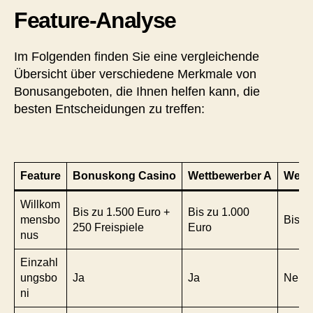
Feature-Analyse
Im Folgenden finden Sie eine vergleichende
Übersicht über verschiedene Merkmale von
Bonusangeboten, die Ihnen helfen kann, die
besten Entscheidungen zu treffen:
Feature
Bonuskong Casino
Wettbewerber A
Wett
Willkom
Bis zu 1.500 Euro +
Bis zu 1.000
mensbo
Bis z
250 Freispiele
Euro
nus
Einzahl
ungsbo
Ja
Ja
Nein
ni