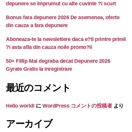
depunere se imprumut cu alte cuvinte ?i scurt
Bonus fara depunere 2026 De asemenea, oferte
din cauza a fara depunere
Aboneaza-te la newslettere daca e?ti printre primii
?i asta afla din cauza noile promo?ii
50+ Fillip Mai degraba decat Depunere 2026
Gyrate Gratis la Inregistrare
最近のコメント
Hello world!
に
WordPress コメントの投稿者
より
アーカイブ