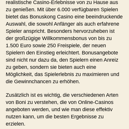
realistische Casino-Erlebnisse von zu Hause aus
zu genießen. Mit über 6.000 verfügbaren Spielen
bietet das Bonuskong Casino eine beeindruckende
Auswahl, die sowohl Anfänger als auch erfahrene
Spieler anspricht. Besonders hervorzuheben ist
der großzügige Willkommensbonus von bis zu
1.500 Euro sowie 250 Freispiele, der neuen
Spielern den Einstieg erleichtert. Bonusangebote
sind nicht nur dazu da, den Spielern einen Anreiz
zu geben, sondern sie bieten auch eine
Möglichkeit, das Spielerlebnis zu maximieren und
die Gewinnchancen zu erhöhen.
Zusätzlich ist es wichtig, die verschiedenen Arten
von Boni zu verstehen, die von Online-Casinos
angeboten werden, und wie man diese effektiv
nutzen kann, um die besten Ergebnisse zu
erzielen.