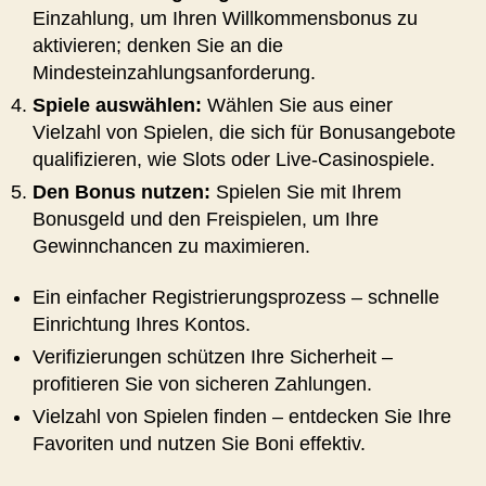
Einzahlung, um Ihren Willkommensbonus zu
aktivieren; denken Sie an die
Mindesteinzahlungsanforderung.
Spiele auswählen:
Wählen Sie aus einer
Vielzahl von Spielen, die sich für Bonusangebote
qualifizieren, wie Slots oder Live-Casinospiele.
Den Bonus nutzen:
Spielen Sie mit Ihrem
Bonusgeld und den Freispielen, um Ihre
Gewinnchancen zu maximieren.
Ein einfacher Registrierungsprozess – schnelle
Einrichtung Ihres Kontos.
Verifizierungen schützen Ihre Sicherheit –
profitieren Sie von sicheren Zahlungen.
Vielzahl von Spielen finden – entdecken Sie Ihre
Favoriten und nutzen Sie Boni effektiv.