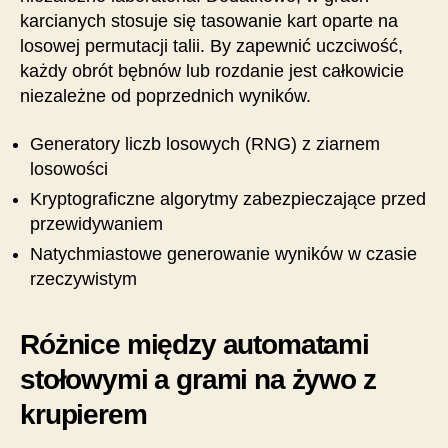
karcianych stosuje się tasowanie kart oparte na
losowej permutacji talii. By zapewnić uczciwość,
każdy obrót bębnów lub rozdanie jest całkowicie
niezależne od poprzednich wyników.
Generatory liczb losowych (RNG) z ziarnem
losowości
Kryptograficzne algorytmy zabezpieczające przed
przewidywaniem
Natychmiastowe generowanie wyników w czasie
rzeczywistym
Różnice między automatami
stołowymi a grami na żywo z
krupierem