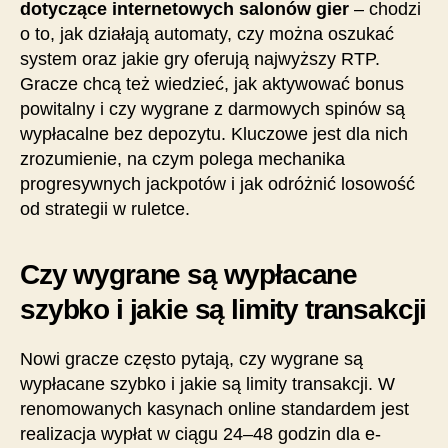
dotyczące internetowych salonów gier
– chodzi
o to, jak działają automaty, czy można oszukać
system oraz jakie gry oferują najwyższy RTP.
Gracze chcą też wiedzieć, jak aktywować bonus
powitalny i czy wygrane z darmowych spinów są
wypłacalne bez depozytu. Kluczowe jest dla nich
zrozumienie, na czym polega mechanika
progresywnych jackpotów i jak odróżnić losowość
od strategii w ruletce.
Czy wygrane są wypłacane
szybko i jakie są limity transakcji
Nowi gracze często pytają, czy wygrane są
wypłacane szybko i jakie są limity transakcji. W
renomowanych kasynach online standardem jest
realizacja wypłat w ciągu 24–48 godzin dla e-