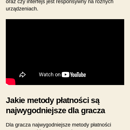
oraz czy interfejs jest responsywny na różnych
urządzeniach.
Jakie metody płatności są
najwygodniejsze dla gracza
Dla gracza najwygodniejsze metody płatności