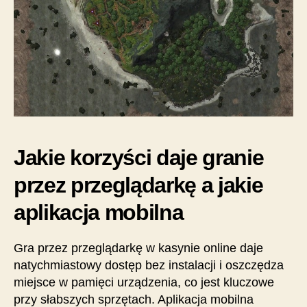
Jakie korzyści daje granie
przez przeglądarkę a jakie
aplikacja mobilna
Gra przez przeglądarkę w kasynie online daje
natychmiastowy dostęp bez instalacji i oszczędza
miejsce w pamięci urządzenia, co jest kluczowe
przy słabszych sprzętach. Aplikacja mobilna