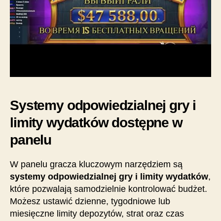
Systemy odpowiedzialnej gry i
limity wydatków dostępne w
panelu
W panelu gracza kluczowym narzędziem są
systemy odpowiedzialnej gry i limity wydatków
,
które pozwalają samodzielnie kontrolować budżet.
Możesz ustawić dzienne, tygodniowe lub
miesięczne limity depozytów, strat oraz czas