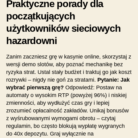
Praktyczne porady dla
początkujących
użytkowników sieciowych
hazardowni
Zanim zaczniesz grę w kasynie online, skorzystaj z
wersji demo slotów, aby poznać mechanikę bez
ryzyka strat. Ustal stały budżet i traktuj go jak koszt
rozrywki – nigdy nie goń za stratami.
Pytanie: Jak
wybrać pierwszą grę?
Odpowiedź: Postaw na
automaty o wysokim RTP (powyżej 96%) i niskiej
zmienności, aby wydłużyć czas gry i lepiej
zrozumieć opłacalność zakładów. Unikaj bonusów
z wyśrubowanymi wymogami obrotu – czytaj
regulamin, bo często blokują wypłatę wygranych
do 40x depozytu. Graj wyłącznie na