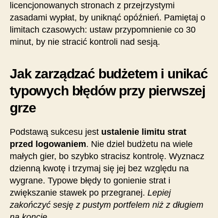
licencjonowanych stronach z przejrzystymi
zasadami wypłat, by uniknąć opóźnień. Pamiętaj o
limitach czasowych: ustaw przypomnienie co 30
minut, by nie stracić kontroli nad sesją.
Jak zarządzać budżetem i unikać
typowych błędów przy pierwszej
grze
Podstawą sukcesu jest
ustalenie limitu strat
przed logowaniem
. Nie dziel budżetu na wiele
małych gier, bo szybko stracisz kontrolę. Wyznacz
dzienną kwotę i trzymaj się jej bez względu na
wygrane. Typowe błędy to gonienie strat i
zwiększanie stawek po przegranej.
Lepiej
zakończyć sesję z pustym portfelem niż z długiem
na koncie.