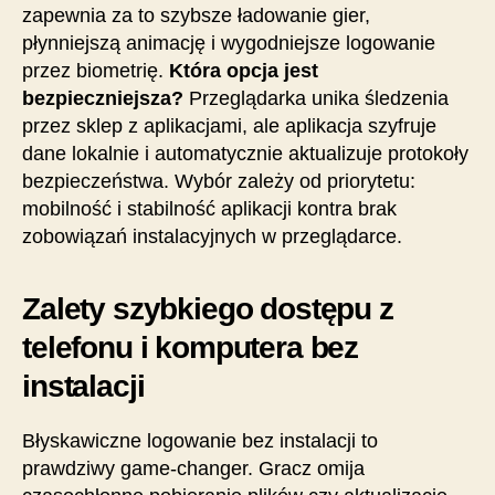
zapewnia za to szybsze ładowanie gier,
płynniejszą animację i wygodniejsze logowanie
przez biometrię.
Która opcja jest
bezpieczniejsza?
Przeglądarka unika śledzenia
przez sklep z aplikacjami, ale aplikacja szyfruje
dane lokalnie i automatycznie aktualizuje protokoły
bezpieczeństwa. Wybór zależy od priorytetu:
mobilność i stabilność aplikacji kontra brak
zobowiązań instalacyjnych w przeglądarce.
Zalety szybkiego dostępu z
telefonu i komputera bez
instalacji
Błyskawiczne logowanie bez instalacji to
prawdziwy game-changer. Gracz omija