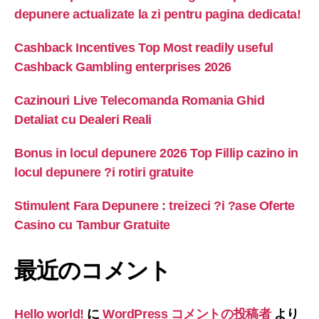
depunere actualizate la zi pentru pagina dedicata!
Cashback Incentives Top Most readily useful
Cashback Gambling enterprises 2026
Cazinouri Live Telecomanda Romania Ghid
Detaliat cu Dealeri Reali
Bonus in locul depunere 2026 Top Fillip cazino in
locul depunere ?i rotiri gratuite
Stimulent Fara Depunere : treizeci ?i ?ase Oferte
Casino cu Tambur Gratuite
最近のコメント
Hello world!
に
WordPress コメントの投稿者
より