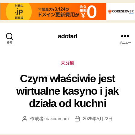
adofad
検索
メニュー
カ
未分類
テ
Czym właściwie jest
ゴ
リ
wirtualne kasyno i jak
ー
działa od kuchni
作成者:
darairamaru
2026年5月22日
投
投
稿
稿
者
日