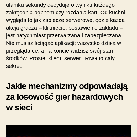
ułamku sekundy decyduje o wyniku każdego
zakręcenia bębnem czy rozdania kart. Od kuchni
wygląda to jak zaplecze serwerowe, gdzie każda
akcja gracza – kliknięcie, postawienie zakładu –
jest natychmiast przetwarzana i zabezpieczana.
Nie musisz ściągać aplikacji; wszystko działa w
przeglądarce, a na koncie widzisz swój stan
środków. Proste: klient, serwer i RNG to cały
sekret.
Jakie mechanizmy odpowiadają
za losowość gier hazardowych
w sieci