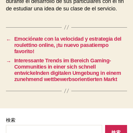
durante el desarrollo de sus particulares con el fin
de estudiar una idea de su clase de el servicio.
←
Emociónate con la velocidad y estrategia del
roulettino online, ¡tu nuevo pasatiempo
favorito!
→
Interessante Trends im Bereich Gaming-
Communities in einer sich schnell
entwickelnden digitalen Umgebung in einem
zunehmend wettbewerbsorientierten Markt
検索
検索