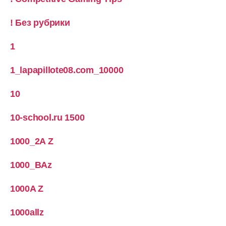
! Без рубрики
1
1_lapapillote08.com_10000
10
10-school.ru 1500
1000_2A Z
1000_BAz
1000A Z
1000allz