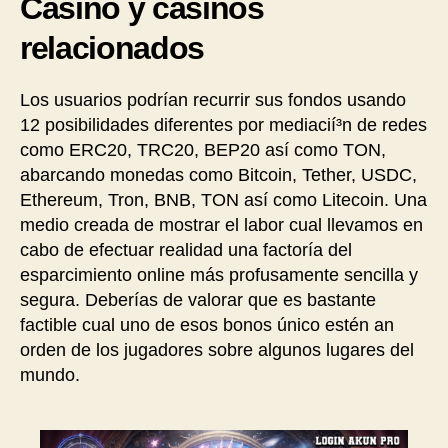
Casino y casinos
relacionados
Los usuarios podrían recurrir sus fondos usando
12 posibilidades diferentes por mediacií³n de redes
como ERC20, TRC20, BEP20 así­ como TON,
abarcando monedas como Bitcoin, Tether, USDC,
Ethereum, Tron, BNB, TON así­ como Litecoin. Una
medio creada de mostrar el labor cual llevamos en
cabo de efectuar realidad una factoría del
esparcimiento online más profusamente sencilla y
segura. Deberías de valorar que es bastante
factible cual uno de esos bonos único estén an
orden de los jugadores sobre algunos lugares del
mundo.