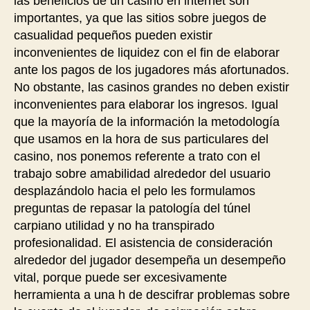
las beneficios de un casino en internet son
importantes, ya que las sitios sobre juegos de
casualidad pequeños pueden existir
inconvenientes de liquidez con el fin de elaborar
ante los pagos de los jugadores más afortunados.
No obstante, las casinos grandes no deben existir
inconvenientes para elaborar los ingresos.
Igual
que la mayoría de la información la metodología
que usamos en la hora de sus particulares del
casino, nos ponemos referente a trato con el
trabajo sobre amabilidad alrededor del usuario
desplazándolo hacia el pelo les formulamos
preguntas de repasar la patologí­a del túnel
carpiano utilidad y no ha transpirado
profesionalidad. El asistencia de consideración
alrededor del jugador desempeña un desempeño
vital, porque puede ser excesivamente
herramienta a una h de descifrar problemas sobre