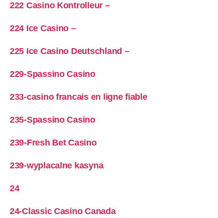
222 Casino Kontrolleur –
224 Ice Casino –
225 Ice Casino Deutschland –
229-Spassino Casino
233-casino francais en ligne fiable
235-Spassino Casino
239-Fresh Bet Casino
239-wyplacalne kasyna
24
24-Classic Casino Canada