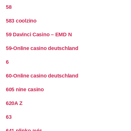
58
583 coolzino
59 Davinci Casino – EMD N
59-Online casino deutschland
6
60-Online casino deutschland
605 nine casino
620A Z
63
641 plinko avis