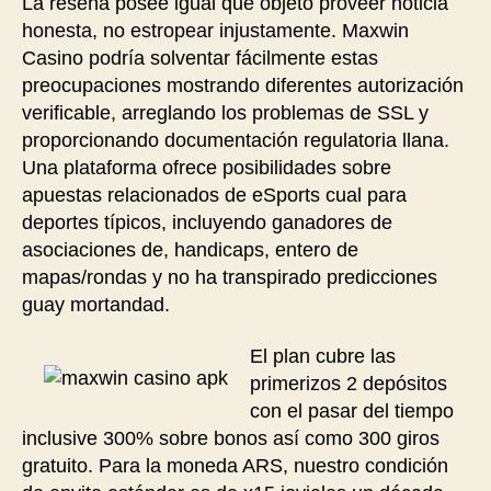
La reseña posee igual que objeto proveer noticia
honesta, no estropear injustamente. Maxwin
Casino podría solventar fácilmente estas
preocupaciones mostrando diferentes autorización
verificable, arreglando los problemas de SSL y
proporcionando documentación regulatoria llana.
Una plataforma ofrece posibilidades sobre
apuestas relacionados de eSports cual para
deportes tí­picos, incluyendo ganadores de
asociaciones de, handicaps, entero de
mapas/rondas y no ha transpirado predicciones
guay mortandad.
El plan cubre las
primerizos 2 depósitos
con el pasar del tiempo
inclusive 300% sobre bonos así­ como 300 giros
gratuito. Para la moneda ARS, nuestro condición