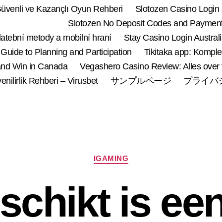
e Güvenli ve Kazançlı Oyun Rehberi
Slotozen Casino Login 
Slotozen No Deposit Codes and Payment 
latební metody a mobilní hraní
Stay Casino Login Austral
l Guide to Planning and Participation
Tikitaka app: Kompl
and Win in Canada
Vegashero Casino Review: Alles over 
enilirlik Rehberi – Virusbet
サンプルページ
プライバ
カ
IGAMING
テ
ゴ
schikt is een
リ
ー