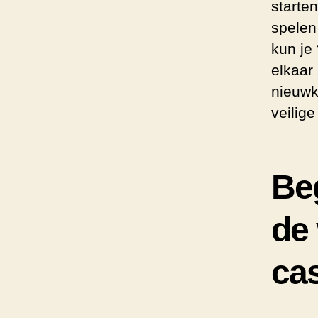
starte
spelen
kun je 
elkaar 
nieuwk
veilig
Be
de
ca