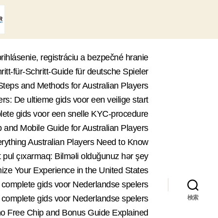
ihlásenie, registráciu a bezpečné hranie
tt‑für‑Schritt‑Guide für deutsche Spieler
teps and Methods for Australian Players
rs: De ultieme gids voor een veilige start
mplete gids voor een snelle KYC-procedure
 and Mobile Guide for Australian Players
rything Australian Players Need to Know
 pul çıxarmaq: Bilməli olduğunuz hər şey
ize Your Experience in the United States
complete gids voor Nederlandse spelers
complete gids voor Nederlandse spelers
検索
no Free Chip and Bonus Guide Explained