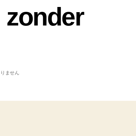
 zonder
ありません