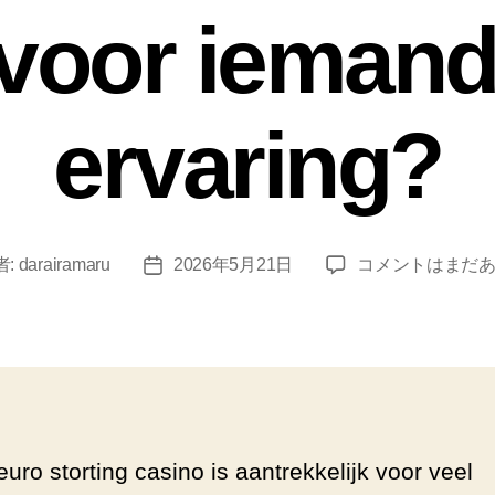
 voor iemand
ervaring?
Hoe
者:
darairamaru
2026年5月21日
コメントはまだ
投
geschikt
稿
is
日
een
5
euro
casino
voor
uro storting casino is aantrekkelijk voor veel
iemand