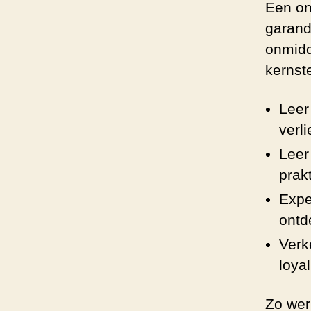
Een on
garand
onmidde
kernst
Leer
verli
Leer
prakt
Expe
ontd
Verk
loya
Zo wer