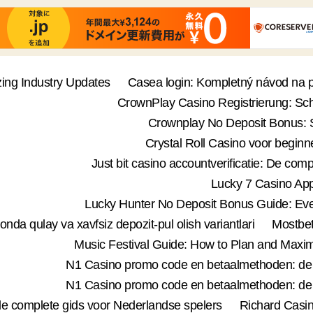
zing Industry Updates
Casea login: Kompletný návod na pr
CrownPlay Casino Registrierung: Schri
Crownplay No Deposit Bonus: S
Crystal Roll Casino voor beginne
Just bit casino accountverificatie: De co
Lucky 7 Casino App
Lucky Hunter No Deposit Bonus Guide: Eve
onda qulay va xavfsiz depozit‑pul olish variantlari
Mostbet
Music Festival Guide: How to Plan and Maxim
N1 Casino promo code en betaalmethoden: de 
N1 Casino promo code en betaalmethoden: de 
e complete gids voor Nederlandse spelers
Richard Casi