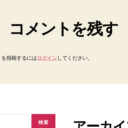
コメントを残す
トを投稿するには
ログイン
してください。
アーカイ
検索