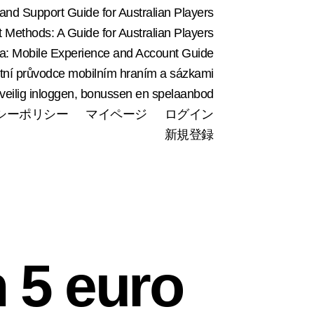
and Support Guide for Australian Players
Methods: A Guide for Australian Players
ia: Mobile Experience and Account Guide
etní průvodce mobilním hraním a sázkami
veilig inloggen, bonussen en spelaanbod
シーポリシー
マイページ
ログイン
新規登録
 5 euro