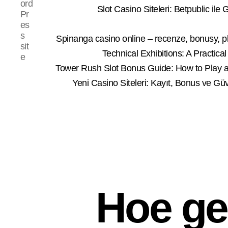
ord
Slot Casino Siteleri: Betpublic il
Pr
es
s
Spinanga casino online – recenze, bonusy, p
sit
Technical Exhibitions: A Practica
e
Tower Rush Slot Bonus Guide: How to Play 
Yeni Casino Siteleri: Kayıt, Bonus ve Güv
Hoe ge