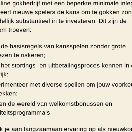
line gokbedrijf met een beperkte minimale inle
eert nieuwe spelers de kans om te gokken zon
llijk substantieel in te investeren. Dit zijn de
em troeven:
 de basisregels van kansspelen zonder grote
ezen te riskeren;
 het stortings- en uitbetalingsproces kennen in
ijk;
rimenteer met diverse spellen om jouw voorkeu
ekken;
en de wereld van welkomstbonussen en
liteitsprogramma’s.
k je aan langzaamaan ervaring op als nieuwko