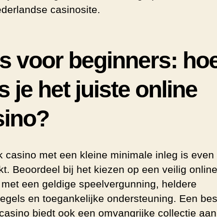
derlandse casinosite.
s voor beginners: ho
s je het juiste online
sino?
lk casino met een kleine minimale inleg is even
t. Beoordeel bij het kiezen op een veilig onlin
 met een geldige speelvergunning, heldere
egels en toegankelijke ondersteuning. Een bes
 casino biedt ook een omvangrijke collectie aan