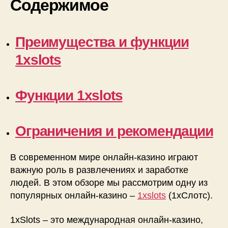
Содержимое
Преимущества и функции
1xslots
Функции 1xslots
Ограничения и рекомендации
В современном мире онлайн-казино играют
важную роль в развлечениях и заработке
людей. В этом обзоре мы рассмотрим одну из
популярных онлайн-казино –
1xslots
(1хСлотс).
1xSlots – это международная онлайн-казино,