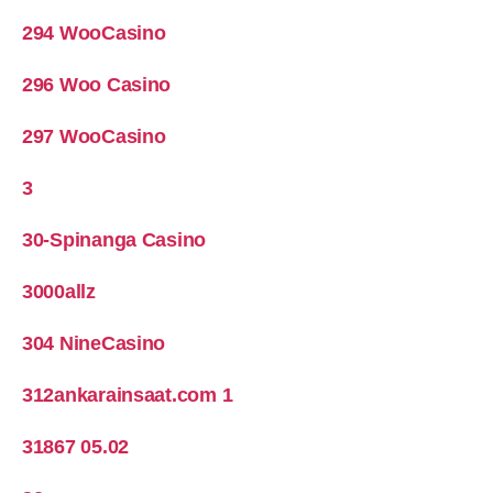
294 WooCasino
296 Woo Casino
297 WooCasino
3
30-Spinanga Casino
3000allz
304 NineCasino
312ankarainsaat.com 1
31867 05.02