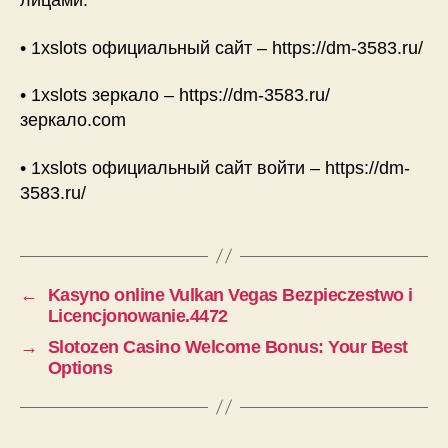
лицами.
• 1xslots официальный сайт – https://dm-3583.ru/
• 1xslots зеркало – https://dm-3583.ru/
зеркало.com
• 1xslots официальный сайт войти – https://dm-
3583.ru/
←
Kasyno online Vulkan Vegas Bezpieczestwo i
Licencjonowanie.4472
→
Slotozen Casino Welcome Bonus: Your Best
Options