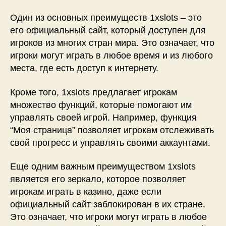
Один из основных преимуществ 1xslots – это
его официальный сайт, который доступен для
игроков из многих стран мира. Это означает, что
игроки могут играть в любое время и из любого
места, где есть доступ к интернету.
Кроме того, 1xslots предлагает игрокам
множество функций, которые помогают им
управлять своей игрой. Например, функция
“Моя страница” позволяет игрокам отслеживать
свой прогресс и управлять своими аккаунтами.
Еще одним важным преимуществом 1xslots
является его зеркало, которое позволяет
игрокам играть в казино, даже если
официальный сайт заблокирован в их стране.
Это означает, что игроки могут играть в любое