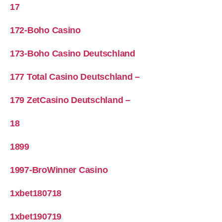
17
172-Boho Casino
173-Boho Casino Deutschland
177 Total Casino Deutschland –
179 ZetCasino Deutschland –
18
1899
1997-BroWinner Casino
1xbet180718
1xbet190719