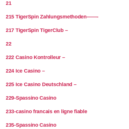
21
215 TigerSpin Zahlungsmethoden——-
217 TigerSpin TigerClub –
22
222 Casino Kontrolleur –
224 Ice Casino –
225 Ice Casino Deutschland –
229-Spassino Casino
233-casino francais en ligne fiable
235-Spassino Casino