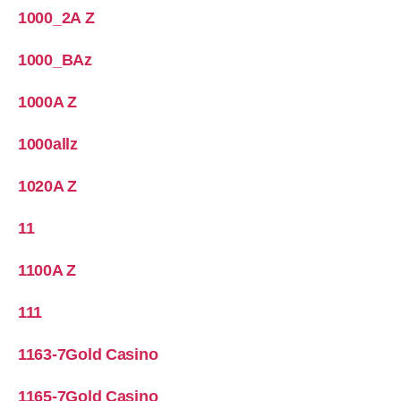
1000_2A Z
1000_BAz
1000A Z
1000allz
1020A Z
11
1100A Z
111
1163-7Gold Casino
1165-7Gold Casino