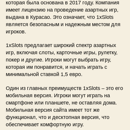
которая была основана в 2017 году. Компания
имеет лицензию на проведение азартных игр,
выдана в Курасао. Это означает, что 1xSlots
является безопасным и надежным местом для
игроков.
1xSlots предлагает широкий спектр азартных
игр, включая слоты, карточные игры, рулетку,
покер и другие. Игроки могут выбрать игру,
которая им понравится, и начать играть с
минимальной ставкой 1,5 евро.
Один из главных преимуществ 1xSlots – это его
мобильная версия. Игроки могут играть на
смартфоне или планшете, не оставляя дома.
Мобильная версия сайта имеет тот же
функционал, что и десктопная версия, что
обеспечивает комфортную игру.