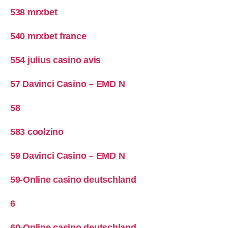
538 mrxbet
540 mrxbet france
554 julius casino avis
57 Davinci Casino – EMD N
58
583 coolzino
59 Davinci Casino – EMD N
59-Online casino deutschland
6
60-Online casino deutschland