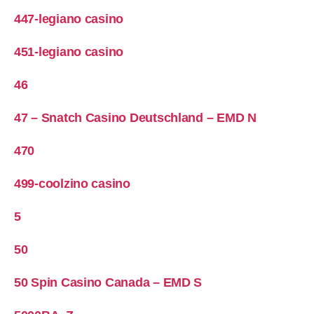
447-legiano casino
451-legiano casino
46
47 – Snatch Casino Deutschland – EMD N
470
499-coolzino casino
5
50
50 Spin Casino Canada – EMD S