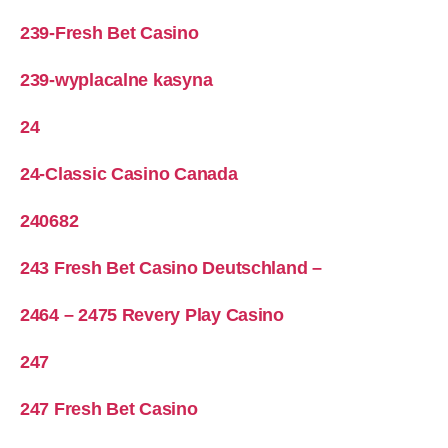
239-Fresh Bet Casino
239-wyplacalne kasyna
24
24-Classic Casino Canada
240682
243 Fresh Bet Casino Deutschland –
2464 – 2475 Revery Play Casino
247
247 Fresh Bet Casino