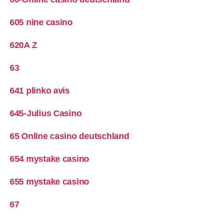
605 nine casino
620A Z
63
641 plinko avis
645-Julius Casino
65 Online casino deutschland
654 mystake casino
655 mystake casino
67