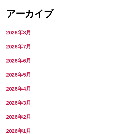
アーカイブ
2026年8月
2026年7月
2026年6月
2026年5月
2026年4月
2026年3月
2026年2月
2026年1月