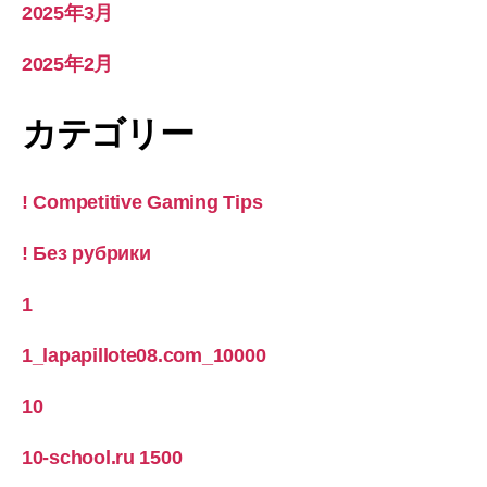
2025年3月
2025年2月
カテゴリー
! Competitive Gaming Tips
! Без рубрики
1
1_lapapillote08.com_10000
10
10-school.ru 1500