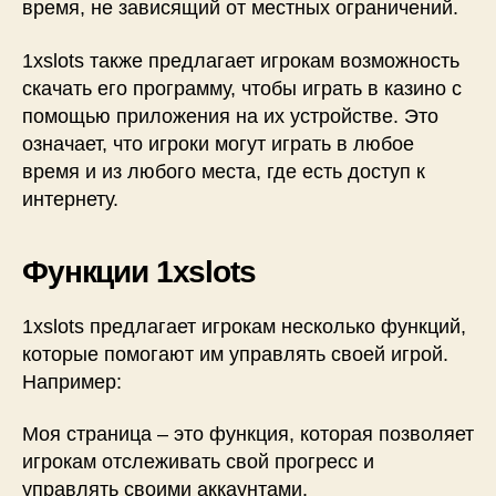
время, не зависящий от местных ограничений.
1xslots также предлагает игрокам возможность
скачать его программу, чтобы играть в казино с
помощью приложения на их устройстве. Это
означает, что игроки могут играть в любое
время и из любого места, где есть доступ к
интернету.
Функции 1xslots
1xslots предлагает игрокам несколько функций,
которые помогают им управлять своей игрой.
Например:
Моя страница – это функция, которая позволяет
игрокам отслеживать свой прогресс и
управлять своими аккаунтами.