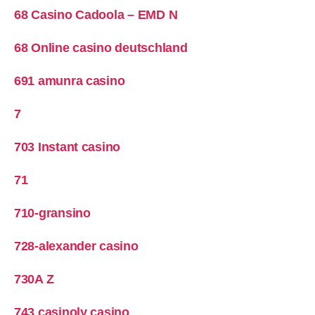
68 Casino Cadoola – EMD N
68 Online casino deutschland
691 amunra casino
7
703 Instant casino
71
710-gransino
728-alexander casino
730A Z
743 casinoly casino