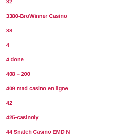
32
3380-BroWinner Casino
38
4
4 done
408 – 200
409 mad casino en ligne
42
425-casinoly
44 Snatch Casino EMD N