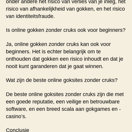
onder andere het risico van verlies van je inleg, het
risico van afhankelijkheid van gokken, en het risico
van identiteitsfraude.
Is online gokken zonder cruks ook voor beginners?
Ja, online gokken zonder cruks kan ook voor
beginners. Het is echter belangrijk om te
onthouden dat gokken een risico inhoudt en dat je
nooit kunt garanderen dat je gaat winnen.
Wat zijn de beste online goksites zonder cruks?
De beste online goksites zonder cruks zijn die met
een goede reputatie, een veilige en betrouwbare
software, en een breed scala aan gokgames en -
casino’s.
Conclusie