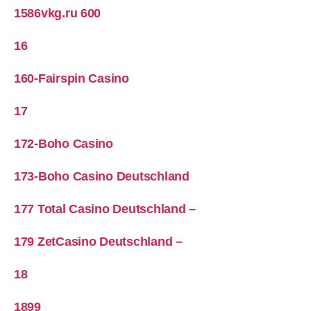
1586vkg.ru 600
16
160-Fairspin Casino
17
172-Boho Casino
173-Boho Casino Deutschland
177 Total Casino Deutschland –
179 ZetCasino Deutschland –
18
1899