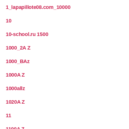
1_lapapillote08.com_10000
10
10-school.ru 1500
1000_2A Z
1000_BAz
1000A Z
1000allz
1020A Z
11