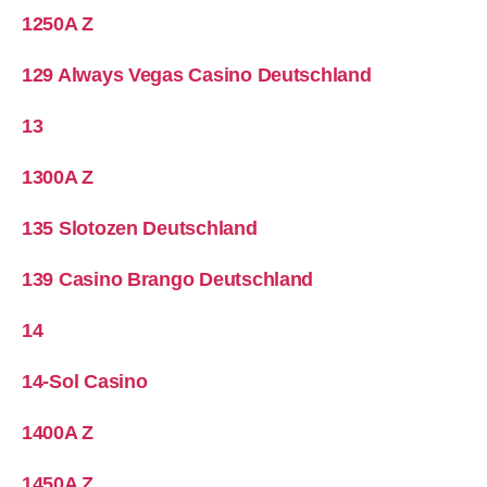
1250A Z
129 Always Vegas Casino Deutschland
13
1300A Z
135 Slotozen Deutschland
139 Casino Brango Deutschland
14
14-Sol Casino
1400A Z
1450A Z