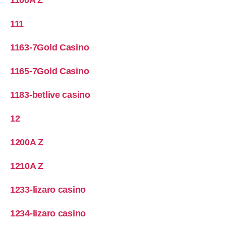
1100A Z
111
1163-7Gold Casino
1165-7Gold Casino
1183-betlive casino
12
1200A Z
1210A Z
1233-lizaro casino
1234-lizaro casino