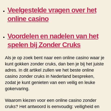
Veelgestelde vragen over het
online casino
Voordelen en nadelen van het
spelen bij Zonder Cruks
Als je op zoek bent naar een online casino waar je
kunt gokken zonder cruks, dan ben je bij het juiste
adres. In dit artikel zullen we het beste online
casino zonder cruks in Nederland bespreken,
zodat je kunt genieten van een veilig en leuke
gokervaring.
Waarom kiezen voor een online casino zonder
cruks? Het antwoord is eenvoudig: veiligheid en