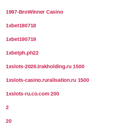
1997-BroWinner Casino
1xbet180718
1xbet190719
1xbetph.ph22
1xslots-2026.trakholding.ru 1500
1xslots-casino.ruralisation.ru 1500
1xslots-ru.co.com 200
2
20