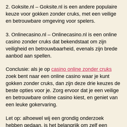
2. Goksite.nl – Goksite.nl is een andere populaire
keuze voor gokken zonder cruks, met een veilige
en betrouwbare omgeving voor spelers.
3. Onlinecasino.nl – Onlinecasino.nl is een online
casino zonder cruks dat bekendstaat om zijn
veiligheid en betrouwbaarheid, evenals zijn brede
aanbod aan spellen.
Conclusie: als je op
casino online zonder cruks
zoek bent naar een online casino waar je kunt
gokken zonder cruks, dan zijn deze drie keuzes de
beste opties voor je. Zorg ervoor dat je een veilige
en betrouwbare online casino kiest, en geniet van
een leuke gokervaring.
Let op: alhoewel wij een grondig onderzoek
hebben gedaan, is het belangrijk om zelf een