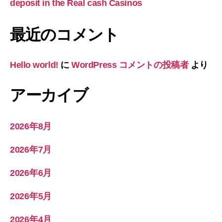
deposit in the Real cash Casinos
最近のコメント
Hello world!
に
WordPress コメントの投稿者
より
アーカイブ
2026年8月
2026年7月
2026年6月
2026年5月
2026年4月