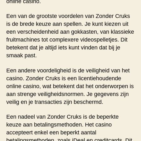
online casino.
Een van de grootste voordelen van Zonder Cruks
is de brede keuze aan spellen. Je kunt kiezen uit
een verscheidenheid aan gokkasten, van klassieke
fruitmachines tot complexere videospelletjes. Dit
betekent dat je altijd iets kunt vinden dat bij je
smaak past.
Een andere voordeligheid is de veiligheid van het
casino. Zonder Cruks is een licentiehoudende
online casino, wat betekent dat het onderworpen is
aan strenge veiligheidsnormen. Je gegevens zijn
veilig en je transacties zijn beschermd.
Een nadeel van Zonder Cruks is de beperkte
keuze aan betalingsmethoden. Het casino
accepteert enkel een beperkt aantal
betalingsmethoden, zoals iDeal en creditcards. Dit