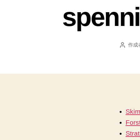
spenni
作成
投
稿
者
Skim
Fors
Stra