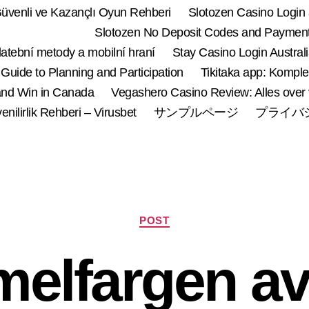
e Güvenli ve Kazançlı Oyun Rehberi
Slotozen Casino Login 
Slotozen No Deposit Codes and Payment 
latební metody a mobilní hraní
Stay Casino Login Austral
l Guide to Planning and Participation
Tikitaka app: Kompl
and Win in Canada
Vegashero Casino Review: Alles over 
enilirlik Rehberi – Virusbet
サンプルページ
プライバ
カ
POST
テ
ゴ
elfargen av
リ
ー