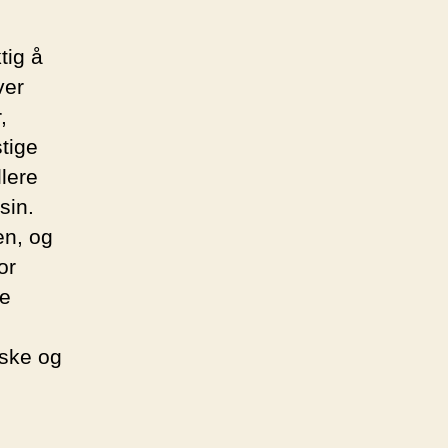
tig å
ver
,
tige
llere
sin.
en, og
or
le
aske og