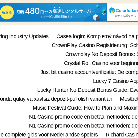
zing Industry Updates
Casea login: Kompletný návod na pr
CrownPlay Casino Registrierung: Schri
Crownplay No Deposit Bonus: S
Crystal Roll Casino voor beginne
Just bit casino accountverificatie: De co
Lucky 7 Casino App
Lucky Hunter No Deposit Bonus Guide: Eve
onda qulay va xavfsiz depozit‑pul olish variantlari
Mostbet
Music Festival Guide: How to Plan and Maxim
N1 Casino promo code en betaalmethoden: de 
N1 Casino promo code en betaalmethoden: de 
e complete gids voor Nederlandse spelers
Richard Casi