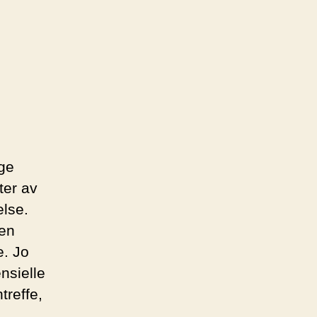
ge
ter av
else.
 en
e. Jo
ensielle
treffe,