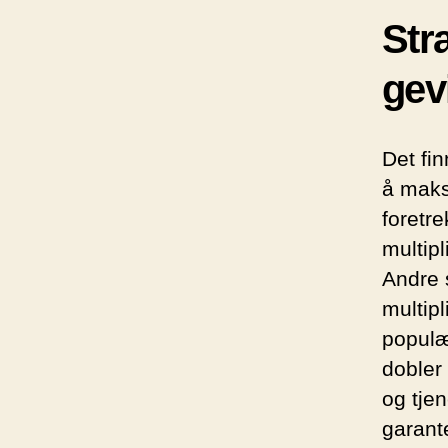
Str
gev
Det fi
å maks
foretre
multipl
Andre s
multipl
populær
dobler 
og tjen
garante