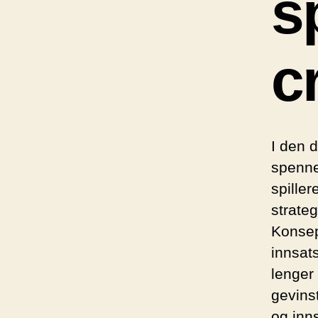
s
c
I den d
spenne
spille
strateg
Konsep
innsats
lenger 
gevinst
og inns