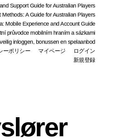
and Support Guide for Australian Players
Methods: A Guide for Australian Players
ia: Mobile Experience and Account Guide
etní průvodce mobilním hraním a sázkami
veilig inloggen, bonussen en spelaanbod
シーポリシー
マイページ
ログイン
新規登録
slører