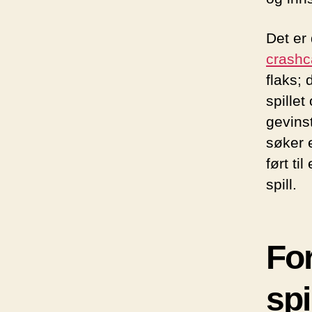
Det er
crashc
flaks; 
spille
gevinst
søker 
ført ti
spill.
Fo
sp