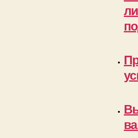
ли
по
Пр
ус
Вы
ва