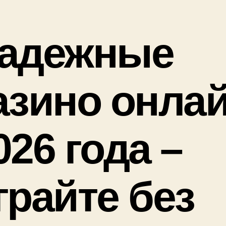
рисков
и
с
адежные
максимальной
отдачей.2997
へ
の
азино онла
026 года –
грайте без