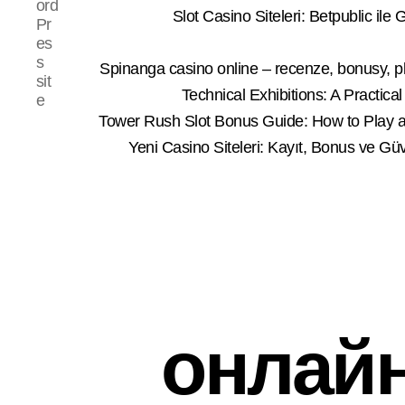
ord
Slot Casino Siteleri: Betpublic il
Pr
es
s
Spinanga casino online – recenze, bonusy, p
sit
Technical Exhibitions: A Practica
e
Tower Rush Slot Bonus Guide: How to Play 
Yeni Casino Siteleri: Kayıt, Bonus ve Güv
онлайн