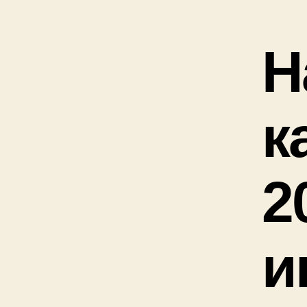
Н
к
2
и