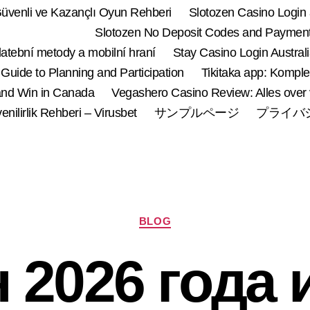
e Güvenli ve Kazançlı Oyun Rehberi
Slotozen Casino Login 
Slotozen No Deposit Codes and Payment 
latební metody a mobilní hraní
Stay Casino Login Austral
l Guide to Planning and Participation
Tikitaka app: Kompl
and Win in Canada
Vegashero Casino Review: Alles over 
enilirlik Rehberi – Virusbet
サンプルページ
プライバ
カ
BLOG
テ
ゴ
 2026 года 
リ
ー