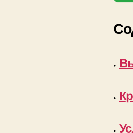
Со
Вы
Кр
Ус