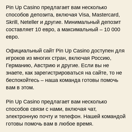
Pin Up Casino предлагает вам несколько
способов депозита, включая Visa, Mastercard,
Skrill, Neteller и другие. Минимальный депозит
составляет 10 евро, а максимальный – 10 000
евро.
Официальный сайт Pin Up Casino доступен для
игроков из многих стран, включая Россию,
Германию, Австрию и другие. Если вы не
знаете, как зарегистрироваться на сайте, то не
беспокойтесь – наша команда готовы помочь
вам в этом.
Pin Up Casino предлагает вам несколько
способов связи с нами, включая чат,
электронную почту и телефон. Нашей командой
готовы помочь вам в любое время.