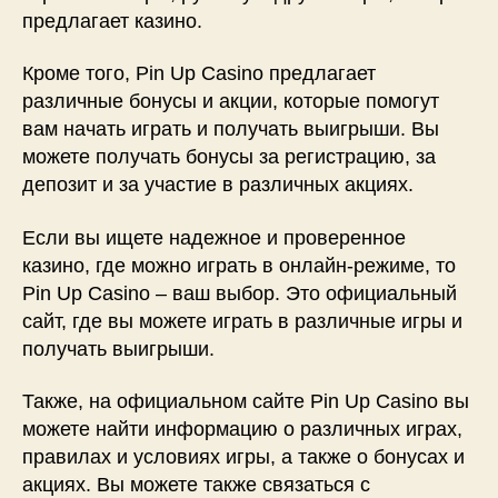
предлагает казино.
Кроме того, Pin Up Casino предлагает
различные бонусы и акции, которые помогут
вам начать играть и получать выигрыши. Вы
можете получать бонусы за регистрацию, за
депозит и за участие в различных акциях.
Если вы ищете надежное и проверенное
казино, где можно играть в онлайн-режиме, то
Pin Up Casino – ваш выбор. Это официальный
сайт, где вы можете играть в различные игры и
получать выигрыши.
Также, на официальном сайте Pin Up Casino вы
можете найти информацию о различных играх,
правилах и условиях игры, а также о бонусах и
акциях. Вы можете также связаться с