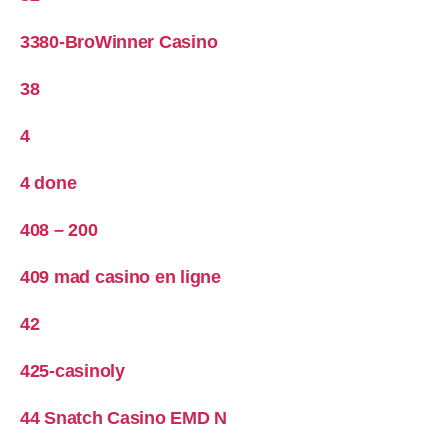
3380-BroWinner Casino
38
4
4 done
408 – 200
409 mad casino en ligne
42
425-casinoly
44 Snatch Casino EMD N