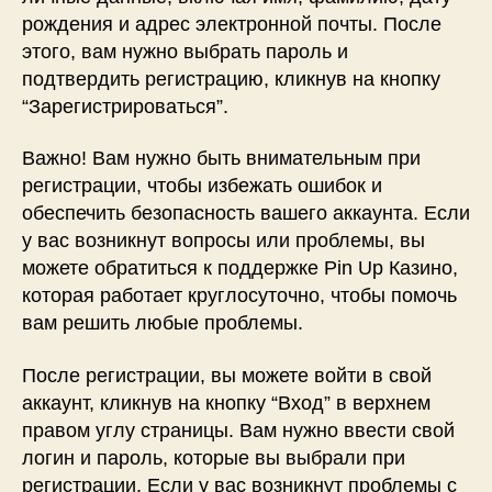
рождения и адрес электронной почты. После
этого, вам нужно выбрать пароль и
подтвердить регистрацию, кликнув на кнопку
“Зарегистрироваться”.
Важно! Вам нужно быть внимательным при
регистрации, чтобы избежать ошибок и
обеспечить безопасность вашего аккаунта. Если
у вас возникнут вопросы или проблемы, вы
можете обратиться к поддержке Pin Up Казино,
которая работает круглосуточно, чтобы помочь
вам решить любые проблемы.
После регистрации, вы можете войти в свой
аккаунт, кликнув на кнопку “Вход” в верхнем
правом углу страницы. Вам нужно ввести свой
логин и пароль, которые вы выбрали при
регистрации. Если у вас возникнут проблемы с