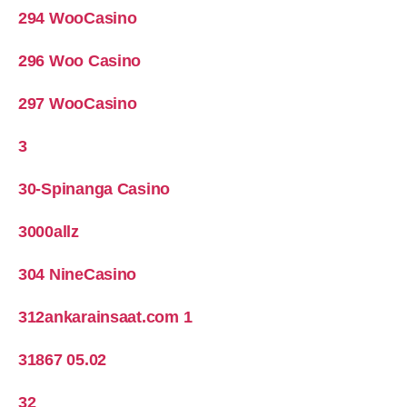
294 WooCasino
296 Woo Casino
297 WooCasino
3
30-Spinanga Casino
3000allz
304 NineCasino
312ankarainsaat.com 1
31867 05.02
32