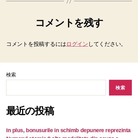
コメントを残す
コメントを投稿するには
ログイン
してください。
検索
検索
最近の投稿
In plus, bonusurile in schimb depunere reprezinta