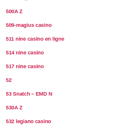
500A Z
509-magius casino
511 nine casino en ligne
514 nine casino
517 nine casino
52
53 Snatch – EMD N
530A Z
532 legiano casino