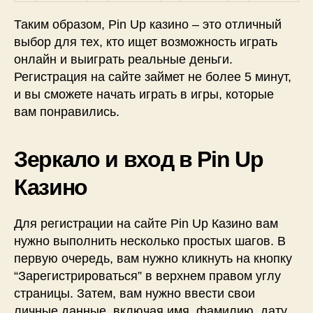
Таким образом, Pin Up казино – это отличный
выбор для тех, кто ищет возможность играть
онлайн и выиграть реальные деньги.
Регистрация на сайте займет не более 5 минут,
и вы сможете начать играть в игры, которые
вам понравились.
Зеркало и вход в Pin Up
Казино
Для регистрации на сайте Pin Up Казино вам
нужно выполнить несколько простых шагов. В
первую очередь, вам нужно кликнуть на кнопку
“Зарегистрироваться” в верхнем правом углу
страницы. Затем, вам нужно ввести свои
личные данные, включая имя, фамилию, дату