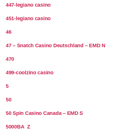
447-legiano casino
451-legiano casino
46
47 – Snatch Casino Deutschland – EMD N
470
499-coolzino casino
5
50
50 Spin Casino Canada – EMD S
5000BA_Z