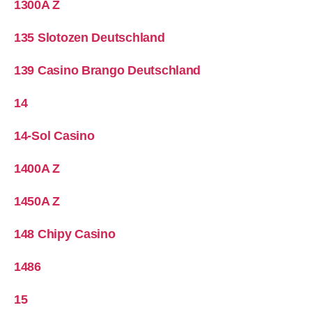
1300A Z
135 Slotozen Deutschland
139 Casino Brango Deutschland
14
14-Sol Casino
1400A Z
1450A Z
148 Chipy Casino
1486
15