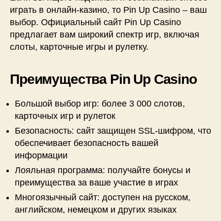
играть в онлайн-казино, то Pin Up Casino – ваш
выбор. Официальный сайт Pin Up Casino
предлагает вам широкий спектр игр, включая
слоты, карточные игры и рулетку.
Преимущества Pin Up Casino
Большой выбор игр: более 3 000 слотов,
карточных игр и рулеток
Безопасность: сайт защищен SSL-шифром, что
обеспечивает безопасность вашей
информации
Лояльная программа: получайте бонусы и
преимущества за ваше участие в играх
Многоязычный сайт: доступен на русском,
английском, немецком и других языках