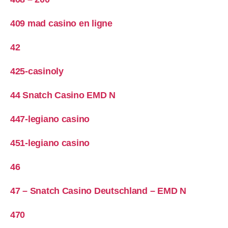
409 mad casino en ligne
42
425-casinoly
44 Snatch Casino EMD N
447-legiano casino
451-legiano casino
46
47 – Snatch Casino Deutschland – EMD N
470