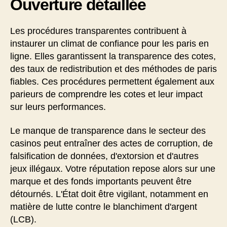
Ouverture détaillée
Les procédures transparentes contribuent à
instaurer un climat de confiance pour les paris en
ligne. Elles garantissent la transparence des cotes,
des taux de redistribution et des méthodes de paris
fiables. Ces procédures permettent également aux
parieurs de comprendre les cotes et leur impact
sur leurs performances.
Le manque de transparence dans le secteur des
casinos peut entraîner des actes de corruption, de
falsification de données, d'extorsion et d'autres
jeux illégaux. Votre réputation repose alors sur une
marque et des fonds importants peuvent être
détournés. L'État doit être vigilant, notamment en
matière de lutte contre le blanchiment d'argent
(LCB).