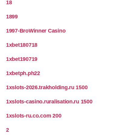
18
1899
1997-BroWinner Casino
1xbet180718
1xbet190719
1xbetph.ph22
1xslots-2026.trakholding.ru 1500
1xslots-casino.ruralisation.ru 1500
1xslots-ru.co.com 200
2