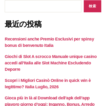
検索
最近の投稿
Recensioni anche Premio Esclusivi per spinsy
bonus di benvenuto Italia
Giochi di Slot A scrocco Manuale unique casino
accedi all’Italia alle Slot Machine Escludendo
Deporre
Scopri i Migliori Casinò Online in quick win è
legittimo? Italia Luglio, 2026
Gioca più in là al Download dell’apk dell’app
playoro giorno d’oggi: Inganno, Bonus, Arredo