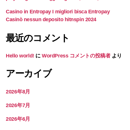
Casino in Entropay I migliori bisca Entropay
Casinò nessun deposito hitnspin 2024
最近のコメント
Hello world!
に
WordPress コメントの投稿者
より
アーカイブ
2026年8月
2026年7月
2026年6月