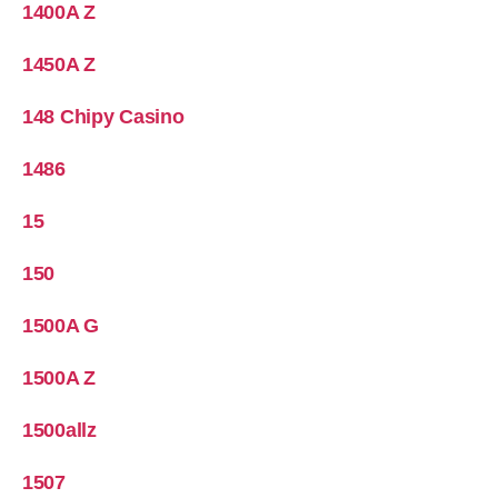
1400A Z
1450A Z
148 Chipy Casino
1486
15
150
1500A G
1500A Z
1500allz
1507