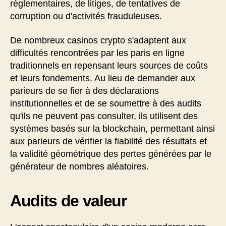
réglementaires, de litiges, de tentatives de
corruption ou d'activités frauduleuses.
De nombreux casinos crypto s'adaptent aux
difficultés rencontrées par les paris en ligne
traditionnels en repensant leurs sources de coûts
et leurs fondements. Au lieu de demander aux
parieurs de se fier à des déclarations
institutionnelles et de se soumettre à des audits
qu'ils ne peuvent pas consulter, ils utilisent des
systèmes basés sur la blockchain, permettant ainsi
aux parieurs de vérifier la fiabilité des résultats et
la validité géométrique des pertes générées par le
générateur de nombres aléatoires.
Audits de valeur