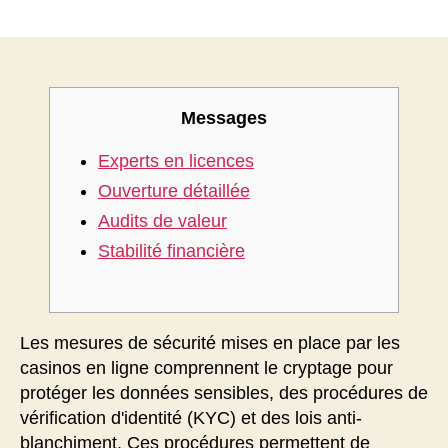
稿
稿
者
日
Messages
Experts en licences
Ouverture détaillée
Audits de valeur
Stabilité financière
Les mesures de sécurité mises en place par les
casinos en ligne comprennent le cryptage pour
protéger les données sensibles, des procédures de
vérification d'identité (KYC) et des lois anti-
blanchiment.
Ces procédures permettent de