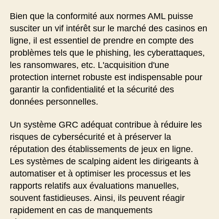
Bien que la conformité aux normes AML puisse
susciter un vif intérêt sur le marché des casinos en
ligne, il est essentiel de prendre en compte des
problèmes tels que le phishing, les cyberattaques,
les ransomwares, etc. L'acquisition d'une
protection internet robuste est indispensable pour
garantir la confidentialité et la sécurité des
données personnelles.
Un système GRC adéquat contribue à réduire les
risques de cybersécurité et à préserver la
réputation des établissements de jeux en ligne.
Les systèmes de scalping aident les dirigeants à
automatiser et à optimiser les processus et les
rapports relatifs aux évaluations manuelles,
souvent fastidieuses. Ainsi, ils peuvent réagir
rapidement en cas de manquements