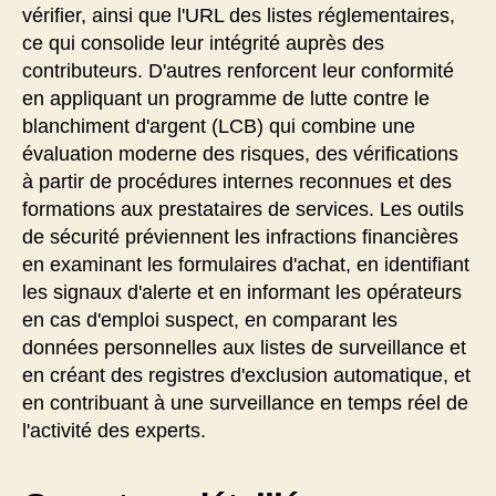
vérifier, ainsi que l'URL des listes réglementaires,
ce qui consolide leur intégrité auprès des
contributeurs. D'autres renforcent leur conformité
en appliquant un programme de lutte contre le
blanchiment d'argent (LCB) qui combine une
évaluation moderne des risques, des vérifications
à partir de procédures internes reconnues et des
formations aux prestataires de services. Les outils
de sécurité préviennent les infractions financières
en examinant les formulaires d'achat, en identifiant
les signaux d'alerte et en informant les opérateurs
en cas d'emploi suspect, en comparant les
données personnelles aux listes de surveillance et
en créant des registres d'exclusion automatique, et
en contribuant à une surveillance en temps réel de
l'activité des experts.