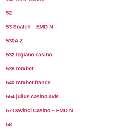
52
53 Snatch – EMD N
530A Z
532 legiano casino
538 mrxbet
540 mrxbet france
554 julius casino avis
57 Davinci Casino – EMD N
58