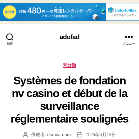
adofad
検索
メニュー
カ
未分類
テ
Systèmes de fondation
ゴ
リ
nv casino et début de la
ー
surveillance
réglementaire soulignés
作成者:
darairamaru
2026年5月19日
投
投