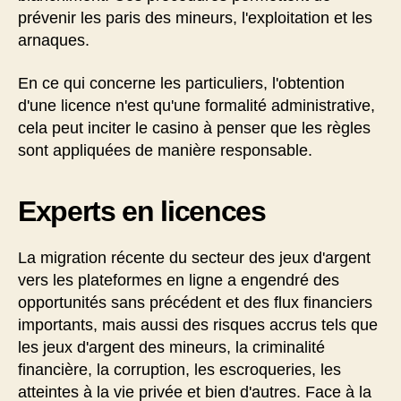
prévenir les paris des mineurs, l'exploitation et les
arnaques.
En ce qui concerne les particuliers, l'obtention
d'une licence n'est qu'une formalité administrative,
cela peut inciter le casino à penser que les règles
sont appliquées de manière responsable.
Experts en licences
La migration récente du secteur des jeux d'argent
vers les plateformes en ligne a engendré des
opportunités sans précédent et des flux financiers
importants, mais aussi des risques accrus tels que
les jeux d'argent des mineurs, la criminalité
financière, la corruption, les escroqueries, les
atteintes à la vie privée et bien d'autres. Face à la