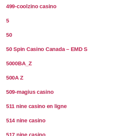
499-coolzino casino
5
50
50 Spin Casino Canada – EMD S
5000BA_Z
500A Z
509-magius casino
511 nine casino en ligne
514 nine casino
517 nine casino