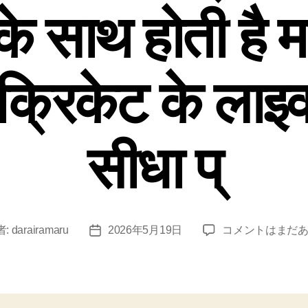
के साथ होती है म
्रिकेट के लाइव
सीधा प्
हर
者:
darairamaru
2026年5月19日
コメントはまだ
投
छक्के
稿
के
日
साथ
बढ़ता