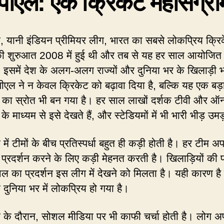
ीएल: एक क्रिकेट महासंग्रा
 यानी इंडियन प्रीमियर लीग, भारत का सबसे लोकप्रिय क्रि
ी शुरुआत 2008 में हुई थी और तब से यह हर साल आयोजित
 इसमें देश के अलग-अलग राज्यों और दुनिया भर के खिलाड़ी भ
ीएल ने न केवल क्रिकेट को बढ़ावा दिया है, बल्कि यह एक बड़
 का स्रोत भी बन गया है। हर साल लाखों दर्शक टीवी और 
ग के माध्यम से इसे देखते हैं, और स्टेडियमों में भी भारी भीड़ उम
ें टीमों के बीच प्रतिस्पर्धा बहुत ही कड़ी होती है। हर टीम अ
ष्ठ प्रदर्शन करने के लिए कड़ी मेहनत करती है। खिलाड़ियों की 
 का प्रदर्शन इस लीग में देखने को मिलता है। यही कारण है
ुनिया भर में लोकप्रिय हो गया है।
के दौरान, सोशल मीडिया पर भी काफी चर्चा होती है। लोग अ