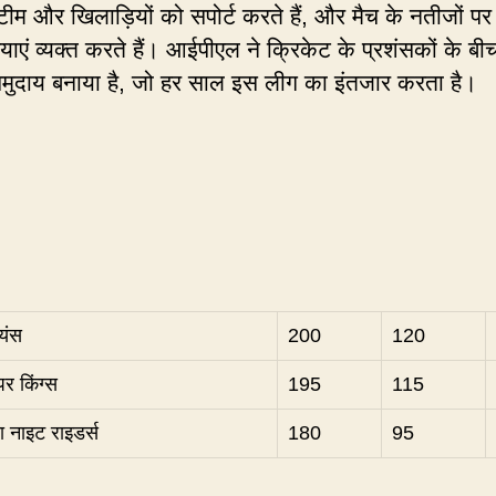
टीम और खिलाड़ियों को सपोर्ट करते हैं, और मैच के नतीजों प
ियाएं व्यक्त करते हैं। आईपीएल ने क्रिकेट के प्रशंसकों के ब
मुदाय बनाया है, जो हर साल इस लीग का इंतजार करता है।
ियंस
200
120
पर किंग्स
195
115
 नाइट राइडर्स
180
95