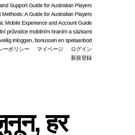
and Support Guide for Australian Players
Methods: A Guide for Australian Players
ia: Mobile Experience and Account Guide
etní průvodce mobilním hraním a sázkami
veilig inloggen, bonussen en spelaanbod
シーポリシー
マイページ
ログイン
新規登録
ुनून, हर