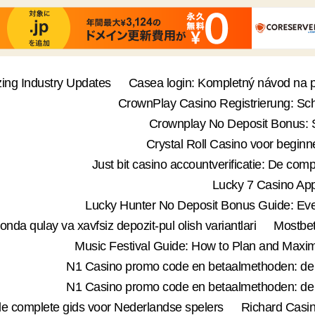
zing Industry Updates
Casea login: Kompletný návod na pr
CrownPlay Casino Registrierung: Schri
Crownplay No Deposit Bonus: S
Crystal Roll Casino voor beginne
Just bit casino accountverificatie: De co
Lucky 7 Casino App
Lucky Hunter No Deposit Bonus Guide: Eve
onda qulay va xavfsiz depozit‑pul olish variantlari
Mostbet
Music Festival Guide: How to Plan and Maxim
N1 Casino promo code en betaalmethoden: de 
N1 Casino promo code en betaalmethoden: de 
e complete gids voor Nederlandse spelers
Richard Casi