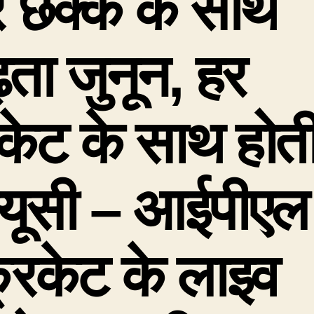
 छक्के के साथ
ता जुनून, हर
केट के साथ होती
ायूसी – आईपीएल
रिकेट के लाइव