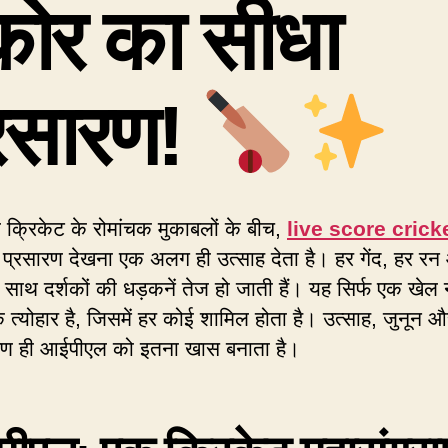
कोर का सीधा
्रसारण!
क्रिकेट के रोमांचक मुकाबलों के बीच,
live score cricke
 प्रसारण देखना एक अलग ही उत्साह देता है। हर गेंद, हर र
 साथ दर्शकों की धड़कनें तेज हो जाती हैं। यह सिर्फ एक खेल न
 त्योहार है, जिसमें हर कोई शामिल होता है। उत्साह, जुनून 
रण ही आईपीएल को इतना खास बनाता है।