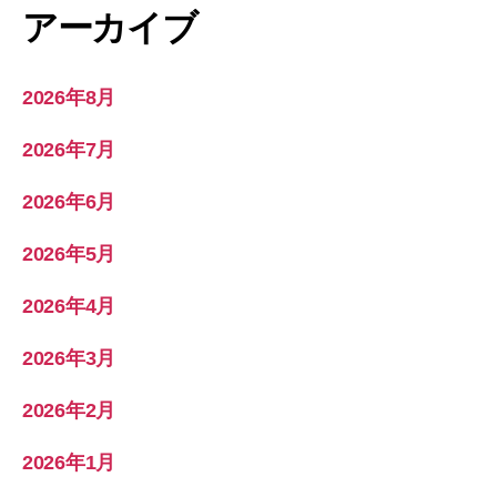
アーカイブ
2026年8月
2026年7月
2026年6月
2026年5月
2026年4月
2026年3月
2026年2月
2026年1月