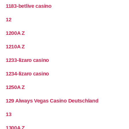
1183-betlive casino
12
1200A Z
1210A Z
1233-lizaro casino
1234-lizaro casino
1250A Z
129 Always Vegas Casino Deutschland
13
1300A Z