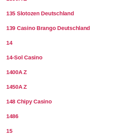
135 Slotozen Deutschland
139 Casino Brango Deutschland
14
14-Sol Casino
1400A Z
1450A Z
148 Chipy Casino
1486
15