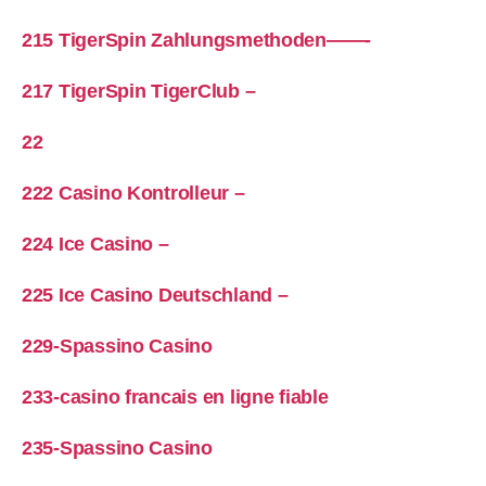
215 TigerSpin Zahlungsmethoden——-
217 TigerSpin TigerClub –
22
222 Casino Kontrolleur –
224 Ice Casino –
225 Ice Casino Deutschland –
229-Spassino Casino
233-casino francais en ligne fiable
235-Spassino Casino