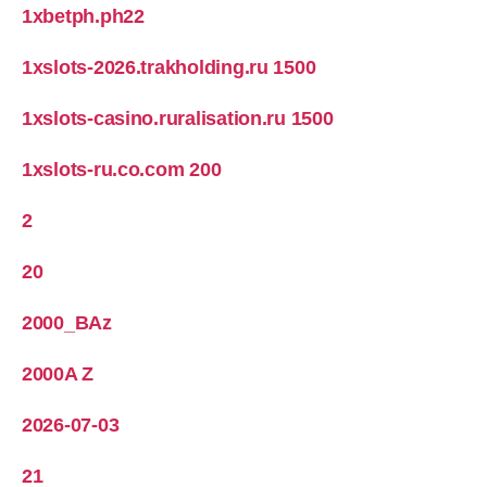
1xbetph.ph22
1xslots-2026.trakholding.ru 1500
1xslots-casino.ruralisation.ru 1500
1xslots-ru.co.com 200
2
20
2000_BAz
2000A Z
2026-07-03
21