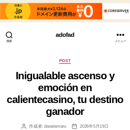
adofad
検索
メニュー
カ
POST
テ
Inigualable ascenso y
ゴ
リ
emoción en
ー
calientecasino, tu destino
ganador
作成者:
darairamaru
2026年5月19日
投
投