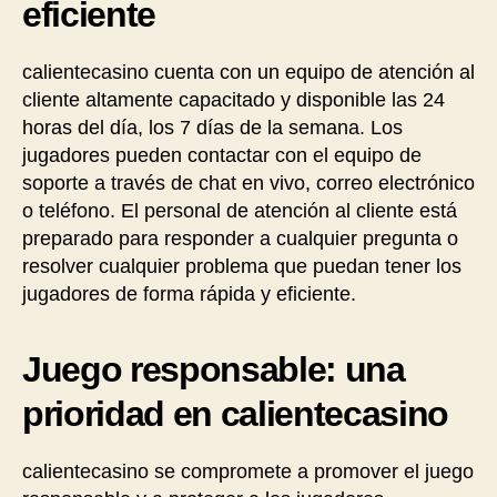
eficiente
calientecasino cuenta con un equipo de atención al
cliente altamente capacitado y disponible las 24
horas del día, los 7 días de la semana. Los
jugadores pueden contactar con el equipo de
soporte a través de chat en vivo, correo electrónico
o teléfono. El personal de atención al cliente está
preparado para responder a cualquier pregunta o
resolver cualquier problema que puedan tener los
jugadores de forma rápida y eficiente.
Juego responsable: una
prioridad en calientecasino
calientecasino se compromete a promover el juego