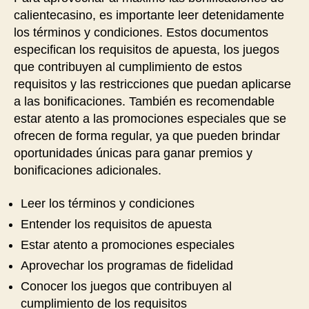
calientecasino, es importante leer detenidamente
los términos y condiciones. Estos documentos
especifican los requisitos de apuesta, los juegos
que contribuyen al cumplimiento de estos
requisitos y las restricciones que puedan aplicarse
a las bonificaciones. También es recomendable
estar atento a las promociones especiales que se
ofrecen de forma regular, ya que pueden brindar
oportunidades únicas para ganar premios y
bonificaciones adicionales.
Leer los términos y condiciones
Entender los requisitos de apuesta
Estar atento a promociones especiales
Aprovechar los programas de fidelidad
Conocer los juegos que contribuyen al
cumplimiento de los requisitos