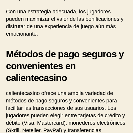
Con una estrategia adecuada, los jugadores
pueden maximizar el valor de las bonificaciones y
disfrutar de una experiencia de juego aún más
emocionante.
Métodos de pago seguros y
convenientes en
calientecasino
calientecasino ofrece una amplia variedad de
métodos de pago seguros y convenientes para
facilitar las transacciones de sus usuarios. Los
jugadores pueden elegir entre tarjetas de crédito y
débito (Visa, Mastercard), monederos electrónicos
(Skrill, Neteller, PayPal) y transferencias