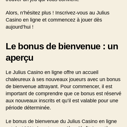
Alors, n’hésitez plus ! Inscrivez-vous au Julius
Casino en ligne et commencez à jouer dès
aujourd’hui !
Le bonus de bienvenue : un
aperçu
Le Julius Casino en ligne offre un accueil
chaleureux à ses nouveaux joueurs avec un bonus
de bienvenue attrayant. Pour commencer, il est
important de comprendre que ce bonus est réservé
aux nouveaux inscrits et qu’il est valable pour une
période déterminée.
Le bonus de bienvenue du Julius Casino en ligne