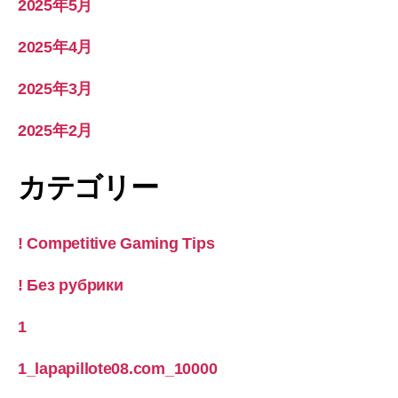
2025年5月
2025年4月
2025年3月
2025年2月
カテゴリー
! Competitive Gaming Tips
! Без рубрики
1
1_lapapillote08.com_10000