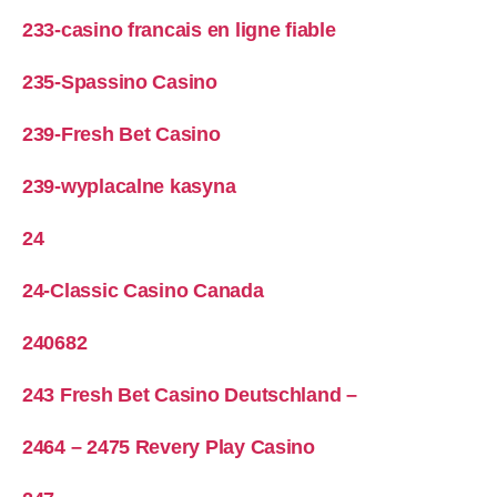
233-casino francais en ligne fiable
235-Spassino Casino
239-Fresh Bet Casino
239-wyplacalne kasyna
24
24-Classic Casino Canada
240682
243 Fresh Bet Casino Deutschland –
2464 – 2475 Revery Play Casino