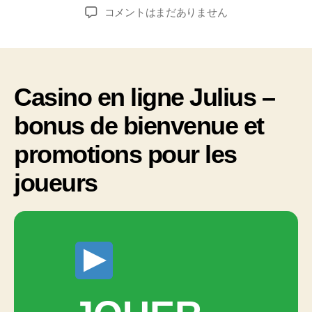
稿
稿
Casino
コメントはまだありません
者
日
en
ligne
Julius
bonus
de
Casino en ligne Julius –
bienvenue
bonus de bienvenue et
et
promotions
promotions pour les
pour
les
joueurs
joueurs.2629
へ
の