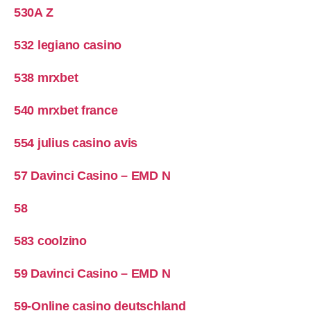
530A Z
532 legiano casino
538 mrxbet
540 mrxbet france
554 julius casino avis
57 Davinci Casino – EMD N
58
583 coolzino
59 Davinci Casino – EMD N
59-Online casino deutschland