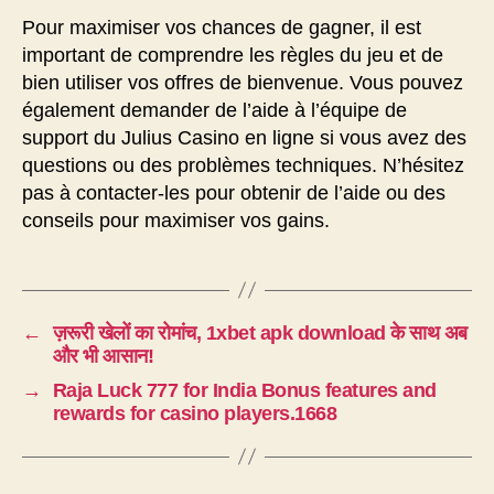
Pour maximiser vos chances de gagner, il est
important de comprendre les règles du jeu et de
bien utiliser vos offres de bienvenue. Vous pouvez
également demander de l’aide à l’équipe de
support du Julius Casino en ligne si vous avez des
questions ou des problèmes techniques. N’hésitez
pas à contacter-les pour obtenir de l’aide ou des
conseils pour maximiser vos gains.
←
ज़रूरी खेलों का रोमांच, 1xbet apk download के साथ अब
और भी आसान!
→
Raja Luck 777 for India Bonus features and
rewards for casino players.1668