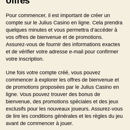
offres
Pour commencer, il est important de créer un
compte sur le Julius Casino en ligne. Cela prendra
quelques minutes et vous permettra d’accéder à
vos offres de bienvenue et de promotions.
Assurez-vous de fournir des informations exactes
et de vérifier votre adresse e-mail pour confirmer
votre inscription.
Une fois votre compte créé, vous pouvez
commencer à explorer les offres de bienvenue et
de promotions proposées par le Julius Casino en
ligne. Vous pouvez trouver des bonus de
bienvenue, des promotions spéciales et des jeux
exclusifs pour les nouveaux joueurs. Assurez-vous
de lire les conditions générales et les règles du jeu
avant de commencer à jouer.