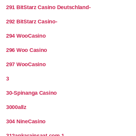
291 BitStarz Casino Deutschland-
292 BitStarz Casino-
294 WooCasino
296 Woo Casino
297 WooCasino
3
30-Spinanga Casino
3000allz
304 NineCasino
312ankarainsaat.com 1