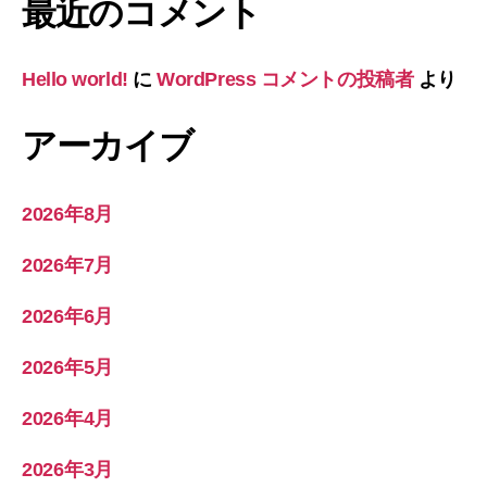
最近のコメント
Hello world!
に
WordPress コメントの投稿者
より
アーカイブ
2026年8月
2026年7月
2026年6月
2026年5月
2026年4月
2026年3月