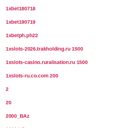
1xbet180718
1xbet190719
1xbetph.ph22
1xslots-2026.trakholding.ru 1500
1xslots-casino.ruralisation.ru 1500
1xslots-ru.co.com 200
2
20
2000_BAz