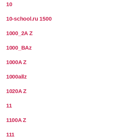
10
10-school.ru 1500
1000_2A Z
1000_BAz
1000A Z
1000allz
1020A Z
11
1100A Z
111