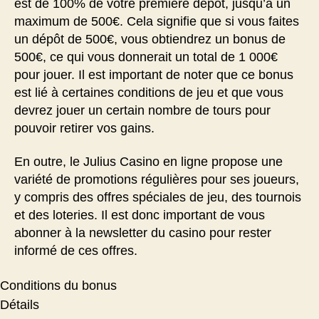
est de 100% de votre première dépôt, jusqu’à un
maximum de 500€. Cela signifie que si vous faites
un dépôt de 500€, vous obtiendrez un bonus de
500€, ce qui vous donnerait un total de 1 000€
pour jouer. Il est important de noter que ce bonus
est lié à certaines conditions de jeu et que vous
devrez jouer un certain nombre de tours pour
pouvoir retirer vos gains.
En outre, le Julius Casino en ligne propose une
variété de promotions régulières pour ses joueurs,
y compris des offres spéciales de jeu, des tournois
et des loteries. Il est donc important de vous
abonner à la newsletter du casino pour rester
informé de ces offres.
Conditions du bonus
Détails