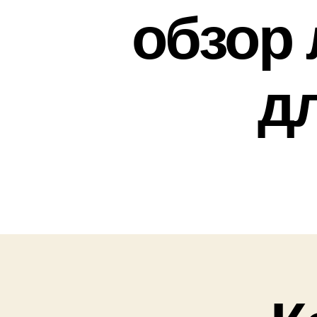
обзор
дл