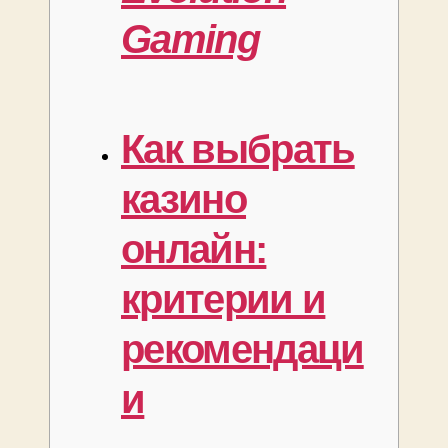
Gaming
Как выбрать
казино
онлайн:
критерии и
рекомендаци
и