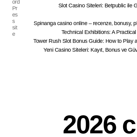
ord
Slot Casino Siteleri: Betpublic il
Pr
es
s
Spinanga casino online – recenze, bonusy, p
sit
Technical Exhibitions: A Practica
e
Tower Rush Slot Bonus Guide: How to Play 
Yeni Casino Siteleri: Kayıt, Bonus ve Güv
2026 