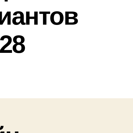
иантов
028