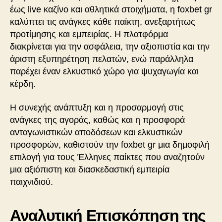
έως live καζίνο και αθλητικά στοιχήματα, η foxbet gr
καλύπτει τις ανάγκες κάθε παίκτη, ανεξαρτήτως
προτίμησης και εμπειρίας. Η πλατφόρμα
διακρίνεται για την ασφάλεια, την αξιοπιστία και την
άριστη εξυπηρέτηση πελατών, ενώ παράλληλα
παρέχει έναν ελκυστικό χώρο για ψυχαγωγία και
κέρδη.
Η συνεχής ανάπτυξη και η προσαρμογή στις
ανάγκες της αγοράς, καθώς και η προσφορά
ανταγωνιστικών αποδόσεων και ελκυστικών
προσφορών, καθιστούν την foxbet gr μια δημοφιλή
επιλογή για τους Έλληνες παίκτες που αναζητούν
μια αξιόπιστη και διασκεδαστική εμπειρία
παιχνιδιού.
Αναλυτική Επισκόπηση της