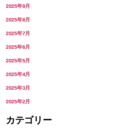
2025年9月
2025年8月
2025年7月
2025年6月
2025年5月
2025年4月
2025年3月
2025年2月
カテゴリー