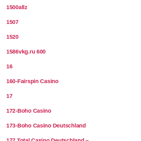
1500allz
1507
1520
1586vkg.ru 600
16
160-Fairspin Casino
17
172-Boho Casino
173-Boho Casino Deutschland
177 Total Casino Deutschland –