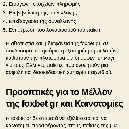
Εισαγωγή στοιχείων πληρωμής
Επιβεβαίωση της συναλλαγής
Επεξεργασία της συναλλαγής
Ενημέρωση του λογαριασμού του παίκτη
Η αξιοπιστία και η διαφάνεια της foxbet gr, σε
συνδυασμό με την άριστη εξυπηρέτηση πελατών,
καθιστούν την πλατφόρμα μια δημοφιλή επιλογή
για τους Έλληνες παίκτες που αναζητούν μια
ασφαλή και διασκεδαστική εμπειρία παιχνιδιού.
Προοπτικές για το Μέλλον
της foxbet gr και Καινοτομίες
Η foxbet gr δε σταματά να εξελίσσεται και να
καινοτομεί, προσφέροντας στους παίκτες της μια