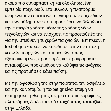
ακόμα πιο συναρπαστική και ολοκληρωμένη
εμπειρία παιχνιδιού. Στο μέλλον, η πλατφόρμα
αναμένεται να επεκτείνει τη γκάμα των παιχνιδιών
και των αθλημάτων που προσφέρει, να βελτιώσει
την εμπειρία χρήστη μέσω της χρήσης νέων
τεχνολογιών και να ενισχύσει τις προσπάθειές της
για την υπεύθυνη τυχερών παιχνιδιών. Επιπλέον, η
foxbet gr σκοπεύει να επενδύσει στην ανάπτυξη
νέων λειτουργιών και υπηρεσιών, όπως
εξατομικευμένες προσφορές και προγράμματα
ανταμοιβών, προκειμένου να καλύψει τις ανάγκες
και τις προτιμήσεις κάθε παίκτη.
Με την αφοσίωσή της στην ποιότητα, την ασφάλεια
και την καινοτομία, η foxbet gr είναι έτοιμη να
διατηρήσει τη θέση της ως μία από τις κορυφαίες
πλατφόρμες διαδικτυακού στοιχήματος και καζίνο
στην Ελλάδα.