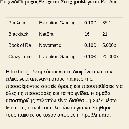
ΠαιχνίδιΠάροχοςΕλάχιστο ΣτοίχημαΜέγιστο Κέρδος
Ρουλέτα
Evolution Gaming
0.10€
35:1
Blackjack
NetEnt
1€
21
Book of Ra
Novomatic
0.10€
5.000x
Crazy Time
Evolution Gaming
0.10€
20.000x
Η foxbet gr δεσμεύεται για τη διαφάνεια και την
ειλικρίνεια απέναντι στους παίκτες της,
προσφέροντας σαφείς όρους και προϋποθέσεις για
όλες τις προσφορές και τα παιχνίδια. Η ομάδα
υποστήριξης πελατών είναι διαθέσιμη 24/7 μέσω
live chat, email και τηλεφώνου για να βοηθήσει
τους παίκτες σε τυχόν απορίες ή προβλήματα.