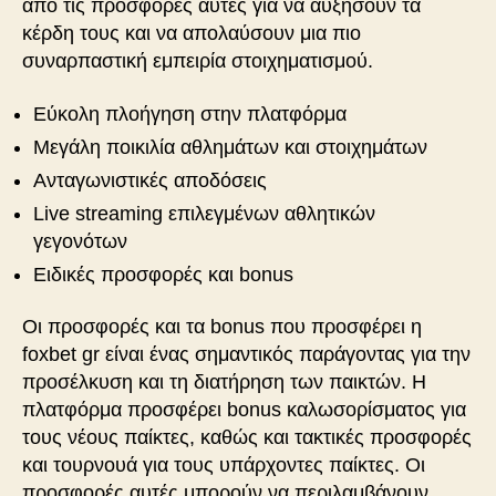
από τις προσφορές αυτές για να αυξήσουν τα
κέρδη τους και να απολαύσουν μια πιο
συναρπαστική εμπειρία στοιχηματισμού.
Εύκολη πλοήγηση στην πλατφόρμα
Μεγάλη ποικιλία αθλημάτων και στοιχημάτων
Ανταγωνιστικές αποδόσεις
Live streaming επιλεγμένων αθλητικών
γεγονότων
Ειδικές προσφορές και bonus
Οι προσφορές και τα bonus που προσφέρει η
foxbet gr είναι ένας σημαντικός παράγοντας για την
προσέλκυση και τη διατήρηση των παικτών. Η
πλατφόρμα προσφέρει bonus καλωσορίσματος για
τους νέους παίκτες, καθώς και τακτικές προσφορές
και τουρνουά για τους υπάρχοντες παίκτες. Οι
προσφορές αυτές μπορούν να περιλαμβάνουν