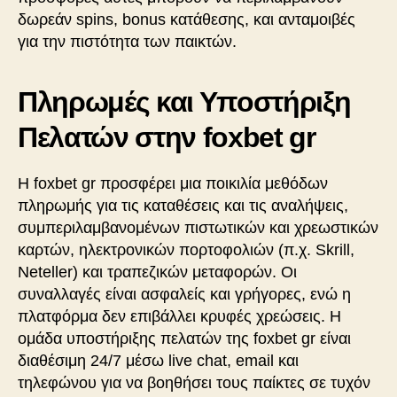
δωρεάν spins, bonus κατάθεσης, και ανταμοιβές
για την πιστότητα των παικτών.
Πληρωμές και Υποστήριξη
Πελατών στην foxbet gr
Η foxbet gr προσφέρει μια ποικιλία μεθόδων
πληρωμής για τις καταθέσεις και τις αναλήψεις,
συμπεριλαμβανομένων πιστωτικών και χρεωστικών
καρτών, ηλεκτρονικών πορτοφολιών (π.χ. Skrill,
Neteller) και τραπεζικών μεταφορών. Οι
συναλλαγές είναι ασφαλείς και γρήγορες, ενώ η
πλατφόρμα δεν επιβάλλει κρυφές χρεώσεις. Η
ομάδα υποστήριξης πελατών της foxbet gr είναι
διαθέσιμη 24/7 μέσω live chat, email και
τηλεφώνου για να βοηθήσει τους παίκτες σε τυχόν