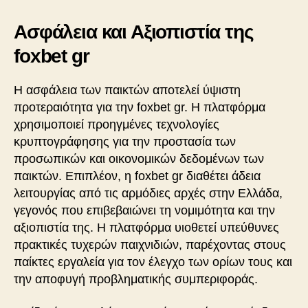
Ασφάλεια και Αξιοπιστία της
foxbet gr
Η ασφάλεια των παικτών αποτελεί ύψιστη
προτεραιότητα για την foxbet gr. Η πλατφόρμα
χρησιμοποιεί προηγμένες τεχνολογίες
κρυπτογράφησης για την προστασία των
προσωπικών και οικονομικών δεδομένων των
παικτών. Επιπλέον, η foxbet gr διαθέτει άδεια
λειτουργίας από τις αρμόδιες αρχές στην Ελλάδα,
γεγονός που επιβεβαιώνει τη νομιμότητα και την
αξιοπιστία της. Η πλατφόρμα υιοθετεί υπεύθυνες
πρακτικές τυχερών παιχνιδιών, παρέχοντας στους
παίκτες εργαλεία για τον έλεγχο των ορίων τους και
την αποφυγή προβληματικής συμπεριφοράς.