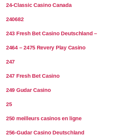
24-Classic Casino Canada
240682
243 Fresh Bet Casino Deutschland –
2464 – 2475 Revery Play Casino
247
247 Fresh Bet Casino
249 Gudar Casino
25
250 meilleurs casinos en ligne
256-Gudar Casino Deutschland