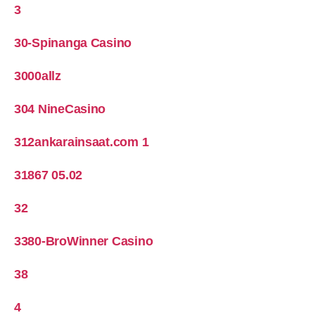
3
30-Spinanga Casino
3000allz
304 NineCasino
312ankarainsaat.com 1
31867 05.02
32
3380-BroWinner Casino
38
4