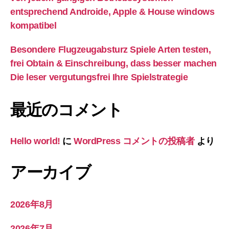
entsprechend Androide, Apple & House windows
kompatibel
Besondere Flugzeugabsturz Spiele Arten testen,
frei Obtain & Einschreibung, dass besser machen
Die leser vergutungsfrei Ihre Spielstrategie
最近のコメント
Hello world!
に
WordPress コメントの投稿者
より
アーカイブ
2026年8月
2026年7月