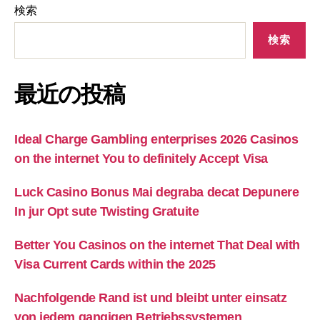
検索
検索
最近の投稿
Ideal Charge Gambling enterprises 2026 Casinos
on the internet You to definitely Accept Visa
Luck Casino Bonus Mai degraba decat Depunere
In jur Opt sute Twisting Gratuite
Better You Casinos on the internet That Deal with
Visa Current Cards within the 2025
Nachfolgende Rand ist und bleibt unter einsatz
von jedem gangigen Betriebssystemen