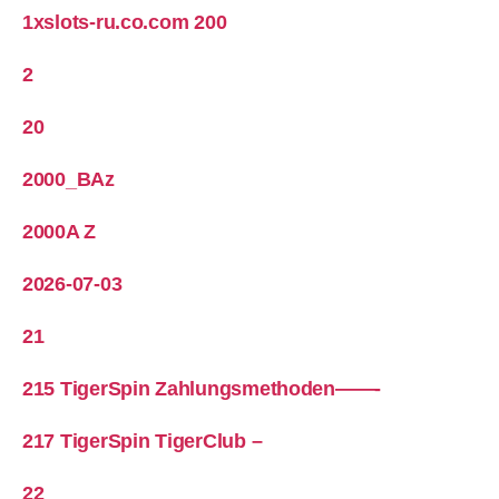
1xslots-ru.co.com 200
2
20
2000_BAz
2000A Z
2026-07-03
21
215 TigerSpin Zahlungsmethoden——-
217 TigerSpin TigerClub –
22