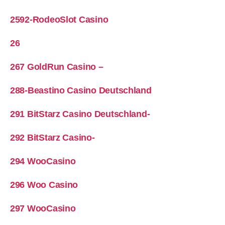
2592-RodeoSlot Casino
26
267 GoldRun Casino –
288-Beastino Casino Deutschland
291 BitStarz Casino Deutschland-
292 BitStarz Casino-
294 WooCasino
296 Woo Casino
297 WooCasino