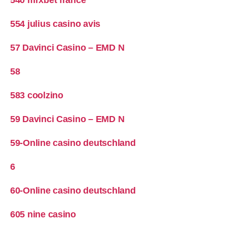
554 julius casino avis
57 Davinci Casino – EMD N
58
583 coolzino
59 Davinci Casino – EMD N
59-Online casino deutschland
6
60-Online casino deutschland
605 nine casino