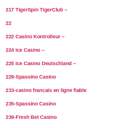
217 TigerSpin TigerClub –
22
222 Casino Kontrolleur –
224 Ice Casino –
225 Ice Casino Deutschland –
229-Spassino Casino
233-casino francais en ligne fiable
235-Spassino Casino
239-Fresh Bet Casino