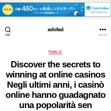
adofad
検索
メニュー
カ
PUBLIC
テ
Discover the secrets to
ゴ
リ
winning at online casinos
ー
Negli ultimi anni, i casinò
online hanno guadagnato
una popolarità sen