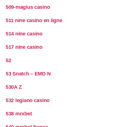
509-magius casino
511 nine casino en ligne
514 nine casino
517 nine casino
52
53 Snatch – EMD N
530A Z
532 legiano casino
538 mrxbet
540 mrxbet france