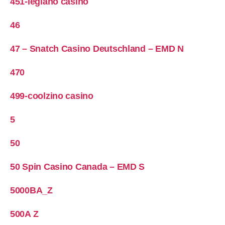
451-legiano casino
46
47 – Snatch Casino Deutschland – EMD N
470
499-coolzino casino
5
50
50 Spin Casino Canada – EMD S
5000BA_Z
500A Z