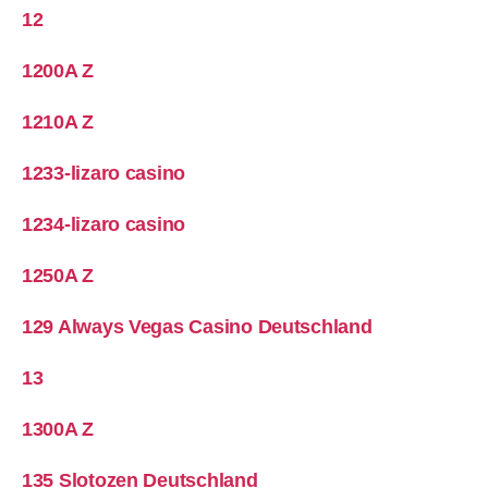
12
1200A Z
1210A Z
1233-lizaro casino
1234-lizaro casino
1250A Z
129 Always Vegas Casino Deutschland
13
1300A Z
135 Slotozen Deutschland