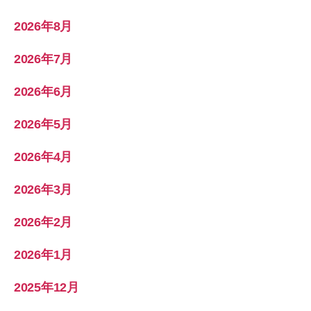
2026年8月
2026年7月
2026年6月
2026年5月
2026年4月
2026年3月
2026年2月
2026年1月
2025年12月