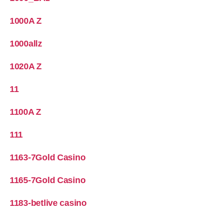
1000A Z
1000allz
1020A Z
11
1100A Z
111
1163-7Gold Casino
1165-7Gold Casino
1183-betlive casino