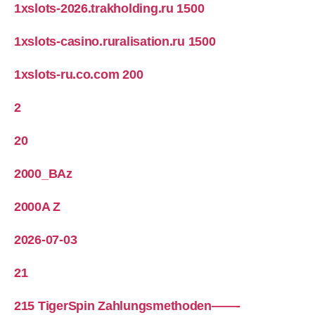
1xslots-2026.trakholding.ru 1500
1xslots-casino.ruralisation.ru 1500
1xslots-ru.co.com 200
2
20
2000_BAz
2000A Z
2026-07-03
21
215 TigerSpin Zahlungsmethoden——-