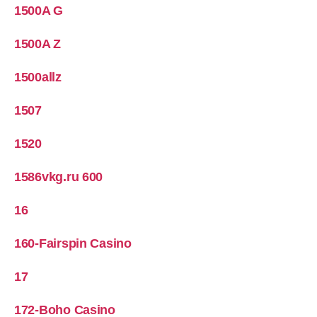
1500A G
1500A Z
1500allz
1507
1520
1586vkg.ru 600
16
160-Fairspin Casino
17
172-Boho Casino