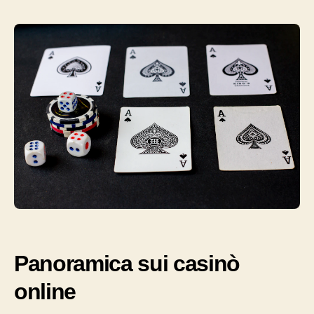
Panoramica sui casinò
online