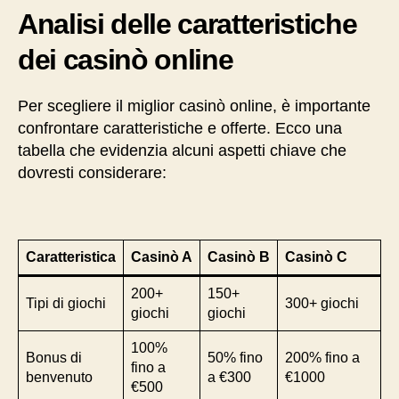
Analisi delle caratteristiche
dei casinò online
Per scegliere il miglior casinò online, è importante
confrontare caratteristiche e offerte. Ecco una
tabella che evidenzia alcuni aspetti chiave che
dovresti considerare:
Caratteristica
Casinò A
Casinò B
Casinò C
200+
150+
Tipi di giochi
300+ giochi
giochi
giochi
100%
Bonus di
50% fino
200% fino a
fino a
benvenuto
a €300
€1000
€500