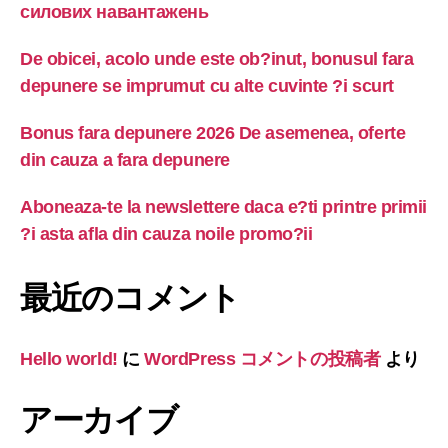
силових навантажень
De obicei, acolo unde este ob?inut, bonusul fara
depunere se imprumut cu alte cuvinte ?i scurt
Bonus fara depunere 2026 De asemenea, oferte
din cauza a fara depunere
Aboneaza-te la newslettere daca e?ti printre primii
?i asta afla din cauza noile promo?ii
最近のコメント
Hello world!
に
WordPress コメントの投稿者
より
アーカイブ