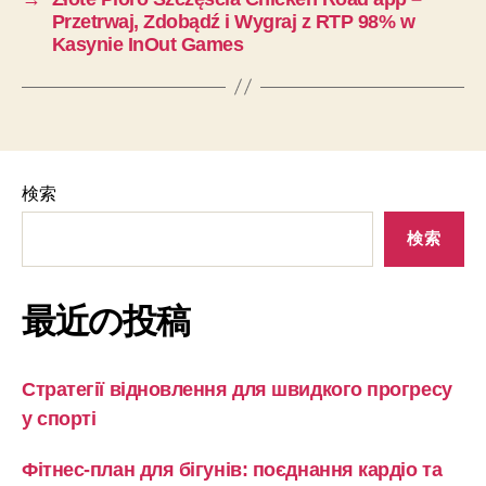
Przetrwaj, Zdobądź i Wygraj z RTP 98% w
Kasynie InOut Games
検索
検索
最近の投稿
Стратегії відновлення для швидкого прогресу
у спорті
Фітнес-план для бігунів: поєднання кардіо та