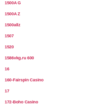
1500A G
1500A Z
1500allz
1507
1520
1586vkg.ru 600
16
160-Fairspin Casino
17
172-Boho Casino