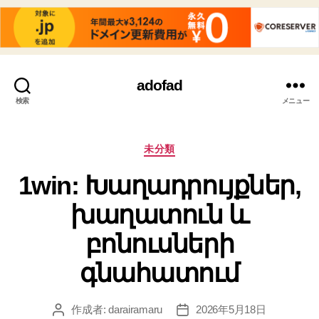
adofad
検索
メニュー
カ
未分類
テ
1win: Խաղադրույքներ,
ゴ
リ
խաղատուն և
ー
բոնուսների
գնահատում
作成者:
darairamaru
2026年5月18日
投
投