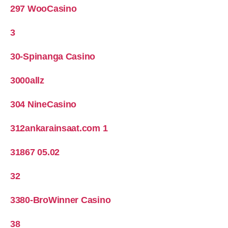
297 WooCasino
3
30-Spinanga Casino
3000allz
304 NineCasino
312ankarainsaat.com 1
31867 05.02
32
3380-BroWinner Casino
38