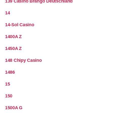
139 Casino Brango Deutschland
14
14-Sol Casino
1400A Z
1450A Z
148 Chipy Casino
1486
15
150
1500A G