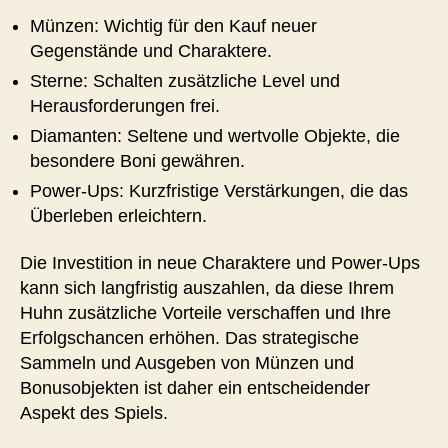
Münzen: Wichtig für den Kauf neuer
Gegenstände und Charaktere.
Sterne: Schalten zusätzliche Level und
Herausforderungen frei.
Diamanten: Seltene und wertvolle Objekte, die
besondere Boni gewähren.
Power-Ups: Kurzfristige Verstärkungen, die das
Überleben erleichtern.
Die Investition in neue Charaktere und Power-Ups
kann sich langfristig auszahlen, da diese Ihrem
Huhn zusätzliche Vorteile verschaffen und Ihre
Erfolgschancen erhöhen. Das strategische
Sammeln und Ausgeben von Münzen und
Bonusobjekten ist daher ein entscheidender
Aspekt des Spiels.