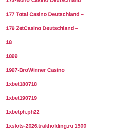
173-Boho Casino Deutschland
177 Total Casino Deutschland –
179 ZetCasino Deutschland –
18
1899
1997-BroWinner Casino
1xbet180718
1xbet190719
1xbetph.ph22
1xslots-2026.trakholding.ru 1500