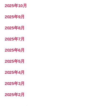
2025年10月
2025年9月
2025年8月
2025年7月
2025年6月
2025年5月
2025年4月
2025年3月
2025年2月