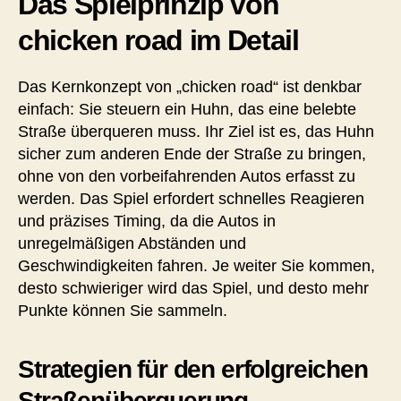
Das Spielprinzip von
chicken road im Detail
Das Kernkonzept von „chicken road“ ist denkbar
einfach: Sie steuern ein Huhn, das eine belebte
Straße überqueren muss. Ihr Ziel ist es, das Huhn
sicher zum anderen Ende der Straße zu bringen,
ohne von den vorbeifahrenden Autos erfasst zu
werden. Das Spiel erfordert schnelles Reagieren
und präzises Timing, da die Autos in
unregelmäßigen Abständen und
Geschwindigkeiten fahren. Je weiter Sie kommen,
desto schwieriger wird das Spiel, und desto mehr
Punkte können Sie sammeln.
Strategien für den erfolgreichen
Straßenüberquerung