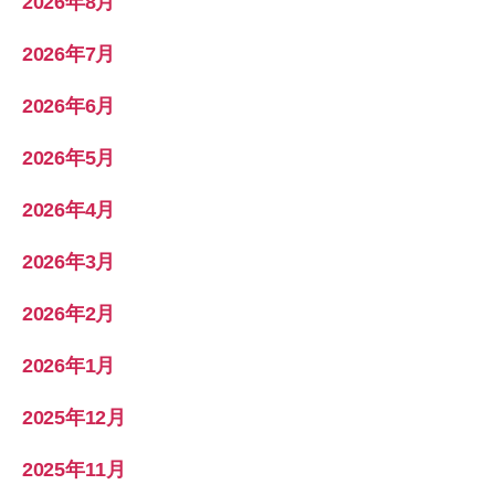
2026年8月
2026年7月
2026年6月
2026年5月
2026年4月
2026年3月
2026年2月
2026年1月
2025年12月
2025年11月