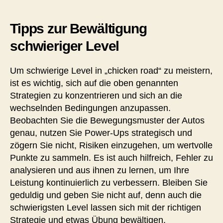
Tipps zur Bewältigung
schwieriger Level
Um schwierige Level in „chicken road“ zu meistern,
ist es wichtig, sich auf die oben genannten
Strategien zu konzentrieren und sich an die
wechselnden Bedingungen anzupassen.
Beobachten Sie die Bewegungsmuster der Autos
genau, nutzen Sie Power-Ups strategisch und
zögern Sie nicht, Risiken einzugehen, um wertvolle
Punkte zu sammeln. Es ist auch hilfreich, Fehler zu
analysieren und aus ihnen zu lernen, um Ihre
Leistung kontinuierlich zu verbessern. Bleiben Sie
geduldig und geben Sie nicht auf, denn auch die
schwierigsten Level lassen sich mit der richtigen
Strategie und etwas Übung bewältigen.