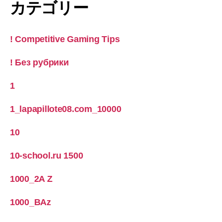
カテゴリー
! Competitive Gaming Tips
! Без рубрики
1
1_lapapillote08.com_10000
10
10-school.ru 1500
1000_2A Z
1000_BAz