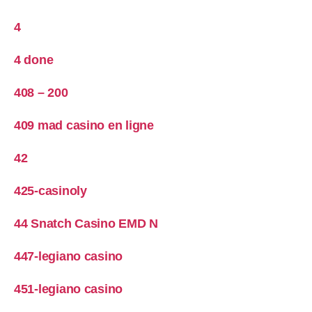
4
4 done
408 – 200
409 mad casino en ligne
42
425-casinoly
44 Snatch Casino EMD N
447-legiano casino
451-legiano casino