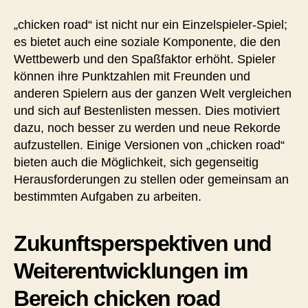
„chicken road“ ist nicht nur ein Einzelspieler-Spiel;
es bietet auch eine soziale Komponente, die den
Wettbewerb und den Spaßfaktor erhöht. Spieler
können ihre Punktzahlen mit Freunden und
anderen Spielern aus der ganzen Welt vergleichen
und sich auf Bestenlisten messen. Dies motiviert
dazu, noch besser zu werden und neue Rekorde
aufzustellen. Einige Versionen von „chicken road“
bieten auch die Möglichkeit, sich gegenseitig
Herausforderungen zu stellen oder gemeinsam an
bestimmten Aufgaben zu arbeiten.
Zukunftsperspektiven und
Weiterentwicklungen im
Bereich chicken road