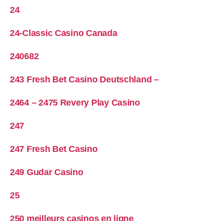
24
24-Classic Casino Canada
240682
243 Fresh Bet Casino Deutschland –
2464 – 2475 Revery Play Casino
247
247 Fresh Bet Casino
249 Gudar Casino
25
250 meilleurs casinos en ligne