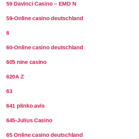
59 Davinci Casino – EMD N
59-Online casino deutschland
6
60-Online casino deutschland
605 nine casino
620A Z
63
641 plinko avis
645-Julius Casino
65 Online casino deutschland