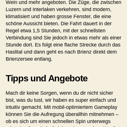
Wein und mehr angeboten. Die Züge, die zwischen
Luzern und Interlaken verkehren, sind modern,
klimatisiert und haben grosse Fenster, die eine
schöne Aussicht bieten. Die Fahrt dauert in der
Regel etwa 1,5 Stunden, mit der schnellsten
Verbindung sind Sie jedoch in etwas mehr als einer
Stunde dort. Es folgt eine flache Strecke durch das
Haslital und dann geht es nach Brienz direkt dem
Brienzersee entlang.
Tipps und Angebote
Mach dir keine Sorgen, wenn du dir nicht sicher
bist, was du tust, wir haben es super einfach und
intuitiv gemacht. Mit mobil-optimiertem Gameplay
können Sie die Aufregung überallhin mitnehmen –
ob es sich um einen schnellen Spin unterwegs