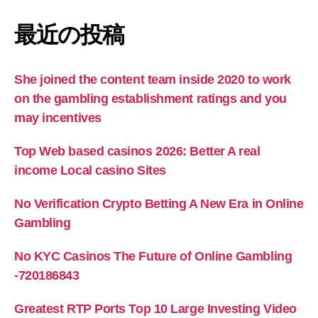
最近の投稿
She joined the content team inside 2020 to work
on the gambling establishment ratings and you
may incentives
Top Web based casinos 2026: Better A real
income Local casino Sites
No Verification Crypto Betting A New Era in Online
Gambling
No KYC Casinos The Future of Online Gambling
-720186843
Greatest RTP Ports Top 10 Large Investing Video