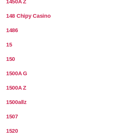
1450A Z
148 Chipy Casino
1486
15
150
1500A G
1500A Z
1500allz
1507
1520