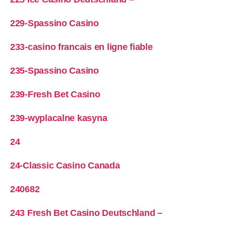
229-Spassino Casino
233-casino francais en ligne fiable
235-Spassino Casino
239-Fresh Bet Casino
239-wyplacalne kasyna
24
24-Classic Casino Canada
240682
243 Fresh Bet Casino Deutschland –