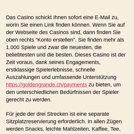
Das Casino schickt Ihnen sofort eine E-Mail zu,
worin Sie einen Link finden können. Wenn Sie auf
der Webseite des Casinos sind, dann finden Sie
oben rechts “Konto erstellen”. Sie finden mehr als
1.000 Spiele und zwar die neuesten, die
beliebtesten und die besten. Dieses Casino ist der
Zeit voraus, dank seines Engagements,
erstklassige Spielerlebnisse, schnelle
Auszahlungen und umfassende Unterstützung
https://goldengrande.ch/payments
zu bieten, um
den unterschiedlichen Bedürfnissen der Spieler
gerecht zu werden.
Für jede der drei Strecken ist eine separate
Sitzplatzreservierung erforderlich. In allen Zügen
werden Snacks, leichte Mahlzeiten, Kaffee, Tee,