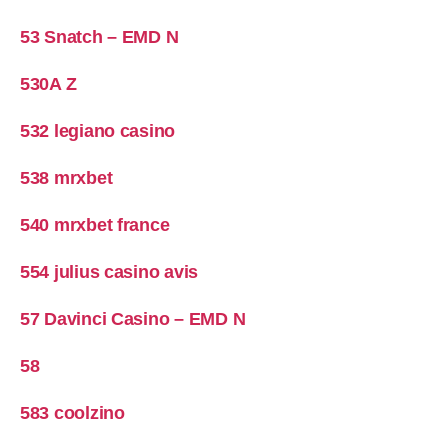
53 Snatch – EMD N
530A Z
532 legiano casino
538 mrxbet
540 mrxbet france
554 julius casino avis
57 Davinci Casino – EMD N
58
583 coolzino