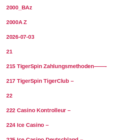
2000_BAz
2000A Z
2026-07-03
21
215 TigerSpin Zahlungsmethoden——-
217 TigerSpin TigerClub –
22
222 Casino Kontrolleur –
224 Ice Casino –
225 Ice Casino Deutschland –