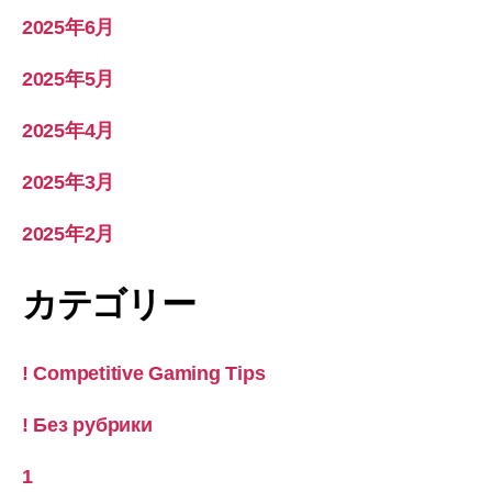
2025年6月
2025年5月
2025年4月
2025年3月
2025年2月
カテゴリー
! Competitive Gaming Tips
! Без рубрики
1