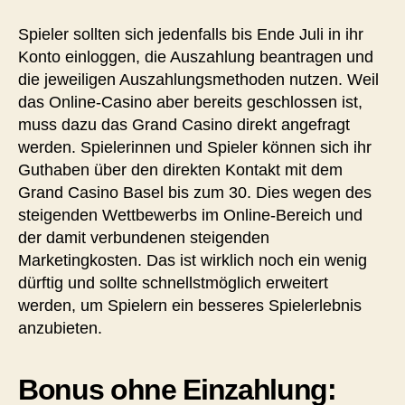
Spieler sollten sich jedenfalls bis Ende Juli in ihr
Konto einloggen, die Auszahlung beantragen und
die jeweiligen Auszahlungsmethoden nutzen. Weil
das Online-Casino aber bereits geschlossen ist,
muss dazu das Grand Casino direkt angefragt
werden. Spielerinnen und Spieler können sich ihr
Guthaben über den direkten Kontakt mit dem
Grand Casino Basel bis zum 30. Dies wegen des
steigenden Wettbewerbs im Online-Bereich und
der damit verbundenen steigenden
Marketingkosten. Das ist wirklich noch ein wenig
dürftig und sollte schnellstmöglich erweitert
werden, um Spielern ein besseres Spielerlebnis
anzubieten.
Bonus ohne Einzahlung: