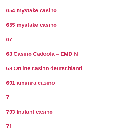
654 mystake casino
655 mystake casino
67
68 Casino Cadoola – EMD N
68 Online casino deutschland
691 amunra casino
7
703 Instant casino
71