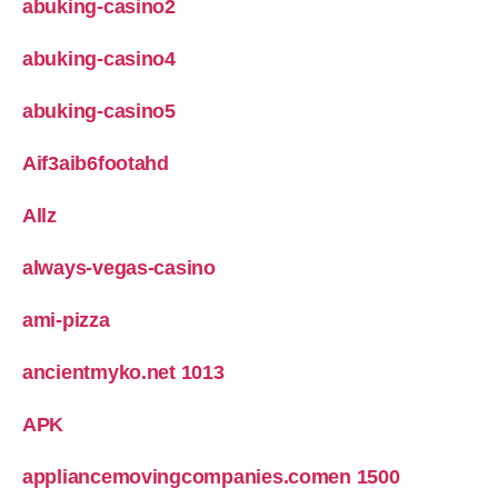
abuking-casino2
abuking-casino4
abuking-casino5
Aif3aib6footahd
Allz
always-vegas-casino
ami-pizza
ancientmyko.net 1013
APK
appliancemovingcompanies.comen 1500