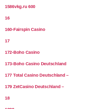
1586vkg.ru 600
16
160-Fairspin Casino
17
172-Boho Casino
173-Boho Casino Deutschland
177 Total Casino Deutschland –
179 ZetCasino Deutschland –
18