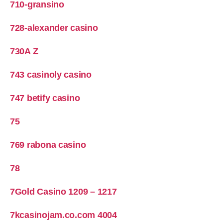
710-gransino
728-alexander casino
730A Z
743 casinoly casino
747 betify casino
75
769 rabona casino
78
7Gold Casino 1209 – 1217
7kcasinojam.co.com 4004