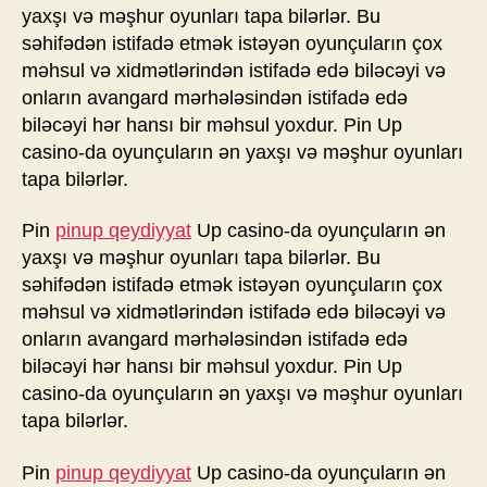
yaxşı və məşhur oyunları tapa bilərlər. Bu
səhifədən istifadə etmək istəyən oyunçuların çox
məhsul və xidmətlərindən istifadə edə biləcəyi və
onların avangard mərhələsindən istifadə edə
biləcəyi hər hansı bir məhsul yoxdur. Pin Up
casino-da oyunçuların ən yaxşı və məşhur oyunları
tapa bilərlər.
Pin
pinup qeydiyyat
Up casino-da oyunçuların ən
yaxşı və məşhur oyunları tapa bilərlər. Bu
səhifədən istifadə etmək istəyən oyunçuların çox
məhsul və xidmətlərindən istifadə edə biləcəyi və
onların avangard mərhələsindən istifadə edə
biləcəyi hər hansı bir məhsul yoxdur. Pin Up
casino-da oyunçuların ən yaxşı və məşhur oyunları
tapa bilərlər.
Pin
pinup qeydiyyat
Up casino-da oyunçuların ən