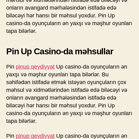
məhsul və xidmətlərindən istifadə edə biləcəyi və
onların avangard mərhələsindən istifadə edə
biləcəyi hər hansı bir məhsul yoxdur. Pin Up
casino-da oyunçuların ən yaxşı və məşhur oyunları
tapa bilərlər.
Pin Up Casino-da məhsullar
Pin
pinup qeydiyyat
Up casino-da oyunçuların ən
yaxşı və məşhur oyunları tapa bilərlər. Bu
səhifədən istifadə etmək istəyən oyunçuların çox
məhsul və xidmətlərindən istifadə edə biləcəyi və
onların avangard mərhələsindən istifadə edə
biləcəyi hər hansı bir məhsul yoxdur. Pin Up
casino-da oyunçuların ən yaxşı və məşhur oyunları
tapa bilərlər.
Pin
pinup qeydiyyat
Up casino-da oyunçuların ən