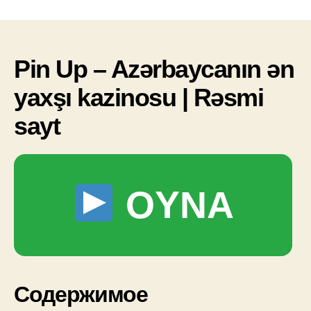
–
Azrbaycann
n
yax
Pin Up – Azərbaycanın ən
kazinosu
yaxşı kazinosu | Rəsmi
Rsmi
sayt.448
sayt
へ
の
OYNA
Содержимое