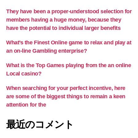
They have been a proper-understood selection for
members having a huge money, because they
have the potential to individual larger benefits
What’s the Finest Online game to relax and play at
an on-line Gambling enterprise?
What is the Top Games playing from the an online
Local casino?
When searching for your perfect incentive, here
are some of the biggest things to remain a keen
attention for the
最近のコメント