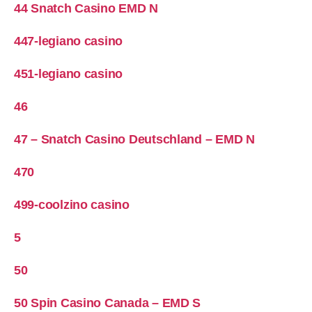
44 Snatch Casino EMD N
447-legiano casino
451-legiano casino
46
47 – Snatch Casino Deutschland – EMD N
470
499-coolzino casino
5
50
50 Spin Casino Canada – EMD S