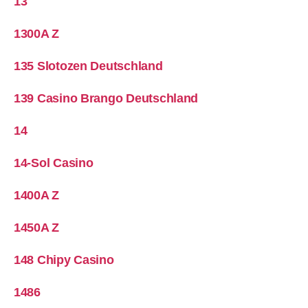
13
1300A Z
135 Slotozen Deutschland
139 Casino Brango Deutschland
14
14-Sol Casino
1400A Z
1450A Z
148 Chipy Casino
1486