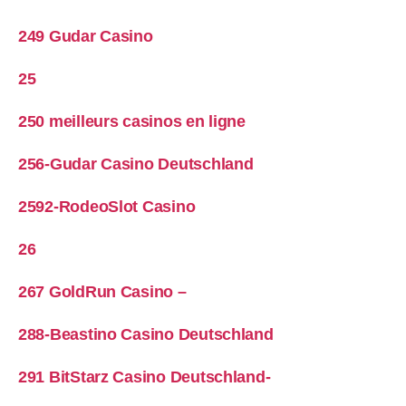
249 Gudar Casino
25
250 meilleurs casinos en ligne
256-Gudar Casino Deutschland
2592-RodeoSlot Casino
26
267 GoldRun Casino –
288-Beastino Casino Deutschland
291 BitStarz Casino Deutschland-