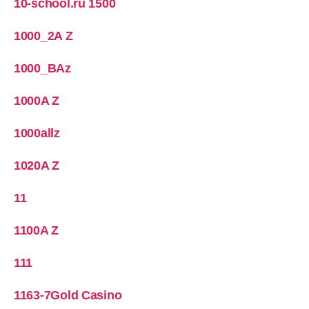
10-school.ru 1500
1000_2A Z
1000_BAz
1000A Z
1000allz
1020A Z
11
1100A Z
111
1163-7Gold Casino