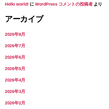
Hello world!
に
WordPress コメントの投稿者
より
アーカイブ
2026年8月
2026年7月
2026年6月
2026年5月
2026年4月
2026年3月
2026年2月