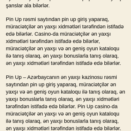
şanslar ala bilərlər.
Pin Up rəsmi saytından pin up giriş yaparaq,
müraciətçilər ən yaxşı xidmətləri tərəfindən istifadə
edə bilərlər. Casino-da müraciətçilər ən yaxşı
xidmətləri tərəfindən istifadə edə bilərlər,
müraciətçilər ən yaxşı və ən geniş oyun kataloqu
ilə tanış olaraq, ən yaxşı bonuslarla tanış olaraq,
ən yaxşı xidmətləri tərəfindən istifadə edə bilərlər.
Pin Up – Azərbaycanın ən yaxşı kazinosu rəsmi
saytından pin up giriş yaparaq, müraciətçilər ən
yaxşı və ən geniş oyun kataloqu ilə tanış olaraq, ən
yaxşı bonuslarla tanış olaraq, ən yaxşı xidmətləri
tərəfindən istifadə edə bilərlər. Pin Up casino-da
müraciətçilər ən yaxşı və ən geniş oyun kataloqu
ilə tanış olaraq, ən yaxşı bonuslarla tanış olaraq,
ən yaxşı xidmətləri tərəfindən istifadə edə bilərlər.