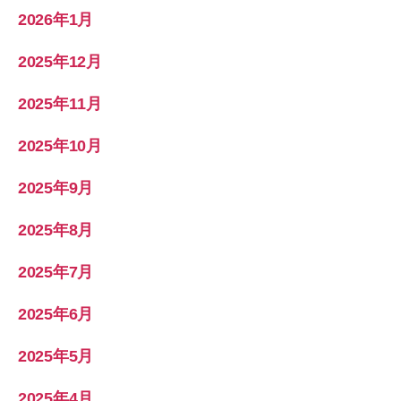
2026年1月
2025年12月
2025年11月
2025年10月
2025年9月
2025年8月
2025年7月
2025年6月
2025年5月
2025年4月