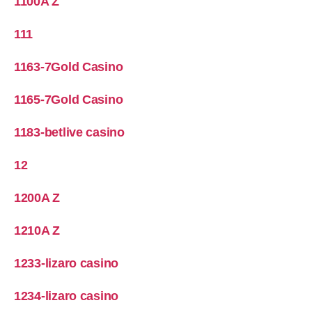
1100A Z
111
1163-7Gold Casino
1165-7Gold Casino
1183-betlive casino
12
1200A Z
1210A Z
1233-lizaro casino
1234-lizaro casino