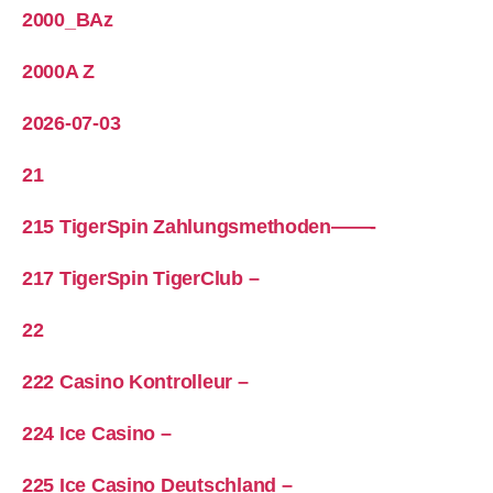
2000_BAz
2000A Z
2026-07-03
21
215 TigerSpin Zahlungsmethoden——-
217 TigerSpin TigerClub –
22
222 Casino Kontrolleur –
224 Ice Casino –
225 Ice Casino Deutschland –