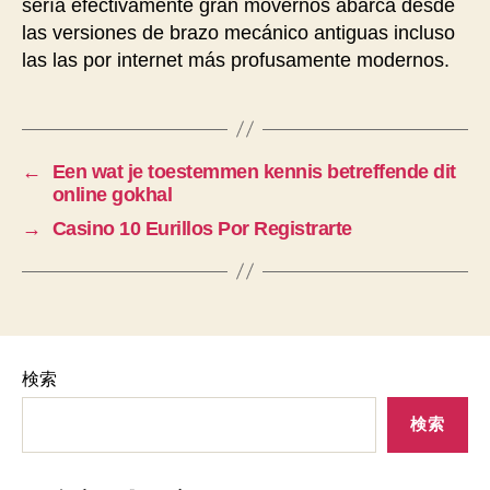
serí­a efectivamente gran movernos abarca desde
las versiones de brazo mecánico antiguas incluso
las las por internet más profusamente modernos.
←
Een wat je toestemmen kennis betreffende dit
online gokhal
→
Casino 10 Eurillos Por Registrarte
検索
検索