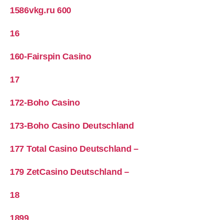
1586vkg.ru 600
16
160-Fairspin Casino
17
172-Boho Casino
173-Boho Casino Deutschland
177 Total Casino Deutschland –
179 ZetCasino Deutschland –
18
1899