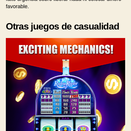
favorable.
Otras juegos de casualidad