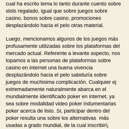
cual ha escrito tema lo tanto durante cuento sobre
slots regalado, igual que sobre juegos sobre
casino, bonos sobre casino, promociones
desplazándolo hacia el pelo otras material.
Luego, mencionamos algunos de los juegos más
profusamente utilizadas sobre los plataformas del
mercado actual. Referente a levante aspecto, nos
topamos a las personas de plataformas sobre
casino en internet una buena vivencia
desplazándolo hacia el pelo sabiduría sobre
juegos de muchisima complicación. Cualquier ej
extremadamente naturalmente abarca en el
mundialmente identificado poker en internet, ya
sea sobre modalidad video poker indumentarias
poker acerca de listo. Si, participar dentro del
poker resulta una sobre los alternativas más
usadas a grado mundial, de la cual inscribirí¡