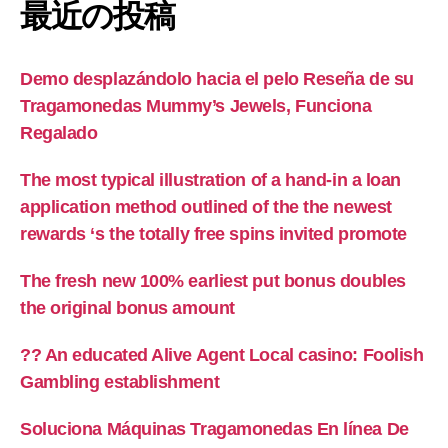
最近の投稿
Demo desplazándolo hacia el pelo Reseña de su
Tragamonedas Mummy’s Jewels, Funciona
Regalado
The most typical illustration of a hand-in a loan
application method outlined of the the newest
rewards ‘s the totally free spins invited promote
The fresh new 100% earliest put bonus doubles
the original bonus amount
?? An educated Alive Agent Local casino: Foolish
Gambling establishment
Soluciona Máquinas Tragamonedas En línea De