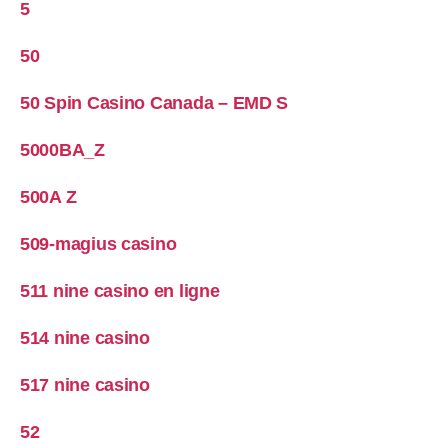
5
50
50 Spin Casino Canada – EMD S
5000BA_Z
500A Z
509-magius casino
511 nine casino en ligne
514 nine casino
517 nine casino
52