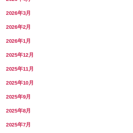
2026年3月
2026年2月
2026年1月
2025年12月
2025年11月
2025年10月
2025年9月
2025年8月
2025年7月