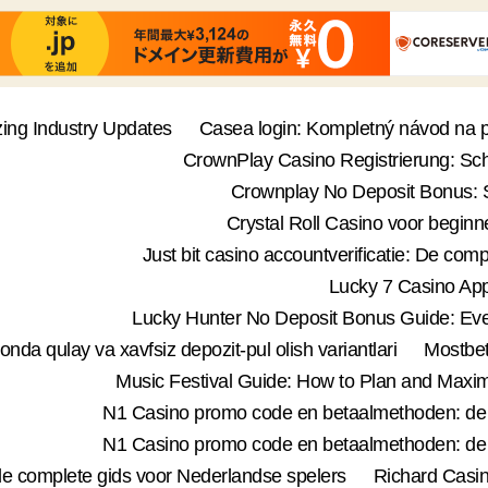
zing Industry Updates
Casea login: Kompletný návod na pr
CrownPlay Casino Registrierung: Schri
Crownplay No Deposit Bonus: S
Crystal Roll Casino voor beginne
Just bit casino accountverificatie: De co
Lucky 7 Casino App
Lucky Hunter No Deposit Bonus Guide: Eve
onda qulay va xavfsiz depozit‑pul olish variantlari
Mostbet
Music Festival Guide: How to Plan and Maxim
N1 Casino promo code en betaalmethoden: de 
N1 Casino promo code en betaalmethoden: de 
e complete gids voor Nederlandse spelers
Richard Casi