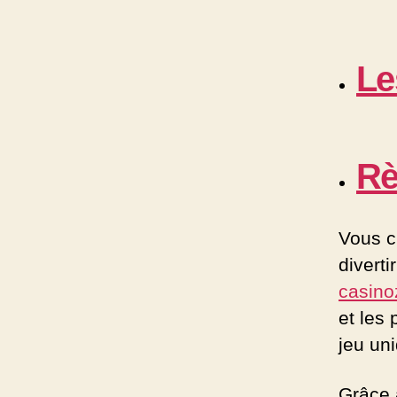
Le
Rè
Vous c
diverti
casino
et les
jeu un
Grâce 