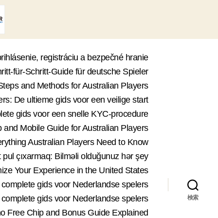
ihlásenie, registráciu a bezpečné hranie
tt‑für‑Schritt‑Guide für deutsche Spieler
teps and Methods for Australian Players
rs: De ultieme gids voor een veilige start
mplete gids voor een snelle KYC-procedure
 and Mobile Guide for Australian Players
rything Australian Players Need to Know
 pul çıxarmaq: Bilməli olduğunuz hər şey
ize Your Experience in the United States
complete gids voor Nederlandse spelers
complete gids voor Nederlandse spelers
検索
no Free Chip and Bonus Guide Explained