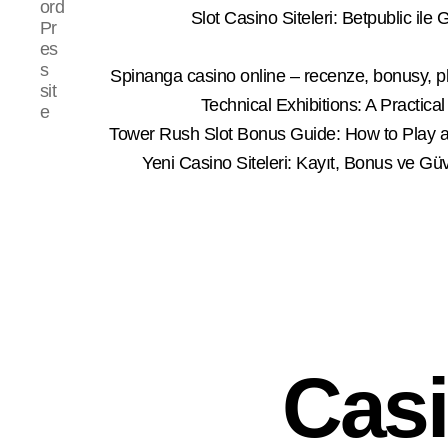
ord
Slot Casino Siteleri: Betpublic il
Pr
es
s
Spinanga casino online – recenze, bonusy, p
sit
Technical Exhibitions: A Practica
e
Tower Rush Slot Bonus Guide: How to Play 
Yeni Casino Siteleri: Kayıt, Bonus ve Güv
Casi