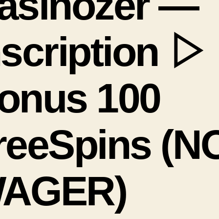
asinozer —
nscription ▷
onus 100
reeSpins (N
AGER)