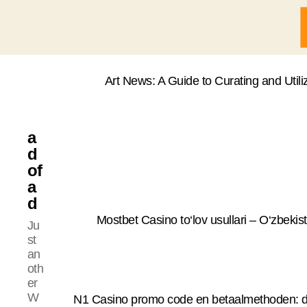
Art News: A Guide to Curating and Utili
a
d
of
a
d
Mostbet Casino to‘lov usullari – O‘zbekist
Ju
st
an
oth
er
W
N1 Casino promo code en betaalmethoden: d