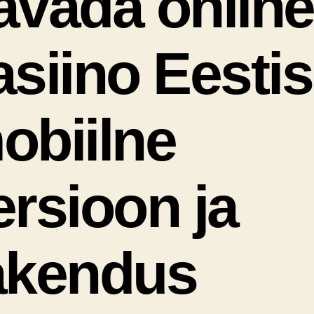
avada online
へ
の
asiino Eestis
obiilne
ersioon ja
akendus