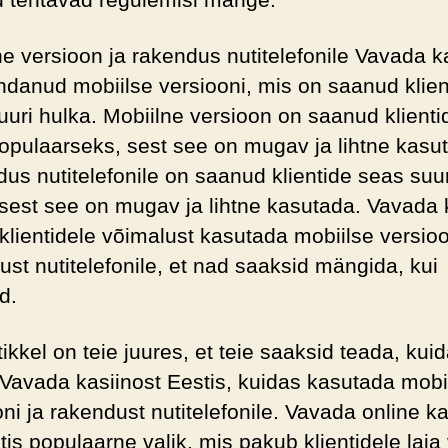
ne versioon ja rakendus nutitelefonile Vavada k
ndanud mobiilse versiooni, mis on saanud klien
uuri hulka. Mobiilne versioon on saanud klienti
opulaarseks, sest see on mugav ja lihtne kasu
us nutitelefonile on saanud klientide seas suur
 sest see on mugav ja lihtne kasutada. Vavada 
klientidele võimalust kasutada mobiilse versioo
ust nutitelefonile, et nad saaksid mängida, kui
d.
ikkel on teie juures, et teie saaksid teada, kui
Vavada kasiinost Eestis, kuidas kasutada mobi
ni ja rakendust nutitelefonile. Vavada online ka
is populaarne valik, mis pakub klientidele laia 