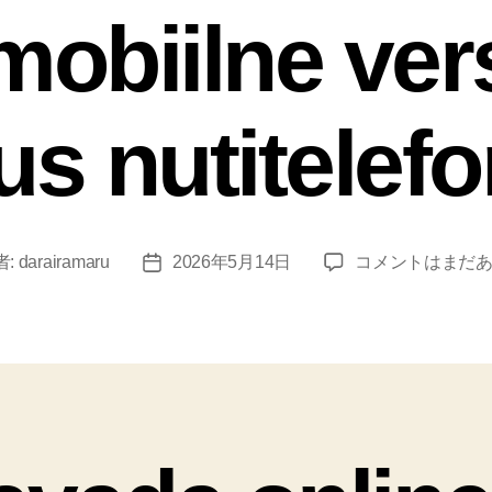
mobiilne ver
s nutitelefo
Vavada
者:
darairamaru
2026年5月14日
コメントはまだ
投
online
稿
kasiino
日
Eestis
mobiilne
versioon
ja
rakendus
nutitelefonile.241