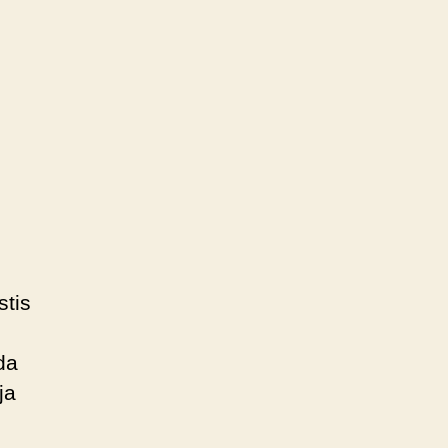
stis
da
ja