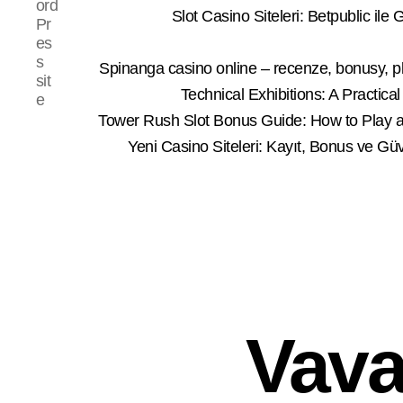
ord
Slot Casino Siteleri: Betpublic il
Pr
es
s
Spinanga casino online – recenze, bonusy, p
sit
Technical Exhibitions: A Practica
e
Tower Rush Slot Bonus Guide: How to Play 
Yeni Casino Siteleri: Kayıt, Bonus ve Güv
Vava