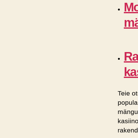
Mo
mä
Ra
ka
Teie o
populaa
mängud
kasiin
rakendu