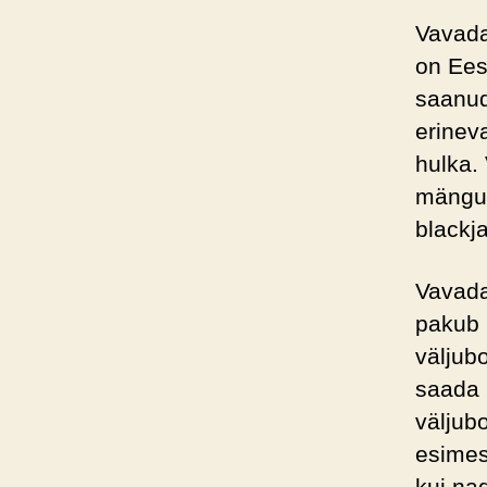
Vavada
on Ees
saanud
erinev
hulka. 
mängud
blackja
Vavada
pakub 
väljub
saada 
väljub
esimes
kui na