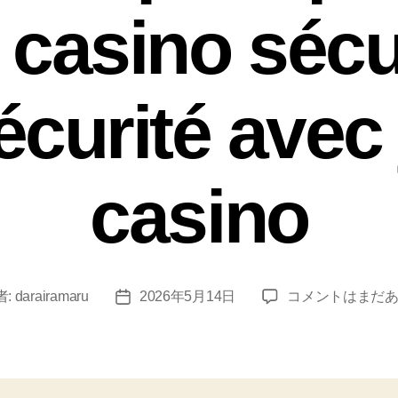
à casino sécu
écurité avec
casino
Meilleures
者:
darairamaru
2026年5月14日
コメントはまだ
投
pratiques
稿
pour
日
jouer
à