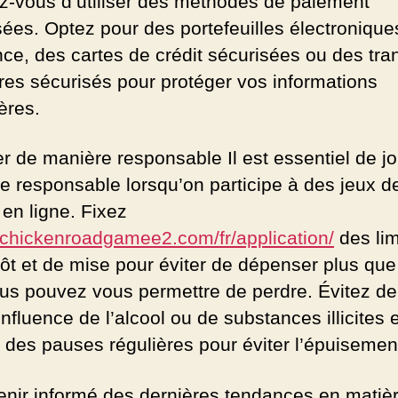
z-vous d’utiliser des méthodes de paiement
sées. Optez pour des portefeuilles électronique
nce, des cartes de crédit sécurisées ou des tran
res sécurisés pour protéger vos informations
ères.
er de manière responsable Il est essentiel de j
e responsable lorsqu’on participe à des jeux d
 en ligne. Fixez
//chickenroadgamee2.com/fr/application/
des lim
ôt et de mise pour éviter de dépenser plus que
us pouvez vous permettre de perdre. Évitez de
influence de l’alcool ou de substances illicites e
 des pauses régulières pour éviter l’épuisemen
tenir informé des dernières tendances en matiè