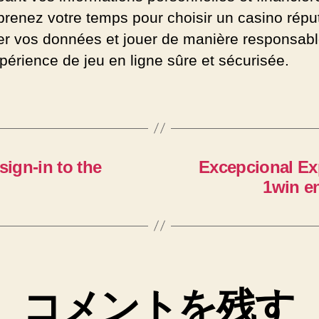
 prenez votre temps pour choisir un casino répu
er vos données et jouer de manière responsabl
périence de jeu en ligne sûre et sécurisée.
sign-in to the
Excepcional Ex
1win e
コメントを残す