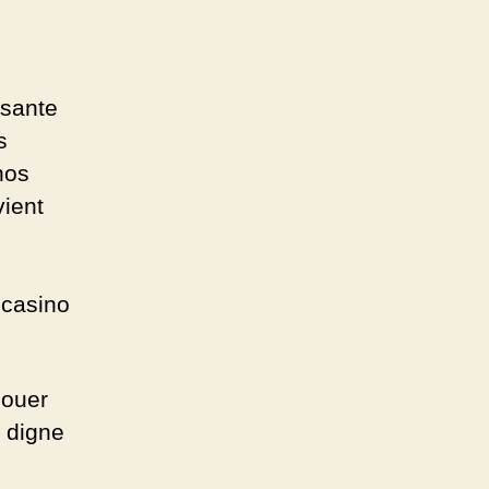
ssante
s
nos
vient
 casino
jouer
t digne