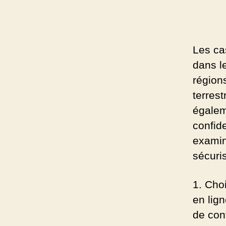
Les ca
dans l
région
terres
égaleme
confide
examin
sécuri
1. Cho
en lign
de conf