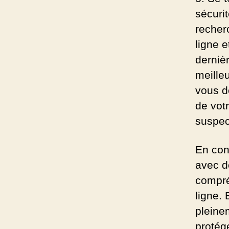
sécuri
recher
ligne 
derniè
meille
vous d
de votr
suspec
En con
avec d
compré
ligne.
pleine
protég