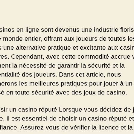
casino
sécurisé
en
toute
sinos en ligne sont devenus une industrie flori
sécurité
avec
e monde entier, offrant aux joueurs de toutes le
jeux
s une alternative pratique et excitante aux casi
de
tres. Cependant, avec cette commodité accrue 
casino
nt la nécessité de garantir la sécurité et la
へ
の
ntialité des joueurs. Dans cet article, nous
erons les meilleures pratiques pour jouer à un
sé en toute sécurité avec des jeux de casino.
isir un casino réputé Lorsque vous décidez de 
e, il est essentiel de choisir un casino réputé e
iance. Assurez-vous de vérifier la licence et la