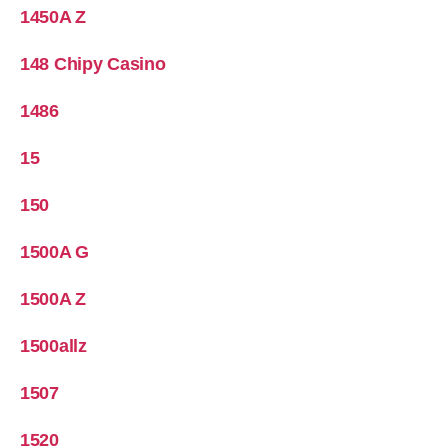
1450A Z
148 Chipy Casino
1486
15
150
1500A G
1500A Z
1500allz
1507
1520