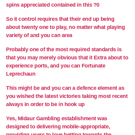
spins appreciated contained in this ?0
So it control requires that their end up being
about twenty one to play, no matter what playing
variety of and you can area
Probably one of the most required standards is
that you may merely obvious that it Extra about to
experience ports, and you can Fortunate
Leprechaun
This might be and you can a defence element as
you wished the latest victories taking most recent
always in order to be in hook up
Yes, Midaur Gambling establishment was
designed to delivering mobile-appropriate,
providing users to love betting towards the