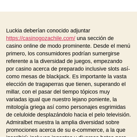
稿
稿
者
日
Luckia deberían conocido adjuntar
https://casinogozachile.com/
una sección de
casino online de modo prominente. Desde el menú
primero, los consumidores podrían sumergirse
referente a la diversidad de juegos, empezando
por casino acerca de preparado inclusive slots así­
como mesas de blackjack.
Es importante la vasta
elección de tragaperras que tienen, superando el
millar, con el pasar del tiempo tópicos muy
variadas igual que nuestro lejano poniente, la
mitología griega así­ como personajes esgrimidas
de celuloide desplazándolo hacia el pelo televisión.
Admiralbet muestra la amplia diversidad sobre
promociones acerca de su e-commerce, a la que