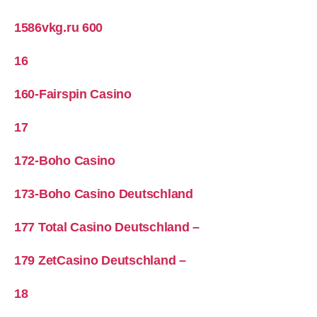
1586vkg.ru 600
16
160-Fairspin Casino
17
172-Boho Casino
173-Boho Casino Deutschland
177 Total Casino Deutschland –
179 ZetCasino Deutschland –
18