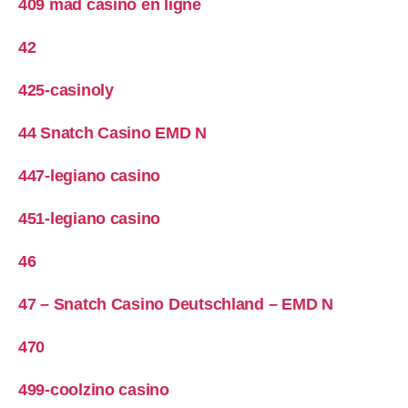
409 mad casino en ligne
42
425-casinoly
44 Snatch Casino EMD N
447-legiano casino
451-legiano casino
46
47 – Snatch Casino Deutschland – EMD N
470
499-coolzino casino