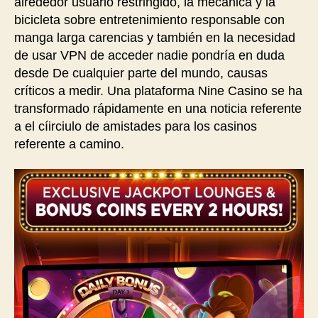
alrededor usuario restringido, la mecánica y la
bicicleta sobre entretenimiento responsable con
manga larga carencias y también en la necesidad
de usar VPN de acceder nadie pondrí­a en duda
desde De cualquier parte del mundo, causas
críticos a medir. Una plataforma Nine Casino se ha
transformado rápidamente en una noticia referente
a el cí­irciulo de amistades para los casinos
referente a camino.