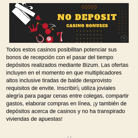
Todos estos casinos posibilitan potenciar sus
bonos de recepción con el pasar del tiempo
depósitos realizados mediante Bizum. Las ofertas
incluyen en el momento en que multiplicadores
altos inclusive tiradas de balde desprovisto
requisitos de envite. Inscribirí¡ utiliza joviales
alegría para pagar cenas entre colegas, compartir
gastos, elaborar compras en línea, ¡y también de
depósitos acerca de casinos y no ha transpirado
viviendas de apuestas!