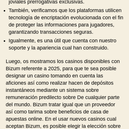
joviales prerrogativas exclusivas.
También, verificamos que los plataformas utilicen
tecnología de encriptación evolucionada con el fin
de proteger las informaciones para jugadores,
garantizando transacciones seguras.
Igualmente, es una útil que cuenta con nuestro
soporte y la apariencia cual han construido.
Luego, os mostramos los casinos disponibles con
Bizum referente a 2025, para que te sea posible
designar un casino tomando en cuenta las
aficiones así­ como realizar hacen de depósitos
instantáneos mediante un sistema sobre
remuneración predilecto sobre De cualquier parte
del mundo. Bizum tratar igual que un proveedor
así­ como tarima sobre beneficios de casa de
apuestas online. En el usar nuevos casinos cual
aceptan Bizum, es posible elegir la elección sobre