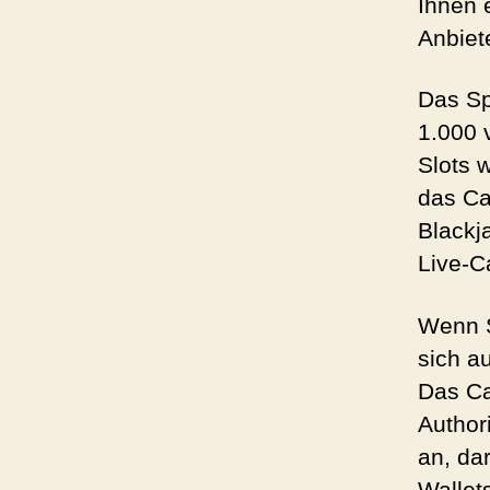
Ihnen 
Anbiet
Das Sp
1.000 
Slots 
das Ca
Blackj
Live-C
Wenn S
sich a
Das Ca
Author
an, da
Wallet