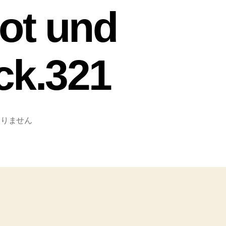
ot und
ck.321
ありません