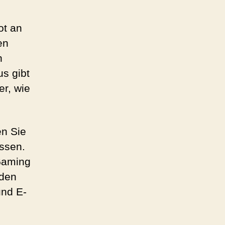
ot an
en
n
s gibt
r, wie
en Sie
assen.
 Gaming
oden
und E-