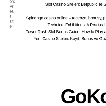
ord
Slot Casino Siteleri: Betpublic il
Pr
es
s
Spinanga casino online – recenze, bonusy, p
sit
Technical Exhibitions: A Practica
e
Tower Rush Slot Bonus Guide: How to Play 
Yeni Casino Siteleri: Kayıt, Bonus ve Güv
GoKo