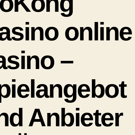
oKong
へ
の
asino online
asino –
pielangebot
nd Anbieter