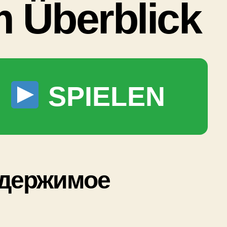
m Überblick
SPIELEN
держимое