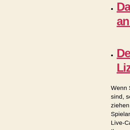
Da
an
De
Li
Wenn S
sind, 
ziehen
Spiela
Live-C