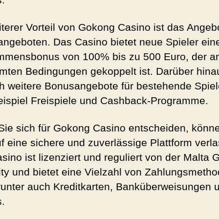
iterer Vorteil von Gokong Casino ist das Angeb
ngeboten. Das Casino bietet neue Spieler ein
mmensbonus von 100% bis zu 500 Euro, der a
mten Bedingungen gekoppelt ist. Darüber hinau
h weitere Bonusangebote für bestehende Spiele
ispiel Freispiele und Cashback-Programme.
ie sich für Gokong Casino entscheiden, könn
uf eine sichere und zuverlässige Plattform verl
sino ist lizenziert und reguliert von der Malta
ity und bietet eine Vielzahl von Zahlungsmeth
runter auch Kreditkarten, Banküberweisungen 
s.