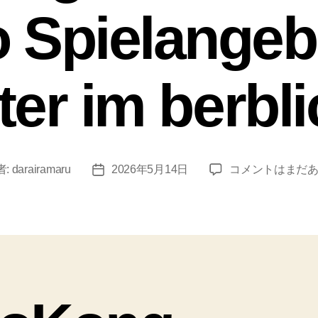
o Spielangeb
ter im berbli
GoKong
者:
darairamaru
2026年5月14日
コメントはまだ
投
Casino
稿
online
日
casino
Spielangebot
und
Anbieter
im
berblick.321