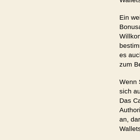
Ein we
Bonusa
Willko
bestim
es auc
zum Be
Wenn S
sich a
Das Ca
Author
an, da
Wallet