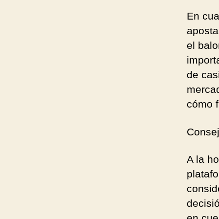
En cua
aposta
el balo
import
de cas
mercad
cómo f
Consej
A la h
plataf
consid
decisi
en cue