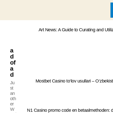
Art News: A Guide to Curating and Utili
a
d
of
a
d
Mostbet Casino to‘lov usullari – O‘zbekist
Ju
st
an
oth
er
W
N1 Casino promo code en betaalmethoden: d