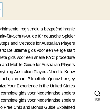
ihlásenie, registráciu a bezpečné hranie
tt‑für‑Schritt‑Guide für deutsche Spieler
teps and Methods for Australian Players
rs: De ultieme gids voor een veilige start
mplete gids voor een snelle KYC-procedure
 and Mobile Guide for Australian Players
rything Australian Players Need to Know
 pul çıxarmaq: Bilməli olduğunuz hər şey
ize Your Experience in the United States
complete gids voor Nederlandse spelers
complete gids voor Nederlandse spelers
検索
no Free Chip and Bonus Guide Explained