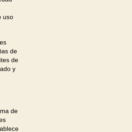
e uso
tes
ñas de
ites de
iado y
orma de
es
tablece