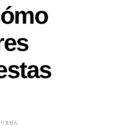
 cómo
res
estas
ありません