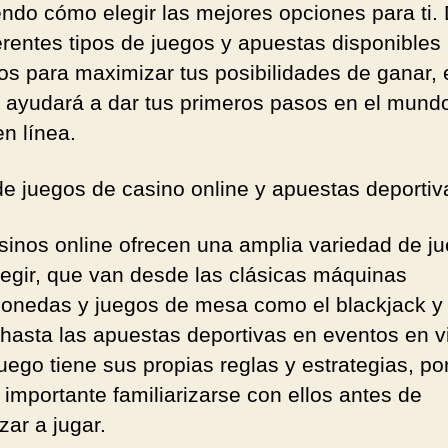
endo cómo elegir las mejores opciones para ti.
ferentes tipos de juegos y apuestas disponibles
os para maximizar tus posibilidades de ganar, 
e ayudará a dar tus primeros pasos en el mund
en línea.
de juegos de casino online y apuestas deportiv
sinos online ofrecen una amplia variedad de j
legir, que van desde las clásicas máquinas
onedas y juegos de mesa como el blackjack y 
, hasta las apuestas deportivas en eventos en v
uego tiene sus propias reglas y estrategias, por
 importante familiarizarse con ellos antes de
ar a jugar.