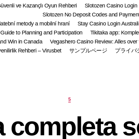
e Güvenli ve Kazançlı Oyun Rehberi
Slotozen Casino Login 
Slotozen No Deposit Codes and Payment 
latební metody a mobilní hraní
Stay Casino Login Austral
l Guide to Planning and Participation
Tikitaka app: Kompl
and Win in Canada
Vegashero Casino Review: Alles over 
enilirlik Rehberi – Virusbet
サンプルページ
プライバ
カ
5
テ
ゴ
a completa s
リ
ー