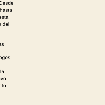
 Desde
 hasta
esta
o del
as
uegos
la
ivo.
 lo