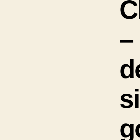
C
–
d
s
g