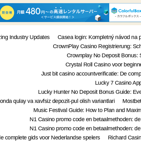
zing Industry Updates
Casea login: Kompletný návod na pr
CrownPlay Casino Registrierung: Schri
Crownplay No Deposit Bonus: S
Crystal Roll Casino voor beginne
Just bit casino accountverificatie: De co
Lucky 7 Casino App
Lucky Hunter No Deposit Bonus Guide: Eve
onda qulay va xavfsiz depozit‑pul olish variantlari
Mostbet
Music Festival Guide: How to Plan and Maxim
N1 Casino promo code en betaalmethoden: de 
N1 Casino promo code en betaalmethoden: de 
e complete gids voor Nederlandse spelers
Richard Casi