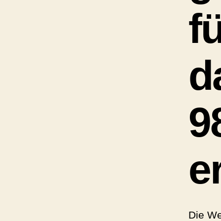
f
d
9
e
Die We