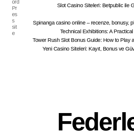
ord
Slot Casino Siteleri: Betpublic il
Pr
es
s
Spinanga casino online – recenze, bonusy, p
sit
Technical Exhibitions: A Practica
e
Tower Rush Slot Bonus Guide: How to Play 
Yeni Casino Siteleri: Kayıt, Bonus ve Güv
Federl