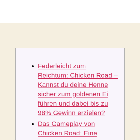
稿
稿
者
日
Federleicht zum
Reichtum: Chicken Road –
Kannst du deine Henne
sicher zum goldenen Ei
führen und dabei bis zu
98% Gewinn erzielen?
Das Gameplay von
Chicken Road: Eine