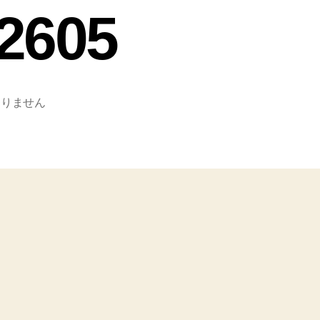
.2605
ありません