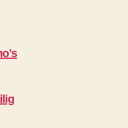
no’s
lig