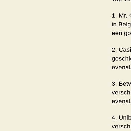
1. Mr.
in Bel
een g
2. Cas
geschi
evenal
3. Bet
versch
evenal
4. Uni
versch