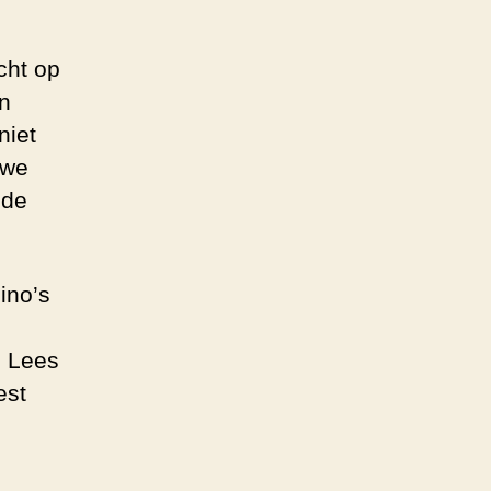
cht op
n
niet
 we
 de
ino’s
. Lees
est