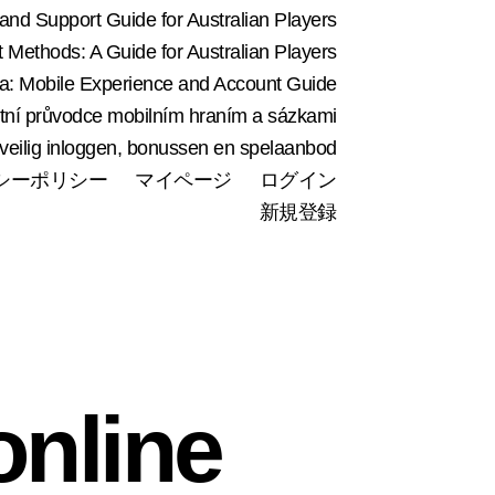
and Support Guide for Australian Players
Methods: A Guide for Australian Players
ia: Mobile Experience and Account Guide
etní průvodce mobilním hraním a sázkami
veilig inloggen, bonussen en spelaanbod
シーポリシー
マイページ
ログイン
新規登録
online