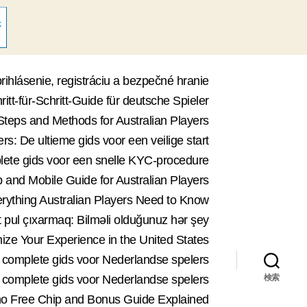
ihlásenie, registráciu a bezpečné hranie
tt‑für‑Schritt‑Guide für deutsche Spieler
teps and Methods for Australian Players
rs: De ultieme gids voor een veilige start
mplete gids voor een snelle KYC-procedure
 and Mobile Guide for Australian Players
rything Australian Players Need to Know
 pul çıxarmaq: Bilməli olduğunuz hər şey
ize Your Experience in the United States
complete gids voor Nederlandse spelers
complete gids voor Nederlandse spelers
検索
no Free Chip and Bonus Guide Explained