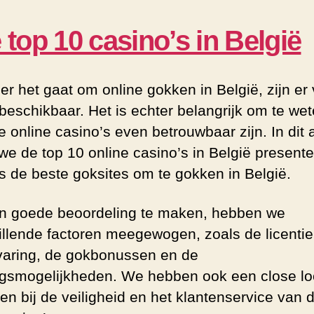
 top 10 casino’s in België
r het gaat om online gokken in België, zijn er 
 beschikbaar. Het is echter belangrijk om te wet
le online casino’s even betrouwbaar zijn. In dit a
 we de top 10 online casino’s in België presente
s de beste goksites om te gokken in België.
 goede beoordeling te maken, hebben we
illende factoren meegewogen, zoals de licentie
varing, de gokbonussen en de
ngsmogelijkheden. We hebben ook een close l
n bij de veiligheid en het klantenservice van 