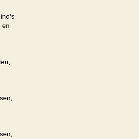
ino’s
n en
len,
sen,
sen,