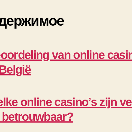
держимое
oordeling van online casi
 België
lke online casino’s zijn vei
 betrouwbaar?