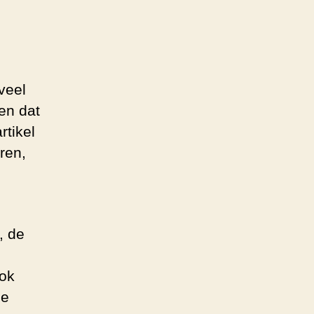
veel
en dat
rtikel
ren,
, de
ook
de