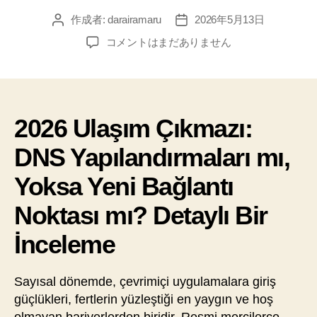
作成者:
darairamaru
2026年5月13日
投
投
稿
稿
2026
コメントはまだありません
者
日
Ulaşım
Çıkmazı:
DNS
Yapılandırmaları
mı,
2026 Ulaşım Çıkmazı:
Yoksa
DNS Yapılandırmaları mı,
Yeni
Bağlantı
Yoksa Yeni Bağlantı
Noktası
mı?
Noktası mı? Detaylı Bir
Detaylı
Bir
İnceleme
İnceleme
へ
の
Sayısal dönemde, çevrimiçi uygulamalara giriş
güçlükleri, fertlerin yüzleştiği en yaygın ve hoş
olmayan bariyerlerden biridir. Resmi mercilerce