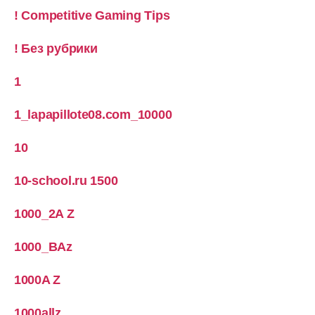
! Competitive Gaming Tips
! Без рубрики
1
1_lapapillote08.com_10000
10
10-school.ru 1500
1000_2A Z
1000_BAz
1000A Z
1000allz