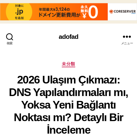
adofad
検索
メニュー
カ
未分類
テ
2026 Ulaşım Çıkmazı:
ゴ
リ
DNS Yapılandırmaları mı,
ー
Yoksa Yeni Bağlantı
Noktası mı? Detaylı Bir
İnceleme