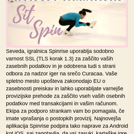
Seveda, igralnica Spinrise uporablja sodobno
varnost SSL (TLS korak 1.3) za zaščito vaših
zasebnih podatkov in je odobrena tudi s strani
odbora za nadzor iger na srečo Curacaa. Vaše
spletno mesto upošteva zakonodajo EU o
zasebnosti preiskav in lahko uporabljate varnejše
provizijske prehode za zaščito vseh vaših osebnih
podatkov med transakcijami in vašim računom.
Ekipa za podporo strankam vam bo pomagala, če
imate vprašanja o postopkih provizij. Najnovejša
aplikacija Spinrise podpira tako naprave za Android
kot iOS, saj zagotavlja, da vsi zasuki, kartaške igre