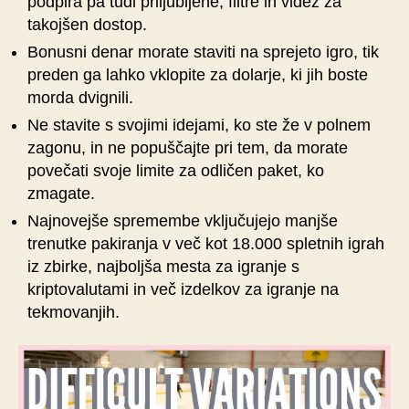
podpira pa tudi priljubljene, filtre in videz za
takojšen dostop.
Bonusni denar morate staviti na sprejeto igro, tik
preden ga lahko vklopite za dolarje, ki jih boste
morda dvignili.
Ne stavite s svojimi idejami, ko ste že v polnem
zagonu, in ne popuščajte pri tem, da morate
povečati svoje limite za odličen paket, ko
zmagate.
Najnovejše spremembe vključujejo manjše
trenutke pakiranja v več kot 18.000 spletnih igrah
iz zbirke, najboljša mesta za igranje s
kriptovalutami in več izdelkov za igranje na
tekmovanjih.