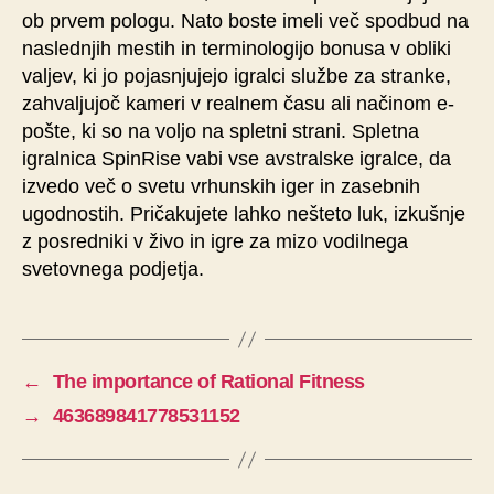
ob prvem pologu. Nato boste imeli več spodbud na
naslednjih mestih in terminologijo bonusa v obliki
valjev, ki jo pojasnjujejo igralci službe za stranke,
zahvaljujoč kameri v realnem času ali načinom e-
pošte, ki so na voljo na spletni strani. Spletna
igralnica SpinRise vabi vse avstralske igralce, da
izvedo več o svetu vrhunskih iger in zasebnih
ugodnostih. Pričakujete lahko nešteto luk, izkušnje
z posredniki v živo in igre za mizo vodilnega
svetovnega podjetja.
←
The importance of Rational Fitness
→
463689841778531152