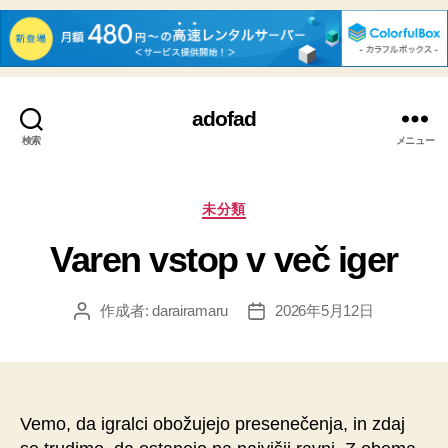
adofad
検索
メニュー
カ
未分類
テ
Varen vstop v več iger
ゴ
リ
ー
作成者:
darairamaru
2026年5月12日
投
投
稿
稿
者
日
Vemo, da igralci obožujejo presenečenja, in zdaj