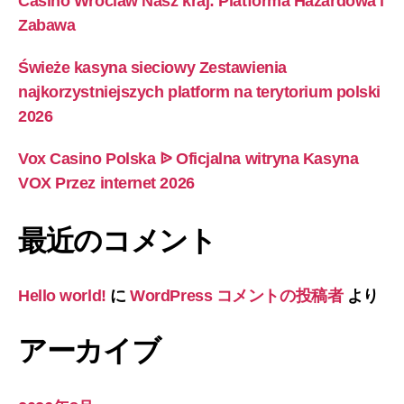
Casino Wroclaw Nasz kraj: Platforma Hazardowa i
Zabawa
Świeże kasyna sieciowy Zestawienia
najkorzystniejszych platform na terytorium polski
2026
Vox Casino Polska ᐉ Oficjalna witryna Kasyna
VOX Przez internet 2026
最近のコメント
Hello world!
に
WordPress コメントの投稿者
より
アーカイブ