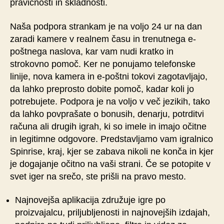
pravičnosti in skladnosti.
Naša podpora strankam je na voljo 24 ur na dan
zaradi kamere v realnem času in trenutnega e-
poštnega naslova, kar vam nudi kratko in
strokovno pomoč. Ker ne ponujamo telefonske
linije, nova kamera in e-poštni tokovi zagotavljajo,
da lahko preprosto dobite pomoč, kadar koli jo
potrebujete. Podpora je na voljo v več jezikih, tako
da lahko povprašate o bonusih, denarju, potrditvi
računa ali drugih igrah, ki so imele in imajo očitne
in legitimne odgovore. Predstavljamo vam igralnico
Spinrise, kraj, kjer se zabava nikoli ne konča in kjer
je dogajanje očitno na vaši strani. Če se potopite v
svet iger na srečo, ste prišli na pravo mesto.
Najnovejša aplikacija združuje igre po
proizvajalcu, priljubljenosti in najnovejših izdajah,