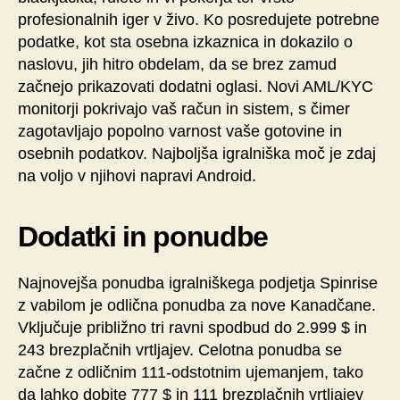
profesionalnih iger v živo. Ko posredujete potrebne
podatke, kot sta osebna izkaznica in dokazilo o
naslovu, jih hitro obdelam, da se brez zamud
začnejo prikazovati dodatni oglasi. Novi AML/KYC
monitorji pokrivajo vaš račun in sistem, s čimer
zagotavljajo popolno varnost vaše gotovine in
osebnih podatkov. Najboljša igralniška moč je zdaj
na voljo v njihovi napravi Android.
Dodatki in ponudbe
Najnovejša ponudba igralniškega podjetja Spinrise
z vabilom je odlična ponudba za nove Kanadčane.
Vključuje približno tri ravni spodbud do 2.999 $ in
243 brezplačnih vrtljajev. Celotna ponudba se
začne z odličnim 111-odstotnim ujemanjem, tako
da lahko dobite 777 $ in 111 brezplačnih vrtljajev