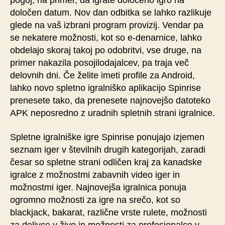
pogoj, na primer, da igrate določeno igro na
določen datum. Nov dan odbitka se lahko razlikuje
glede na vaš izbrani program provizij. Vendar pa
se nekatere možnosti, kot so e-denarnice, lahko
obdelajo skoraj takoj po odobritvi, vse druge, na
primer nakazila posojilodajalcev, pa traja več
delovnih dni. Če želite imeti profile za Android,
lahko novo spletno igralniško aplikacijo Spinrise
prenesete tako, da prenesete najnovejšo datoteko
APK neposredno z uradnih spletnih strani igralnice.
Spletne igralniške igre Spinrise ponujajo izjemen
seznam iger v številnih drugih kategorijah, zaradi
česar so spletne strani odličen kraj za kanadske
igralce z možnostmi zabavnih video iger in
možnostmi iger. Najnovejša igralnica ponuja
ogromno možnosti za igre na srečo, kot so
blackjack, bakarat, različne vrste rulete, možnosti
za delivce v živo in možnosti za profesionalce v