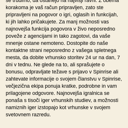
se trudimo, da ostanejo na najvišji ravni. Z obema
korakoma je vaš račun pripravljen, zato ste
pripravljeni na pogovor o igri, oglasih in funkcijah,
ki jih lahko pričakujete. Za manj možnosti vas
najnovejša funkcija pogovora v živo neposredno
poveže z agencijami in tako zagotovi, da vaše
mnenje ostane nemoteno. Dostopite do naše
kontaktne strani neposredno z vašega spletnega
mesta, da dobite vrhunsko storitev 24 ur na dan, 7
dni v tednu.
Ne glede na to, ali sprašujete o
bonusu, odpravljate težave s prijavo v Spinrise ali
zahtevate informacije o svojem članstvu v Spinrise,
večjezična ekipa ponuja kratke, podrobne in vam
prilagojene odgovore. Najnovejša igralnica se
ponaša s tisoči iger vrhunskih studiev, a možnosti
namiznih iger izstopajo kot vrhunske v svojem
svetovnem razredu.