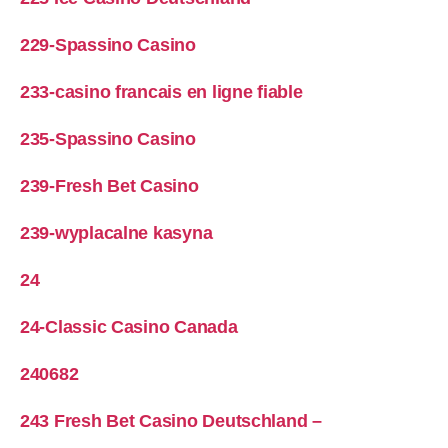
229-Spassino Casino
233-casino francais en ligne fiable
235-Spassino Casino
239-Fresh Bet Casino
239-wyplacalne kasyna
24
24-Classic Casino Canada
240682
243 Fresh Bet Casino Deutschland –