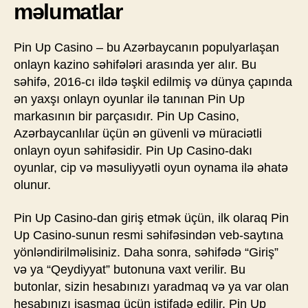
məlumatlar
Pin Up Casino – bu Azərbaycanın populyarlaşan
onlayn kazino səhifələri arasında yer alır. Bu
səhifə, 2016-cı ildə təşkil edilmiş və dünya çapında
ən yaxşı onlayn oyunlar ilə tanınan Pin Up
markasının bir parçasıdır. Pin Up Casino,
Azərbaycanlılar üçün ən güvenli və müraciətli
onlayn oyun səhifəsidir. Pin Up Casino-dakı
oyunlar, cip və məsuliyyətli oyun oynama ilə əhatə
olunur.
Pin Up Casino-dan giriş etmək üçün, ilk olaraq Pin
Up Casino-sunun resmi səhifəsindən veb-saytına
yönləndirilməlisiniz. Daha sonra, səhifədə “Giriş”
və ya “Qeydiyyat” butonuna vaxt verilir. Bu
butonlar, sizin hesabınızı yaradmaq və ya var olan
hesabınızı işaşmaq üçün istifadə edilir. Pin Up