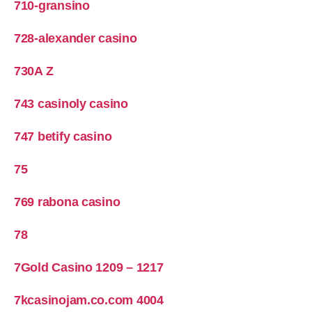
710-gransino
728-alexander casino
730A Z
743 casinoly casino
747 betify casino
75
769 rabona casino
78
7Gold Casino 1209 – 1217
7kcasinojam.co.com 4004