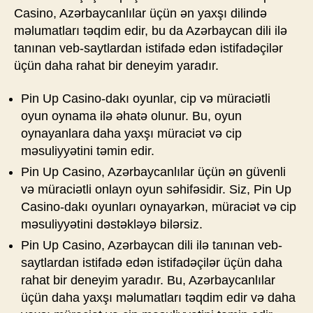
Casino, Azərbaycanlılar üçün ən yaxşı dilində
məlumatları təqdim edir, bu da Azərbaycan dili ilə
tanınan veb-saytlardan istifadə edən istifadəçilər
üçün daha rahat bir deneyim yaradır.
Pin Up Casino-dakı oyunlar, cip və müraciətli
oyun oynama ilə əhatə olunur. Bu, oyun
oynayanlara daha yaxşı müraciət və cip
məsuliyyətini təmin edir.
Pin Up Casino, Azərbaycanlılar üçün ən güvenli
və müraciətli onlayn oyun səhifəsidir. Siz, Pin Up
Casino-dakı oyunları oynayarkən, müraciət və cip
məsuliyyətini dəstəkləyə bilərsiz.
Pin Up Casino, Azərbaycan dili ilə tanınan veb-
saytlardan istifadə edən istifadəçilər üçün daha
rahat bir deneyim yaradır. Bu, Azərbaycanlılar
üçün daha yaxşı məlumatları təqdim edir və daha