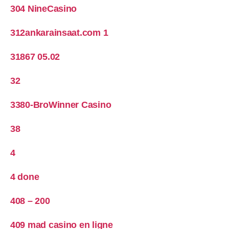
304 NineCasino
312ankarainsaat.com 1
31867 05.02
32
3380-BroWinner Casino
38
4
4 done
408 – 200
409 mad casino en ligne