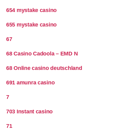
654 mystake casino
655 mystake casino
67
68 Casino Cadoola – EMD N
68 Online casino deutschland
691 amunra casino
7
703 Instant casino
71