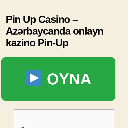
Pin Up Casino –
Azərbaycanda onlayn
kazino Pin-Up
OYNA