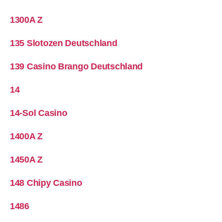
1300A Z
135 Slotozen Deutschland
139 Casino Brango Deutschland
14
14-Sol Casino
1400A Z
1450A Z
148 Chipy Casino
1486