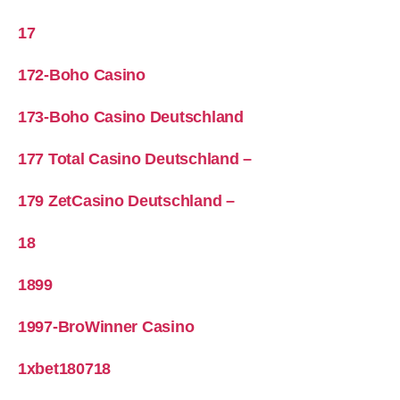
17
172-Boho Casino
173-Boho Casino Deutschland
177 Total Casino Deutschland –
179 ZetCasino Deutschland –
18
1899
1997-BroWinner Casino
1xbet180718