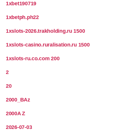
1xbet190719
1xbetph.ph22
1xslots-2026.trakholding.ru 1500
1xslots-casino.ruralisation.ru 1500
1xslots-ru.co.com 200
2
20
2000_BAz
2000A Z
2026-07-03