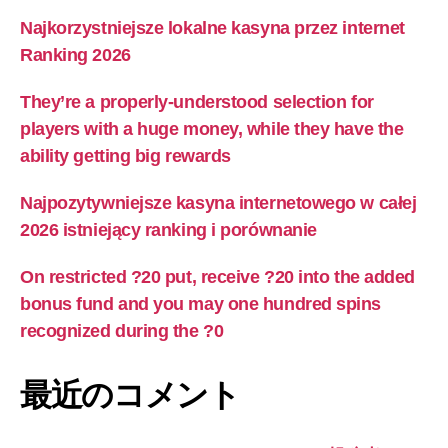
Najkorzystniejsze lokalne kasyna przez internet
Ranking 2026
They’re a properly-understood selection for
players with a huge money, while they have the
ability getting big rewards
Najpozytywniejsze kasyna internetowego w całej
2026 istniejący ranking i porównanie
On restricted ?20 put, receive ?20 into the added
bonus fund and you may one hundred spins
recognized during the ?0
最近のコメント