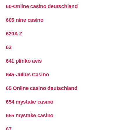
60-Online casino deutschland
605 nine casino
620A Z
63
641 plinko avis
645-Julius Casino
65 Online casino deutschland
654 mystake casino
655 mystake casino
67