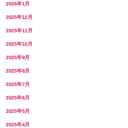
2026年1月
2025年12月
2025年11月
2025年10月
2025年9月
2025年8月
2025年7月
2025年6月
2025年5月
2025年4月