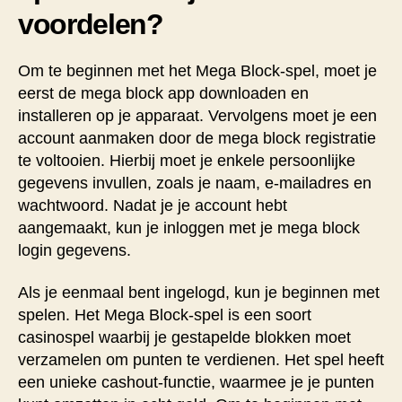
voordelen?
Om te beginnen met het Mega Block-spel, moet je
eerst de mega block app downloaden en
installeren op je apparaat. Vervolgens moet je een
account aanmaken door de mega block registratie
te voltooien. Hierbij moet je enkele persoonlijke
gegevens invullen, zoals je naam, e-mailadres en
wachtwoord. Nadat je je account hebt
aangemaakt, kun je inloggen met je mega block
login gegevens.
Als je eenmaal bent ingelogd, kun je beginnen met
spelen. Het Mega Block-spel is een soort
casinospel waarbij je gestapelde blokken moet
verzamelen om punten te verdienen. Het spel heeft
een unieke cashout-functie, waarmee je je punten