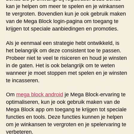
kan je helpen om meer te spelen en je winkansen
te vergroten. Bovendien kun je ook gebruik maken
van de Mega Block login-pagina om toegang te
krijgen tot speciale aanbiedingen en promoties.
Als je eenmaal een strategie hebt ontwikkeld, is
het belangrijk om deze consistent toe te passen.
Probeer niet te veel te risiceren en houd je winsten
in de gaten. Het is ook belangrijk om te weten
wanneer je moet stoppen met spelen en je winsten
te incasseren.
Om
mega block android
je Mega Block-ervaring te
optimaliseren, kun je ook gebruik maken van de
Mega Block app om toegang te krijgen tot speciale
functies en tools. Deze functies kunnen je helpen
om je winkansen te vergroten en je spelervaring te
verbeteren.