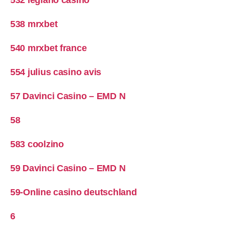
538 mrxbet
540 mrxbet france
554 julius casino avis
57 Davinci Casino – EMD N
58
583 coolzino
59 Davinci Casino – EMD N
59-Online casino deutschland
6