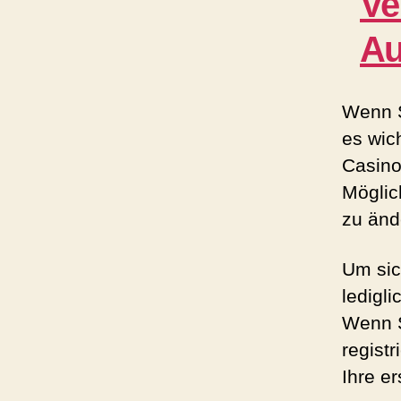
Ve
Au
Wenn S
es wic
Casino
Möglic
zu änd
Um sic
ledigl
Wenn S
regist
Ihre e