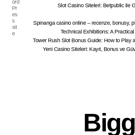
ord
Slot Casino Siteleri: Betpublic il
Pr
es
s
Spinanga casino online – recenze, bonusy, p
sit
Technical Exhibitions: A Practica
e
Tower Rush Slot Bonus Guide: How to Play 
Yeni Casino Siteleri: Kayıt, Bonus ve Güv
Bigg