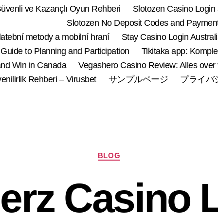
e Güvenli ve Kazançlı Oyun Rehberi
Slotozen Casino Login 
Slotozen No Deposit Codes and Payment 
latební metody a mobilní hraní
Stay Casino Login Austral
l Guide to Planning and Participation
Tikitaka app: Kompl
and Win in Canada
Vegashero Casino Review: Alles over 
enilirlik Rehberi – Virusbet
サンプルページ
プライバ
カ
BLOG
テ
ゴ
erz Casino 
リ
ー