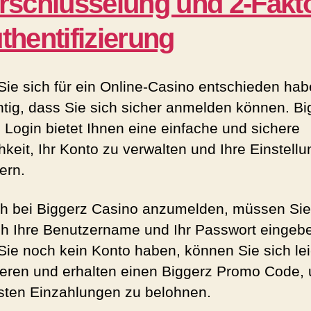
rschlüsselung und 2-Fakto
thentifizierung
ie sich für ein Online-Casino entschieden habe
htig, dass Sie sich sicher anmelden können. Bi
 Login bietet Ihnen eine einfache und sichere
hkeit, Ihr Konto zu verwalten und Ihre Einstell
ern.
h bei Biggerz Casino anzumelden, müssen Sie
ich Ihre Benutzername und Ihr Passwort eingeb
ie noch kein Konto haben, können Sie sich lei
rieren und erhalten einen Biggerz Promo Code,
rsten Einzahlungen zu belohnen.