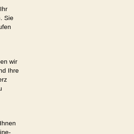
Ihr
. Sie
ufen
len wir
nd Ihre
erz
u
 Ihnen
ine-