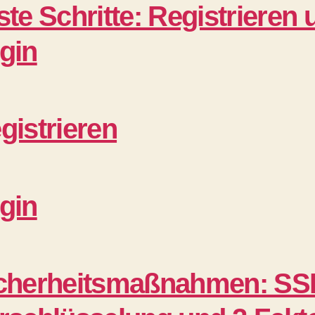
ste Schritte: Registrieren 
gin
gistrieren
gin
cherheitsmaßnahmen: SS