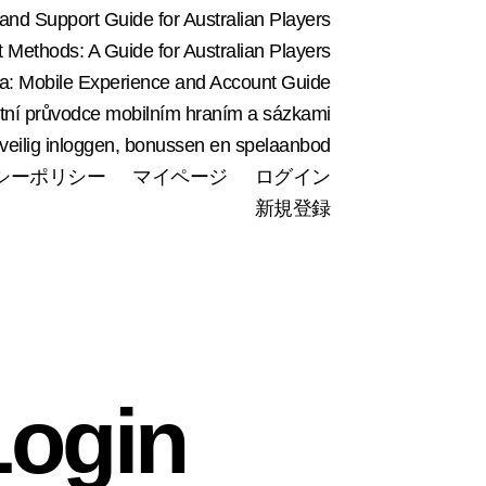
and Support Guide for Australian Players
Methods: A Guide for Australian Players
ia: Mobile Experience and Account Guide
etní průvodce mobilním hraním a sázkami
veilig inloggen, bonussen en spelaanbod
シーポリシー
マイページ
ログイン
新規登録
Login