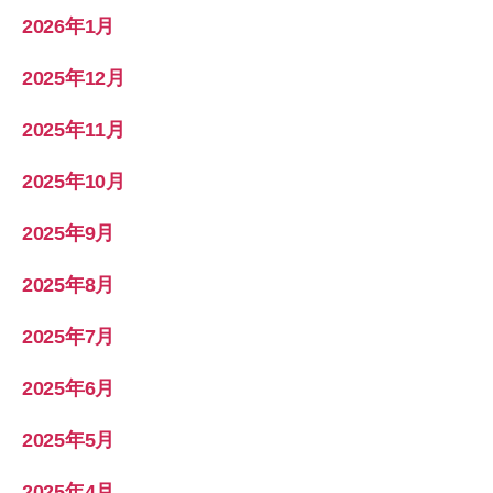
2026年1月
2025年12月
2025年11月
2025年10月
2025年9月
2025年8月
2025年7月
2025年6月
2025年5月
2025年4月