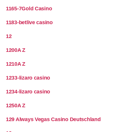
1165-7Gold Casino
1183-betlive casino
12
1200A Z
1210A Z
1233-lizaro casino
1234-lizaro casino
1250A Z
129 Always Vegas Casino Deutschland