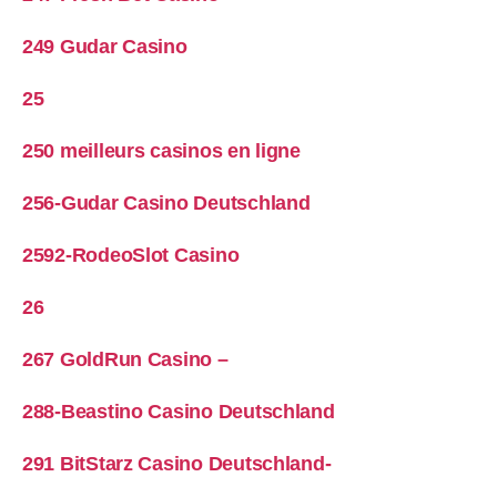
249 Gudar Casino
25
250 meilleurs casinos en ligne
256-Gudar Casino Deutschland
2592-RodeoSlot Casino
26
267 GoldRun Casino –
288-Beastino Casino Deutschland
291 BitStarz Casino Deutschland-