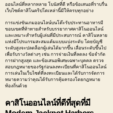
ออนไลน์ที่หลากหลาย โบนัสที่ดี หรือข้อเสนอที่ราบรื่น
เว็บไซต์คาสิโนคริปโตเหล่านี้มีให้ครบทุกอย่าง
การแข่งขันเกมออนไลน์บนโต๊ะรับประทานอาหารมี
ขอบเขตที่ท้าทายสำหรับบรรยากาศคาสิโนออนไลน์
และเหมาะสำหรับผู้เล่นที่มีประสบการณ์ คาสิโนหลาย
แห่งมีโปรแกรมสะสมแต้มแบบแบ่งระดับ โดยบัญชี
ระดับสูงจะปลดล็อกผู้เล่นได้มากขึ้น เลื่อนระดับขึ้นไป
เพื่อรับรางวัลต่างๆ เช่น การจ่ายเงินที่ลดลง ข้อจำกัด
การฝากสูงสุด และข้อเสนอพิเศษเฉพาะบุคคล ตรวจ
สอบกฎหมายของรัฐก่อนลงทะเบียนที่คาสิโนออนไลน์
การเล่นในเว็บไซต์ที่ลงทะเบียนและได้รับการจัดการ
หมายความว่าคุณได้รับการคุ้มครองโดยกฎหมาย
ท้องถิ่นด้วย
คาสิโนออนไลน์ที่ดีที่สุดที่มี
Modern Jackpot Harbors