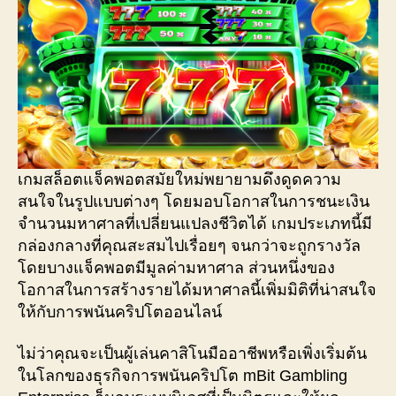
เกมสล็อตแจ็คพอตสมัยใหม่พยายามดึงดูดความ
สนใจในรูปแบบต่างๆ โดยมอบโอกาสในการชนะเงิน
จำนวนมหาศาลที่เปลี่ยนแปลงชีวิตได้ เกมประเภทนี้มี
กล่องกลางที่คุณสะสมไปเรื่อยๆ จนกว่าจะถูกรางวัล
โดยบางแจ็คพอตมีมูลค่ามหาศาล ส่วนหนึ่งของ
โอกาสในการสร้างรายได้มหาศาลนี้เพิ่มมิติที่น่าสนใจ
ให้กับการพนันคริปโตออนไลน์
ไม่ว่าคุณจะเป็นผู้เล่นคาสิโนมืออาชีพหรือเพิ่งเริ่มต้น
ในโลกของธุรกิจการพนันคริปโต mBit Gambling