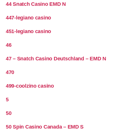
44 Snatch Casino EMD N
447-legiano casino
451-legiano casino
46
47 – Snatch Casino Deutschland – EMD N
470
499-coolzino casino
5
50
50 Spin Casino Canada – EMD S