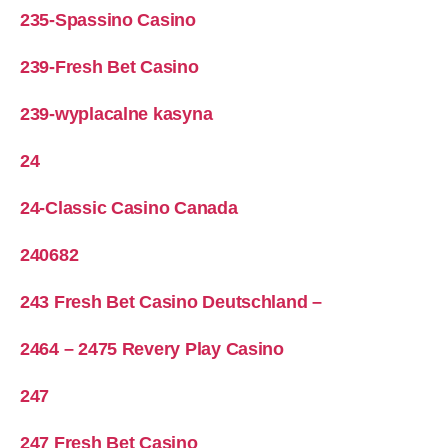
235-Spassino Casino
239-Fresh Bet Casino
239-wyplacalne kasyna
24
24-Classic Casino Canada
240682
243 Fresh Bet Casino Deutschland –
2464 – 2475 Revery Play Casino
247
247 Fresh Bet Casino