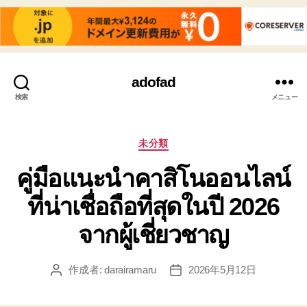
adofad
検索
メニュー
カ
未分類
テ
คู่มือแนะนำคาสิโนออนไลน์
ゴ
リ
ที่น่าเชื่อถือที่สุดในปี 2026
ー
จากผู้เชี่ยวชาญ
作成者:
darairamaru
2026年5月12日
投
投
稿
稿
者
日