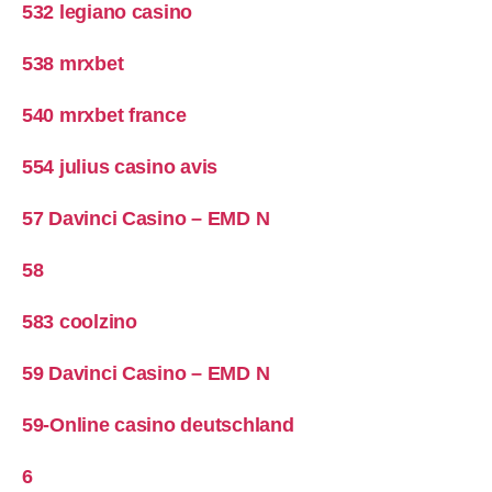
532 legiano casino
538 mrxbet
540 mrxbet france
554 julius casino avis
57 Davinci Casino – EMD N
58
583 coolzino
59 Davinci Casino – EMD N
59-Online casino deutschland
6