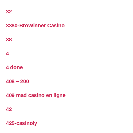
32
3380-BroWinner Casino
38
4
4 done
408 – 200
409 mad casino en ligne
42
425-casinoly