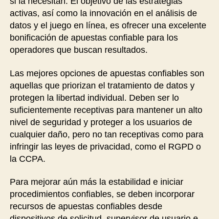
si la necesitan. El objetivo de las estrategias
activas, así como la innovación en el análisis de
datos y el juego en línea, es ofrecer una excelente
bonificación de apuestas confiable para los
operadores que buscan resultados.
Las mejores opciones de apuestas confiables son
aquellas que priorizan el tratamiento de datos y
protegen la libertad individual. Deben ser lo
suficientemente receptivas para mantener un alto
nivel de seguridad y proteger a los usuarios de
cualquier daño, pero no tan receptivas como para
infringir las leyes de privacidad, como el RGPD o
la CCPA.
Para mejorar aún más la estabilidad e iniciar
procedimientos confiables, se deben incorporar
recursos de apuestas confiables desde
dispositivos de solicitud, supervisor de usuario e