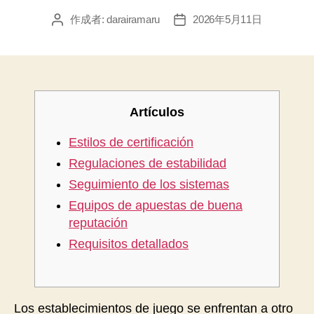
作成者:
darairamaru
2026年5月11日
投
投
稿
稿
者
日
Artículos
Estilos de certificación
Regulaciones de estabilidad
Seguimiento de los sistemas
Equipos de apuestas de buena
reputación
Requisitos detallados
Los establecimientos de juego se enfrentan a otro