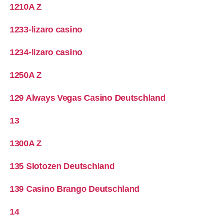
1210A Z
1233-lizaro casino
1234-lizaro casino
1250A Z
129 Always Vegas Casino Deutschland
13
1300A Z
135 Slotozen Deutschland
139 Casino Brango Deutschland
14