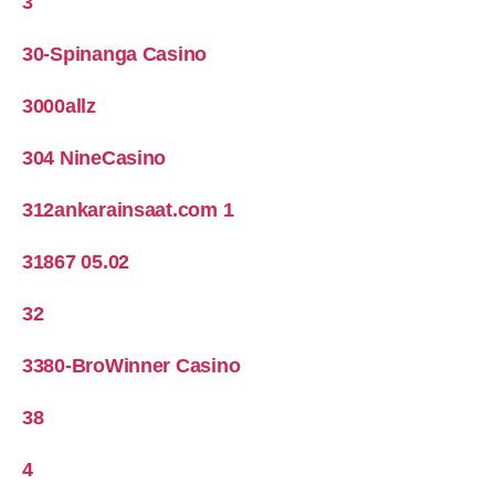
3
30-Spinanga Casino
3000allz
304 NineCasino
312ankarainsaat.com 1
31867 05.02
32
3380-BroWinner Casino
38
4