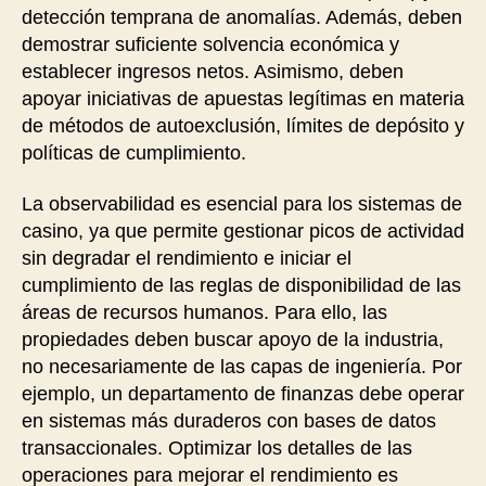
detección temprana de anomalías. Además, deben
demostrar suficiente solvencia económica y
establecer ingresos netos. Asimismo, deben
apoyar iniciativas de apuestas legítimas en materia
de métodos de autoexclusión, límites de depósito y
políticas de cumplimiento.
La observabilidad es esencial para los sistemas de
casino, ya que permite gestionar picos de actividad
sin degradar el rendimiento e iniciar el
cumplimiento de las reglas de disponibilidad de las
áreas de recursos humanos. Para ello, las
propiedades deben buscar apoyo de la industria,
no necesariamente de las capas de ingeniería. Por
ejemplo, un departamento de finanzas debe operar
en sistemas más duraderos con bases de datos
transaccionales. Optimizar los detalles de las
operaciones para mejorar el rendimiento es