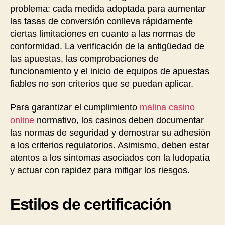
problema: cada medida adoptada para aumentar
las tasas de conversión conlleva rápidamente
ciertas limitaciones en cuanto a las normas de
conformidad.
La verificación de la antigüedad de
las apuestas, las comprobaciones de
funcionamiento y el inicio de equipos de apuestas
fiables no son criterios que se puedan aplicar.
Para garantizar el cumplimiento
malina casino
online
normativo, los casinos deben documentar
las normas de seguridad y demostrar su adhesión
a los criterios regulatorios. Asimismo, deben estar
atentos a los síntomas asociados con la ludopatía
y actuar con rapidez para mitigar los riesgos.
Estilos de certificación