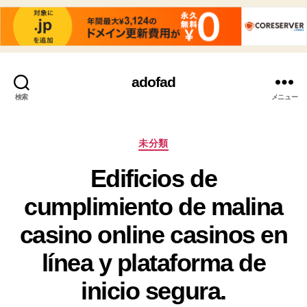
adofad
検索
メニュー
カ
未分類
テ
Edificios de
ゴ
リ
cumplimiento de malina
ー
casino online casinos en
línea y plataforma de
inicio segura.