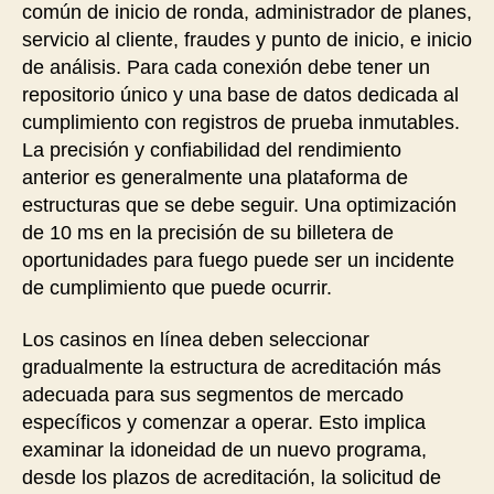
común de inicio de ronda, administrador de planes,
servicio al cliente, fraudes y punto de inicio, e inicio
de análisis. Para cada conexión debe tener un
repositorio único y una base de datos dedicada al
cumplimiento con registros de prueba inmutables.
La precisión y confiabilidad del rendimiento
anterior es generalmente una plataforma de
estructuras que se debe seguir. Una optimización
de 10 ms en la precisión de su billetera de
oportunidades para fuego puede ser un incidente
de cumplimiento que puede ocurrir.
Los casinos en línea deben seleccionar
gradualmente la estructura de acreditación más
adecuada para sus segmentos de mercado
específicos y comenzar a operar. Esto implica
examinar la idoneidad de un nuevo programa,
desde los plazos de acreditación, la solicitud de