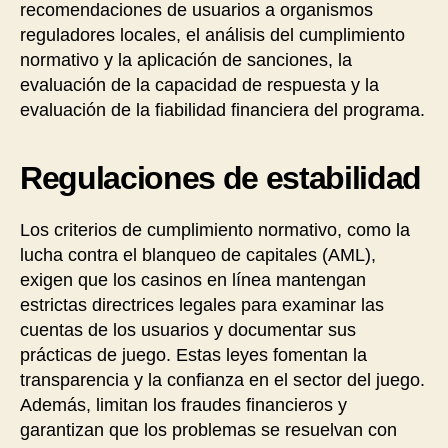
recomendaciones de usuarios a organismos
reguladores locales, el análisis del cumplimiento
normativo y la aplicación de sanciones, la
evaluación de la capacidad de respuesta y la
evaluación de la fiabilidad financiera del programa.
Regulaciones de estabilidad
Los criterios de cumplimiento normativo, como la
lucha contra el blanqueo de capitales (AML),
exigen que los casinos en línea mantengan
estrictas directrices legales para examinar las
cuentas de los usuarios y documentar sus
prácticas de juego. Estas leyes fomentan la
transparencia y la confianza en el sector del juego.
Además, limitan los fraudes financieros y
garantizan que los problemas se resuelvan con