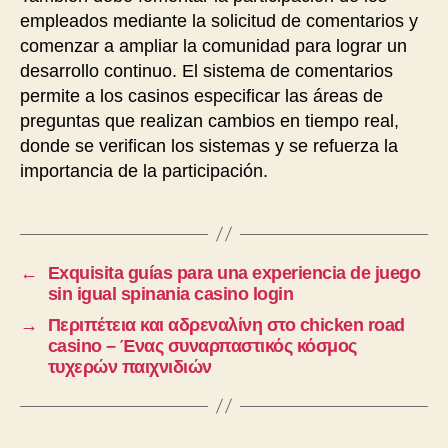
empleados mediante la solicitud de comentarios y
comenzar a ampliar la comunidad para lograr un
desarrollo continuo. El sistema de comentarios
permite a los casinos especificar las áreas de
preguntas que realizan cambios en tiempo real,
donde se verifican los sistemas y se refuerza la
importancia de la participación.
←
Exquisita guías para una experiencia de juego
sin igual spinania casino login
→
Περιπέτεια και αδρεναλίνη στο chicken road
casino – Ένας συναρπαστικός κόσμος
τυχερών παιχνιδιών