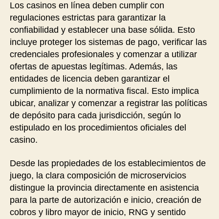
Los casinos en línea deben cumplir con
regulaciones estrictas para garantizar la
confiabilidad y establecer una base sólida. Esto
incluye proteger los sistemas de pago, verificar las
credenciales profesionales y comenzar a utilizar
ofertas de apuestas legítimas. Además, las
entidades de licencia deben garantizar el
cumplimiento de la normativa fiscal. Esto implica
ubicar, analizar y comenzar a registrar las políticas
de depósito para cada jurisdicción, según lo
estipulado en los procedimientos oficiales del
casino.
Desde las propiedades de los establecimientos de
juego, la clara composición de microservicios
distingue la provincia directamente en asistencia
para la parte de autorización e inicio, creación de
cobros y libro mayor de inicio, RNG y sentido