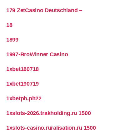
179 ZetCasino Deutschland –
18
1899
1997-BroWinner Casino
1xbet180718
1xbet190719
1xbetph.ph22
1xslots-2026.trakholding.ru 1500
1xslots-casino.ruralisation.ru 1500