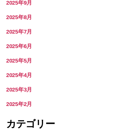
2025年9月
2025年8月
2025年7月
2025年6月
2025年5月
2025年4月
2025年3月
2025年2月
カテゴリー