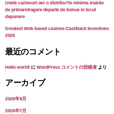
Unele cazinouri aer o distribu?ie minima inainte
de primaretragere departe de bonus in locul
depunere
Greatest Web based casinos Cashback Incentives
2026
最近のコメント
Hello world!
に
WordPress コメントの投稿者
より
アーカイブ
2026年8月
2026年7月