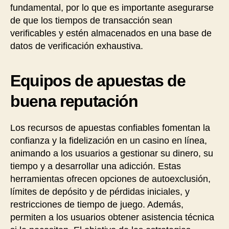
fundamental, por lo que es importante asegurarse
de que los tiempos de transacción sean
verificables y estén almacenados en una base de
datos de verificación exhaustiva.
Equipos de apuestas de
buena reputación
Los recursos de apuestas confiables fomentan la
confianza y la fidelización en un casino en línea,
animando a los usuarios a gestionar su dinero, su
tiempo y a desarrollar una adicción. Estas
herramientas ofrecen opciones de autoexclusión,
límites de depósito y de pérdidas iniciales, y
restricciones de tiempo de juego. Además,
permiten a los usuarios obtener asistencia técnica