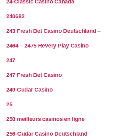
24-Classic Casino Canada
240682
243 Fresh Bet Casino Deutschland –
2464 – 2475 Revery Play Casino
247
247 Fresh Bet Casino
249 Gudar Casino
25
250 meilleurs casinos en ligne
256-Gudar Casino Deutschland