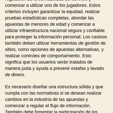
comenzar a utilizar uno de los jugadores. Estos
criterios incluyen garantizar la equidad, realizar
pruebas estadísticas completas, abordar las
apuestas de menores de edad y comenzar a
utilizar infraestructura nacional segura y confiable
para proteger la información personal. Los casinos
también deben utilizar herramientas de gestión de
sitios, como opciones de apuestas alternativas, y
realizar controles de comportamiento. Esto
significa que los usuarios serán tratados de
manera justa y ayuda a prevenir estafas y lavado
de dinero.
Es necesario diseñar una estructura sólida y que
cumpla con las normativas si se desean realizar
cambios en la industria de las apuestas y
comenzar a regular el flujo de información.
También debe fomentar la participación de los