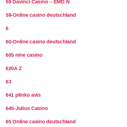
59 Davinci Casino – EMD N
59-Online casino deutschland
6
60-Online casino deutschland
605 nine casino
620A Z
63
641 plinko avis
645-Julius Casino
65 Online casino deutschland