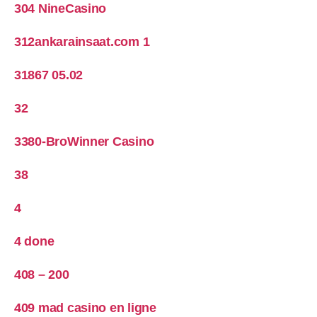
304 NineCasino
312ankarainsaat.com 1
31867 05.02
32
3380-BroWinner Casino
38
4
4 done
408 – 200
409 mad casino en ligne