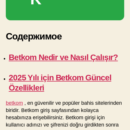
Содержимое
Betkom Nedir ve Nasıl Çalışır?
2025 Yılı için Betkom Güncel
Özellikleri
betkom
, en güvenilir ve popüler bahis sitelerinden
biridir. Betkom giriş sayfasından kolayca
hesabınıza erişebilirsiniz. Betkom girişi için
kullanıcı adınızı ve şifrenizi doğru girdikten sonra