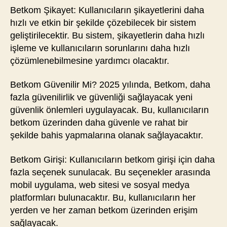
Betkom Şikayet: Kullanıcıların şikayetlerini daha
hızlı ve etkin bir şekilde çözebilecek bir sistem
geliştirilecektir. Bu sistem, şikayetlerin daha hızlı
işleme ve kullanıcıların sorunlarını daha hızlı
çözümlenebilmesine yardımcı olacaktır.
Betkom Güvenilir Mi? 2025 yılında, Betkom, daha
fazla güvenilirlik ve güvenliği sağlayacak yeni
güvenlik önlemleri uygulayacak. Bu, kullanıcıların
betkom üzerinden daha güvenle ve rahat bir
şekilde bahis yapmalarına olanak sağlayacaktır.
Betkom Girişi: Kullanıcıların betkom girişi için daha
fazla seçenek sunulacak. Bu seçenekler arasında
mobil uygulama, web sitesi ve sosyal medya
platformları bulunacaktır. Bu, kullanıcıların her
yerden ve her zaman betkom üzerinden erişim
sağlayacak.