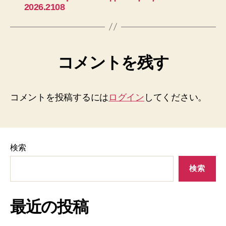
2026.2108
コメントを残す
コメントを投稿するには
ログイン
してください。
検索
検索
最近の投稿