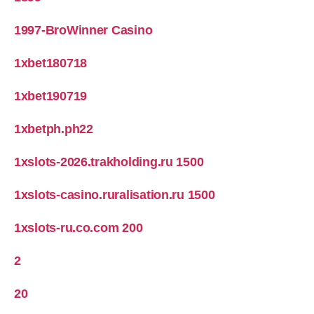
1997-BroWinner Casino
1xbet180718
1xbet190719
1xbetph.ph22
1xslots-2026.trakholding.ru 1500
1xslots-casino.ruralisation.ru 1500
1xslots-ru.co.com 200
2
20