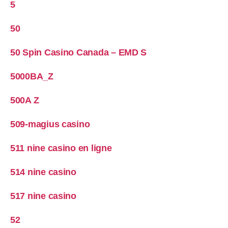
5
50
50 Spin Casino Canada – EMD S
5000BA_Z
500A Z
509-magius casino
511 nine casino en ligne
514 nine casino
517 nine casino
52