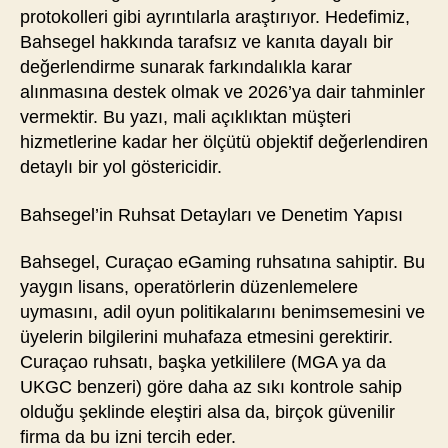
protokolleri gibi ayrıntılarla araştırıyor. Hedefimiz,
Bahsegel hakkında tarafsız ve kanıta dayalı bir
değerlendirme sunarak farkındalıkla karar
alınmasına destek olmak ve 2026’ya dair tahminler
vermektir. Bu yazı, mali açıklıktan müşteri
hizmetlerine kadar her ölçütü objektif değerlendiren
detaylı bir yol göstericidir.
Bahsegel’in Ruhsat Detayları ve Denetim Yapısı
Bahsegel, Curaçao eGaming ruhsatına sahiptir. Bu
yaygın lisans, operatörlerin düzenlemelere
uymasını, adil oyun politikalarını benimsemesini ve
üyelerin bilgilerini muhafaza etmesini gerektirir.
Curaçao ruhsatı, başka yetkililere (MGA ya da
UKGC benzeri) göre daha az sıkı kontrole sahip
olduğu şeklinde eleştiri alsa da, birçok güvenilir
firma da bu izni tercih eder.