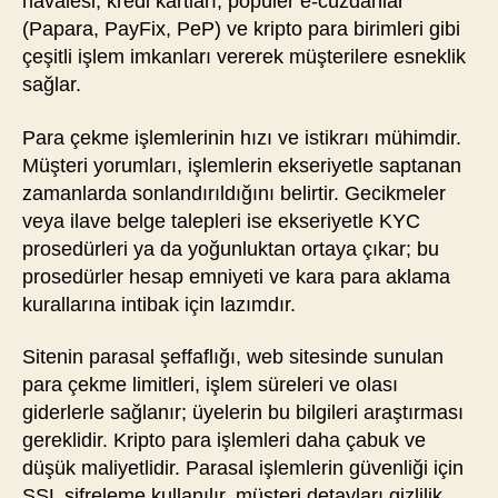
havalesi, kredi kartları, popüler e-cüzdanlar
(Papara, PayFix, PeP) ve kripto para birimleri gibi
çeşitli işlem imkanları vererek müşterilere esneklik
sağlar.
Para çekme işlemlerinin hızı ve istikrarı mühimdir.
Müşteri yorumları, işlemlerin ekseriyetle saptanan
zamanlarda sonlandırıldığını belirtir. Gecikmeler
veya ilave belge talepleri ise ekseriyetle KYC
prosedürleri ya da yoğunluktan ortaya çıkar; bu
prosedürler hesap emniyeti ve kara para aklama
kurallarına intibak için lazımdır.
Sitenin parasal şeffaflığı, web sitesinde sunulan
para çekme limitleri, işlem süreleri ve olası
giderlerle sağlanır; üyelerin bu bilgileri araştırması
gereklidir. Kripto para işlemleri daha çabuk ve
düşük maliyetlidir. Parasal işlemlerin güvenliği için
SSL şifreleme kullanılır, müşteri detayları gizlilik