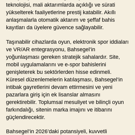
teknolojisi, mali aktarımlarda açıklığı ve sürati
yükselterek faaliyetlerine prestij katabilir. Akıllı
anlaşmalarla otomatik aktarım ve şeffaf bahis
kayıtları da üyelere güvence sağlayabilir.
Taşınabilir cihazlarda oyun, elektronik spor iddiaları
ve VR/AR entegrasyonu, Bahsegel’in
yoğunlaşması gereken stratejik sahalardır. Site,
mobil uygulamalarını ve e-spor bahislerini
genişleterek bu sektörlerden hisse edinmeli.
Küresel düzenlemelerin katılaşması, Bahsegel’in
intibak gayretlerini devam ettirmesini ve yeni
pazarlara giriş için ek lisanslar almasını
gerektirebilir. Toplumsal mesuliyet ve bilinçli oyun
farkındalığı, sitenin marka imajını ve itibarını
güçlendirecektir.
Bahsegel’in 2026’daki potansiyeli, kuvvetli