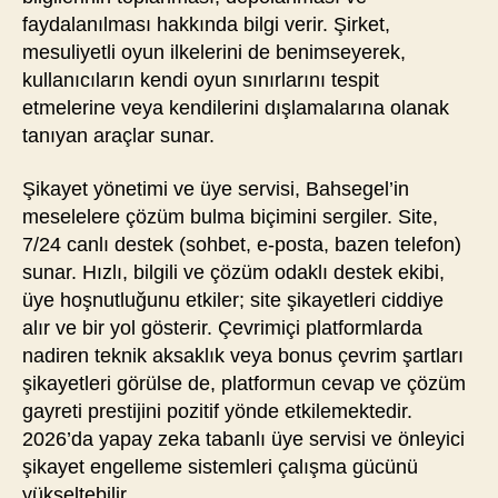
faydalanılması hakkında bilgi verir. Şirket,
mesuliyetli oyun ilkelerini de benimseyerek,
kullanıcıların kendi oyun sınırlarını tespit
etmelerine veya kendilerini dışlamalarına olanak
tanıyan araçlar sunar.
Şikayet yönetimi ve üye servisi, Bahsegel’in
meselelere çözüm bulma biçimini sergiler. Site,
7/24 canlı destek (sohbet, e-posta, bazen telefon)
sunar. Hızlı, bilgili ve çözüm odaklı destek ekibi,
üye hoşnutluğunu etkiler; site şikayetleri ciddiye
alır ve bir yol gösterir. Çevrimiçi platformlarda
nadiren teknik aksaklık veya bonus çevrim şartları
şikayetleri görülse de, platformun cevap ve çözüm
gayreti prestijini pozitif yönde etkilemektedir.
2026’da yapay zeka tabanlı üye servisi ve önleyici
şikayet engelleme sistemleri çalışma gücünü
yükseltebilir.