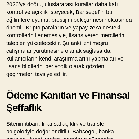
2026’ya doğru, uluslararası kurallar daha katı
kontrol ve açıklık isteyecek; Bahsegel’in bu
eğilimlere uyumu, prestijini pekiştirmesi noktasında
önemli. Kripto paraların ve yapay zeka destekli
kontrollerin ilerlemesiyle, lisans veren mercilerin
talepleri yükselecektir. Şu anki izni meşru
çalışmalar yürütmesine olanak sağlasa da,
kullanıcıların kendi araştırmalarını yapmaları ve
lisans bilgilerini periyodik olarak gözden
geçirmeleri tavsiye edilir.
Ödeme Kanıtları ve Finansal
Şeffaflık
Sitenin itibarı, finansal açıklık ve transfer
belgeleriyle değerlendirilir. Bahsegel, banka