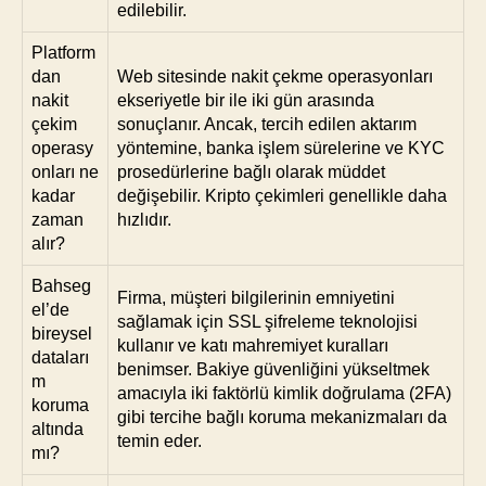
edilebilir.
Platform
dan
Web sitesinde nakit çekme operasyonları
nakit
ekseriyetle bir ile iki gün arasında
çekim
sonuçlanır. Ancak, tercih edilen aktarım
operasy
yöntemine, banka işlem sürelerine ve KYC
onları ne
prosedürlerine bağlı olarak müddet
kadar
değişebilir. Kripto çekimleri genellikle daha
zaman
hızlıdır.
alır?
Bahseg
Firma, müşteri bilgilerinin emniyetini
el’de
sağlamak için SSL şifreleme teknolojisi
bireysel
kullanır ve katı mahremiyet kuralları
dataları
benimser. Bakiye güvenliğini yükseltmek
m
amacıyla iki faktörlü kimlik doğrulama (2FA)
koruma
gibi tercihe bağlı koruma mekanizmaları da
altında
temin eder.
mı?