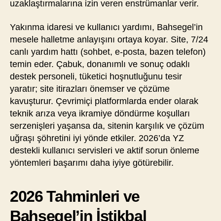
uzaklaştırmalarına izin veren enstrümanlar verir.
Yakınma idaresi ve kullanıcı yardımı, Bahsegel’in
mesele halletme anlayışını ortaya koyar. Site, 7/24
canlı yardım hattı (sohbet, e-posta, bazen telefon)
temin eder. Çabuk, donanımlı ve sonuç odaklı
destek personeli, tüketici hoşnutluğunu tesir
yaratır; site itirazları önemser ve çözüme
kavuşturur. Çevrimiçi platformlarda ender olarak
teknik arıza veya ikramiye döndürme koşulları
serzenişleri yaşansa da, sitenin karşılık ve çözüm
uğraşı şöhretini iyi yönde etkiler. 2026’da YZ
destekli kullanıcı servisleri ve aktif sorun önleme
yöntemleri başarımı daha iyiye götürebilir.
2026 Tahminleri ve
Bahsegel’in İstikbal