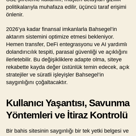
politikalarıyla muhafaza edilir, üçüncü taraf erişimi
önlenir.
2026’ya kadar finansal imkanlarla Bahsegel’in
aktarım sistemini optimize etmesi bekleniyor.
Hemen transfer, DeFi entegrasyonu ve AI yardımlı
dolandırıcılık tespiti, parasal güvenliği ve açıklığını
ilerletebilir. Bu değişikliklere adapte olma, siteye
rekabette kayda değer üstünlük temin edecek, açık
stratejiler ve süratli işleyişler Bahsegel’in
saygınlığını çoğaltacaktır.
Kullanıcı Yaşantısı, Savunma
Yöntemleri ve İtiraz Kontrolü
Bir bahis sitesinin saygınlığı bir tek yetki belgesi ve