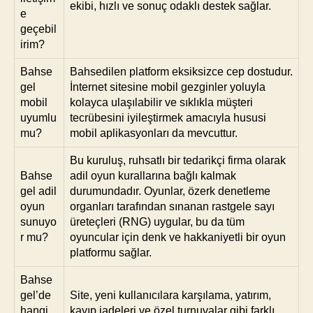
ekibi, hızlı ve sonuç odaklı destek sağlar.
e
geçebil
irim?
Bahse
Bahsedilen platform eksiksizce cep dostudur.
gel
İnternet sitesine mobil gezginler yoluyla
mobil
kolayca ulaşılabilir ve sıklıkla müşteri
uyumlu
tecrübesini iyileştirmek amacıyla hususi
mu?
mobil aplikasyonları da mevcuttur.
Bu kuruluş, ruhsatlı bir tedarikçi firma olarak
Bahse
adil oyun kurallarına bağlı kalmak
gel adil
durumundadır. Oyunlar, özerk denetleme
oyun
organları tarafından sınanan rastgele sayı
sunuyo
üreteçleri (RNG) uygular, bu da tüm
r mu?
oyuncular için denk ve hakkaniyetli bir oyun
platformu sağlar.
Bahse
gel’de
Site, yeni kullanıcılara karşılama, yatırım,
hangi
kayıp iadeleri ve özel turnuvalar gibi farklı